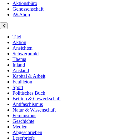
Aktionsbüro
Genossenschaft
jW-Shop
Titel
Aktion
Ansichten
Schwerpunkt
Thema
Inland
Ausland
Kapital & Arbeit
Feuilleton
Sport
Politisches Buch
Betrieb & Gewerkschaft
Antifaschismus
Natur & Wissenschaft
Feminismus
Geschichte
Medien
Abgeschrieben
Leserbriefe