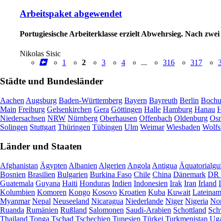
Arbeitspaket abgewendet
Portugiesische Arbeiterklasse erzielt Abwehrsieg. Nach zwe
Nikolas Sisic
1
2
3
4
...
316
317
Städte und Bundesländer
Aachen
Augsburg
Baden-Württemberg
Bayern
Bayreuth
Berlin
Boch
Main
Freiburg
Gelsenkirchen
Gera
Göttingen
Halle
Hamburg
Hanau
H
Niedersachsen
NRW
Nürnberg
Oberhausen
Offenbach
Oldenburg
Osn
Solingen
Stuttgart
Thüringen
Tübingen
Ulm
Weimar
Wiesbaden
Wolfs
Länder und Staaten
Afghanistan
Ägypten
Albanien
Algerien
Angola
Antigua
Äquatorialgu
Bosnien
Brasilien
Bulgarien
Burkina Faso
Chile
China
Dänemark
DR 
Guatemala
Guyana
Haiti
Honduras
Indien
Indonesien
Irak
Iran
Irland
Kolumbien
Komoren
Kongo
Kosovo
Kroatien
Kuba
Kuwait
Lateinam
Myanmar
Nepal
Neuseeland
Nicaragua
Niederlande
Niger
Nigeria
Nor
Ruanda
Rumänien
Rußland
Salomonen
Saudi-Arabien
Schottland
Sch
Thailand
Tonga
Tschad
Tschechien
Tunesien
Türkei
Turkmenistan
Ug