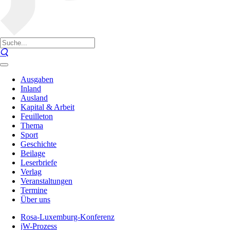
Ausgaben
Inland
Ausland
Kapital & Arbeit
Feuilleton
Thema
Sport
Geschichte
Beilage
Leserbriefe
Verlag
Veranstaltungen
Termine
Über uns
Rosa-Luxemburg-Konferenz
jW-Prozess