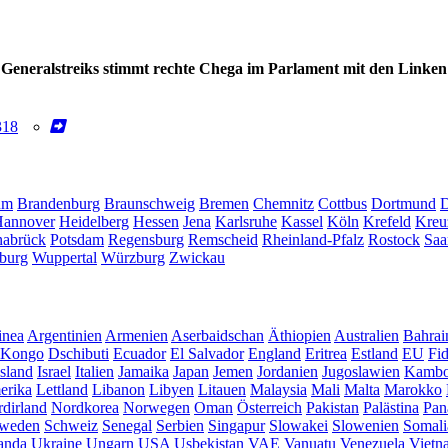
i Generalstreiks stimmt rechte Chega im Parlament mit den Linken
318
um
Brandenburg
Braunschweig
Bremen
Chemnitz
Cottbus
Dortmund
D
annover
Heidelberg
Hessen
Jena
Karlsruhe
Kassel
Köln
Krefeld
Kreu
abrück
Potsdam
Regensburg
Remscheid
Rheinland-Pfalz
Rostock
Saa
burg
Wuppertal
Würzburg
Zwickau
inea
Argentinien
Armenien
Aserbaidschan
Äthiopien
Australien
Bahrai
Kongo
Dschibuti
Ecuador
El Salvador
England
Eritrea
Estland
EU
Fid
Island
Israel
Italien
Jamaika
Japan
Jemen
Jordanien
Jugoslawien
Kambo
erika
Lettland
Libanon
Libyen
Litauen
Malaysia
Mali
Malta
Marokko
dirland
Nordkorea
Norwegen
Oman
Österreich
Pakistan
Palästina
Pan
weden
Schweiz
Senegal
Serbien
Singapur
Slowakei
Slowenien
Somali
anda
Ukraine
Ungarn
USA
Usbekistan
VAE
Vanuatu
Venezuela
Vietn