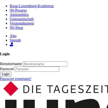
Zum
Rosa-Luxemburg-Konferenz
Inhalt
jW-Prozess
der
Aktionsbüro
Seite
Genossenschaft
Veranstaltungen
jW-Shop
Abo
Spende
Login
Benutzername
Passwort
Login
Passwort vergessen?