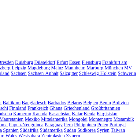
resden
Duisburg
Düsseldorf
Erfurt
Essen
Flensburg
Frankfurt am
zberg
Leipzig
Magdeburg
Mainz
Mannheim
Marburg
München
MV
rland
Sachsen
Sachsen-Anhalt
Salzgitter
Schleswig-Holstein
Schwerin
n
Baltikum
Bangladesch
Barbados
Belarus
Belgien
Benin
Bolivien
schi
Finnland
Frankreich
Ghana
Griechenland
Großbritannien
dscha
Kamerun
Kanada
Kasachstan
Katar
Kenia
Kirgisistan
Mauretanien
Mexiko
Mittelamerika
Mongolei
Montenegro
Mosambik
ama
Papua-Neuguinea
Paraguay
Peru
Philippinen
Polen
Portugal
a
Spanien
Südafrika
Südamerika
Sudan
Südkorea
Syrien
Taiwan
am
Wales
Westsahara
Zentralasien
Zypern