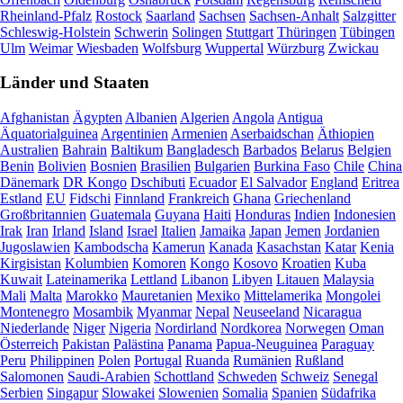
Rheinland-Pfalz
Rostock
Saarland
Sachsen
Sachsen-Anhalt
Salzgitter
Schleswig-Holstein
Schwerin
Solingen
Stuttgart
Thüringen
Tübingen
Ulm
Weimar
Wiesbaden
Wolfsburg
Wuppertal
Würzburg
Zwickau
Länder und Staaten
Afghanistan
Ägypten
Albanien
Algerien
Angola
Antigua
Äquatorialguinea
Argentinien
Armenien
Aserbaidschan
Äthiopien
Australien
Bahrain
Baltikum
Bangladesch
Barbados
Belarus
Belgien
Benin
Bolivien
Bosnien
Brasilien
Bulgarien
Burkina Faso
Chile
China
Dänemark
DR Kongo
Dschibuti
Ecuador
El Salvador
England
Eritrea
Estland
EU
Fidschi
Finnland
Frankreich
Ghana
Griechenland
Großbritannien
Guatemala
Guyana
Haiti
Honduras
Indien
Indonesien
Irak
Iran
Irland
Island
Israel
Italien
Jamaika
Japan
Jemen
Jordanien
Jugoslawien
Kambodscha
Kamerun
Kanada
Kasachstan
Katar
Kenia
Kirgisistan
Kolumbien
Komoren
Kongo
Kosovo
Kroatien
Kuba
Kuwait
Lateinamerika
Lettland
Libanon
Libyen
Litauen
Malaysia
Mali
Malta
Marokko
Mauretanien
Mexiko
Mittelamerika
Mongolei
Montenegro
Mosambik
Myanmar
Nepal
Neuseeland
Nicaragua
Niederlande
Niger
Nigeria
Nordirland
Nordkorea
Norwegen
Oman
Österreich
Pakistan
Palästina
Panama
Papua-Neuguinea
Paraguay
Peru
Philippinen
Polen
Portugal
Ruanda
Rumänien
Rußland
Salomonen
Saudi-Arabien
Schottland
Schweden
Schweiz
Senegal
Serbien
Singapur
Slowakei
Slowenien
Somalia
Spanien
Südafrika