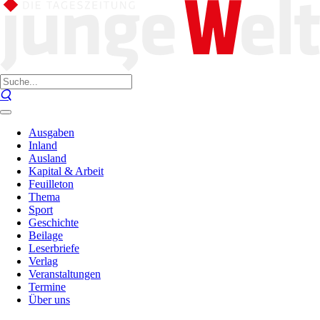
Ausgaben
Inland
Ausland
Kapital & Arbeit
Feuilleton
Thema
Sport
Geschichte
Beilage
Leserbriefe
Verlag
Veranstaltungen
Termine
Über uns