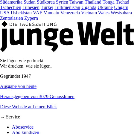
Südamerika
Sudan
Südkorea
Syrien
Taiwan
Thailand
Tonga
Tschad
Tschechien
Tunesien
Türkei
Turkmenistan
Uganda
Ukraine
Ungarn
USA
Usbekistan
VAE
Vanuatu
Venezuela
Vietnam
Wales
Westsahara
Zentralasien
Zypern
Sie lügen wie gedruckt.
Wir drucken, wie sie lügen.
Gegründet 1947
Ausgabe von heute
Herausgegeben von 3079 GenossInnen
Diese Website auf einen Blick
→ Service
Aboservice
Abo kündigen