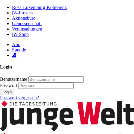
Zum
Rosa-Luxemburg-Konferenz
Inhalt
jW-Prozess
der
Aktionsbüro
Seite
Genossenschaft
Veranstaltungen
jW-Shop
Abo
Spende
Login
Benutzername
Passwort
Login
Passwort vergessen?