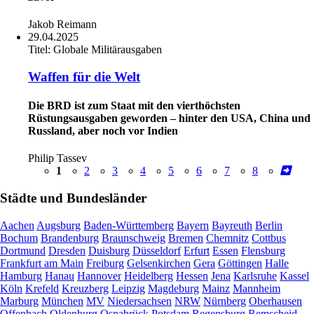
Jakob Reimann
29.04.2025
Titel:
Globale Militärausgaben
Waffen für die Welt
Die BRD ist zum Staat mit den vierthöchsten
Rüstungsausgaben geworden – hinter den USA, China und
Russland, aber noch vor Indien
Philip Tassev
1
2
3
4
5
6
7
8
Städte und Bundesländer
Aachen
Augsburg
Baden-Württemberg
Bayern
Bayreuth
Berlin
Bochum
Brandenburg
Braunschweig
Bremen
Chemnitz
Cottbus
Dortmund
Dresden
Duisburg
Düsseldorf
Erfurt
Essen
Flensburg
Frankfurt am Main
Freiburg
Gelsenkirchen
Gera
Göttingen
Halle
Hamburg
Hanau
Hannover
Heidelberg
Hessen
Jena
Karlsruhe
Kassel
Köln
Krefeld
Kreuzberg
Leipzig
Magdeburg
Mainz
Mannheim
Marburg
München
MV
Niedersachsen
NRW
Nürnberg
Oberhausen
Offenbach
Oldenburg
Osnabrück
Potsdam
Regensburg
Remscheid