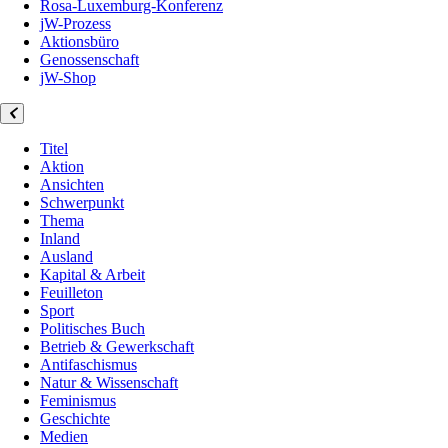
Rosa-Luxemburg-Konferenz
jW-Prozess
Aktionsbüro
Genossenschaft
jW-Shop
Titel
Aktion
Ansichten
Schwerpunkt
Thema
Inland
Ausland
Kapital & Arbeit
Feuilleton
Sport
Politisches Buch
Betrieb & Gewerkschaft
Antifaschismus
Natur & Wissenschaft
Feminismus
Geschichte
Medien