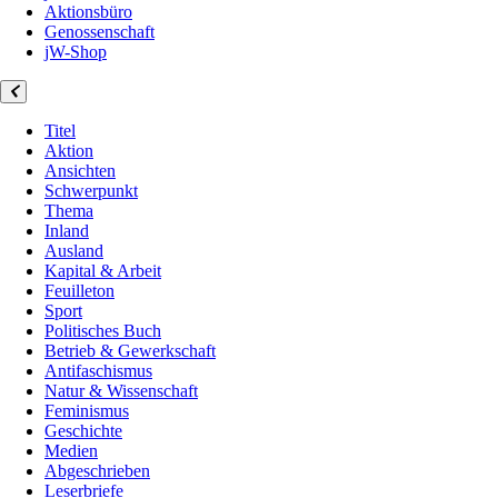
Aktionsbüro
Genossenschaft
jW-Shop
Titel
Aktion
Ansichten
Schwerpunkt
Thema
Inland
Ausland
Kapital & Arbeit
Feuilleton
Sport
Politisches Buch
Betrieb & Gewerkschaft
Antifaschismus
Natur & Wissenschaft
Feminismus
Geschichte
Medien
Abgeschrieben
Leserbriefe