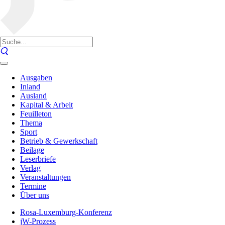
Ausgaben
Inland
Ausland
Kapital & Arbeit
Feuilleton
Thema
Sport
Betrieb & Gewerkschaft
Beilage
Leserbriefe
Verlag
Veranstaltungen
Termine
Über uns
Rosa-Luxemburg-Konferenz
jW-Prozess