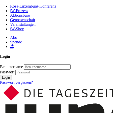
Zum
Rosa-Luxemburg-Konferenz
Inhalt
jW-Prozess
der
Aktionsbüro
Seite
Genossenschaft
Veranstaltungen
jW-Shop
Abo
Spende
Login
Benutzername
Passwort
Login
Passwort vergessen?