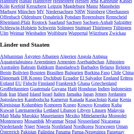
Hamburg
Hanau
Hannover
Heidelberg
Hessen
Jena
Karlsruhe
Kassel
Köln
Krefeld
Kreuzberg
Leipzig
Magdeburg
Mainz
Mannheim
Marburg
München
MV
Niedersachsen
NRW
Nürnberg
Oberhausen
Offenbach
Oldenburg
Osnabrück
Potsdam
Regensburg
Remscheid
Rheinland-Pfalz
Rostock
Saarland
Sachsen
Sachsen-Anhalt
Salzgitter
Schleswig-Holstein
Schwerin
Solingen
Stuttgart
Thüringen
Tübingen
Ulm
Weimar
Wiesbaden
Wolfsburg
Wuppertal
Würzburg
Zwickau
Länder und Staaten
Afghanistan
Ägypten
Albanien
Algerien
Angola
Antigua
Äquatorialguinea
Argentinien
Armenien
Aserbaidschan
Äthiopien
Australien
Bahrain
Baltikum
Bangladesch
Barbados
Belarus
Belgien
Benin
Bolivien
Bosnien
Brasilien
Bulgarien
Burkina Faso
Chile
China
Dänemark
DR Kongo
Dschibuti
Ecuador
El Salvador
England
Eritrea
Estland
EU
Fidschi
Finnland
Frankreich
Ghana
Griechenland
Großbritannien
Guatemala
Guyana
Haiti
Honduras
Indien
Indonesien
Irak
Iran
Irland
Island
Israel
Italien
Jamaika
Japan
Jemen
Jordanien
Jugoslawien
Kambodscha
Kamerun
Kanada
Kasachstan
Katar
Kenia
Kirgisistan
Kolumbien
Komoren
Kongo
Kosovo
Kroatien
Kuba
Kuwait
Lateinamerika
Lettland
Libanon
Libyen
Litauen
Malaysia
Mali
Malta
Marokko
Mauretanien
Mexiko
Mittelamerika
Mongolei
Montenegro
Mosambik
Myanmar
Nepal
Neuseeland
Nicaragua
Niederlande
Niger
Nigeria
Nordirland
Nordkorea
Norwegen
Oman
Österreich
Pakistan
Palästina
Panama
Papua-Neuguinea
Paraguay