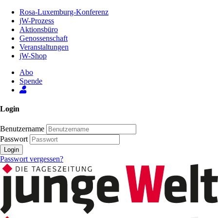
Zum
Rosa-Luxemburg-Konferenz
Inhalt
jW-Prozess
der
Aktionsbüro
Seite
Genossenschaft
Veranstaltungen
jW-Shop
Abo
Spende
Login
Benutzername
Passwort
Login
Passwort vergessen?