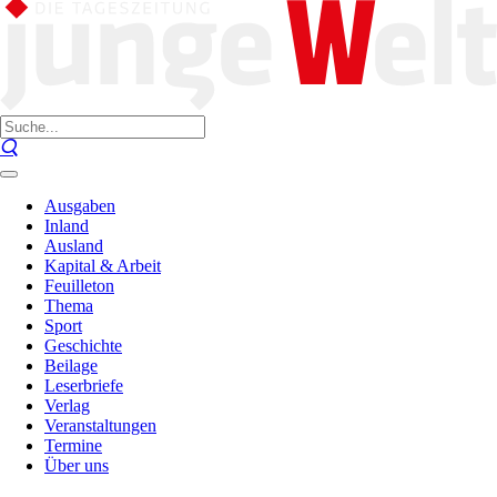
Ausgaben
Inland
Ausland
Kapital & Arbeit
Feuilleton
Thema
Sport
Geschichte
Beilage
Leserbriefe
Verlag
Veranstaltungen
Termine
Über uns