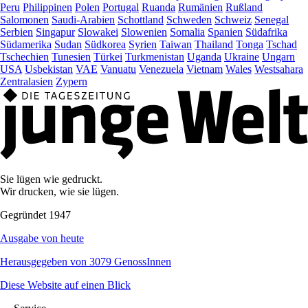
Peru
Philippinen
Polen
Portugal
Ruanda
Rumänien
Rußland
Salomonen
Saudi-Arabien
Schottland
Schweden
Schweiz
Senegal
Serbien
Singapur
Slowakei
Slowenien
Somalia
Spanien
Südafrika
Südamerika
Sudan
Südkorea
Syrien
Taiwan
Thailand
Tonga
Tschad
Tschechien
Tunesien
Türkei
Turkmenistan
Uganda
Ukraine
Ungarn
USA
Usbekistan
VAE
Vanuatu
Venezuela
Vietnam
Wales
Westsahara
Zentralasien
Zypern
Sie lügen wie gedruckt.
Wir drucken, wie sie lügen.
Gegründet 1947
Ausgabe von heute
Herausgegeben von 3079 GenossInnen
Diese Website auf einen Blick