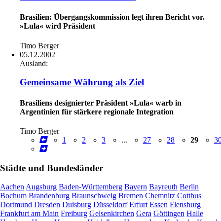
Brasilien: Übergangskommission legt ihren Bericht vor.
»Lula« wird Präsident
Timo Berger
05.12.2002
Ausland:
Gemeinsame Währung als Ziel
Brasiliens designierter Präsident »Lula« warb in
Argentinien für stärkere regionale Integration
Timo Berger
1
2
3
...
27
28
29
3
Städte und Bundesländer
Aachen
Augsburg
Baden-Württemberg
Bayern
Bayreuth
Berlin
Bochum
Brandenburg
Braunschweig
Bremen
Chemnitz
Cottbus
Dortmund
Dresden
Duisburg
Düsseldorf
Erfurt
Essen
Flensburg
Frankfurt am Main
Freiburg
Gelsenkirchen
Gera
Göttingen
Halle