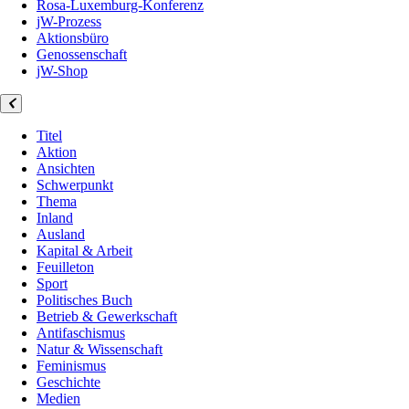
Rosa-Luxemburg-Konferenz
jW-Prozess
Aktionsbüro
Genossenschaft
jW-Shop
Titel
Aktion
Ansichten
Schwerpunkt
Thema
Inland
Ausland
Kapital & Arbeit
Feuilleton
Sport
Politisches Buch
Betrieb & Gewerkschaft
Antifaschismus
Natur & Wissenschaft
Feminismus
Geschichte
Medien