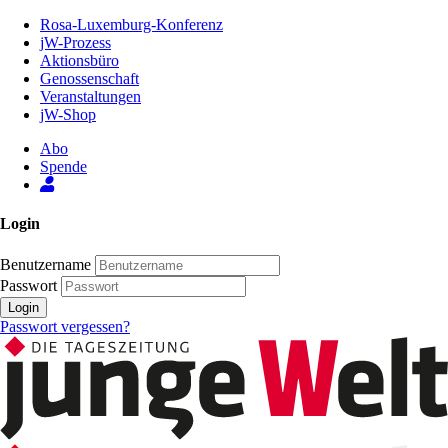
Zum
Rosa-Luxemburg-Konferenz
Inhalt
jW-Prozess
der
Aktionsbüro
Seite
Genossenschaft
Veranstaltungen
jW-Shop
Abo
Spende
Login
Benutzername
Passwort
Login
Passwort vergessen?