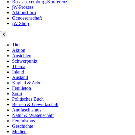
Rosa-Luxemburg-Konferenz
jW-Prozess
Aktionsbüro
Genossenschaft
jW-Shop
Titel
Aktion
Ansichten
Schwerpunkt
Thema
Inland
Ausland
Kapital & Arbeit
Feuilleton
Sport
Politisches Buch
Betrieb & Gewerkschaft
Antifaschismus
Natur & Wissenschaft
Feminismus
Geschichte
Medien