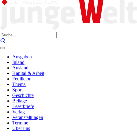
Ausgaben
Inland
Ausland
Kapital & Arbeit
Feuilleton
Thema
Sport
Geschichte
Beilage
Leserbriefe
Verlag
Veranstaltungen
Termine
Über uns