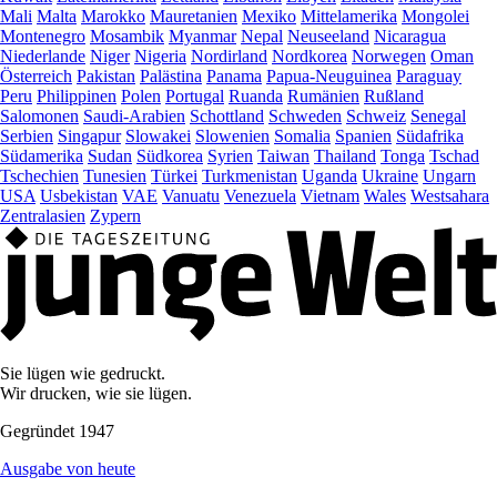
Mali
Malta
Marokko
Mauretanien
Mexiko
Mittelamerika
Mongolei
Montenegro
Mosambik
Myanmar
Nepal
Neuseeland
Nicaragua
Niederlande
Niger
Nigeria
Nordirland
Nordkorea
Norwegen
Oman
Österreich
Pakistan
Palästina
Panama
Papua-Neuguinea
Paraguay
Peru
Philippinen
Polen
Portugal
Ruanda
Rumänien
Rußland
Salomonen
Saudi-Arabien
Schottland
Schweden
Schweiz
Senegal
Serbien
Singapur
Slowakei
Slowenien
Somalia
Spanien
Südafrika
Südamerika
Sudan
Südkorea
Syrien
Taiwan
Thailand
Tonga
Tschad
Tschechien
Tunesien
Türkei
Turkmenistan
Uganda
Ukraine
Ungarn
USA
Usbekistan
VAE
Vanuatu
Venezuela
Vietnam
Wales
Westsahara
Zentralasien
Zypern
Sie lügen wie gedruckt.
Wir drucken, wie sie lügen.
Gegründet 1947
Ausgabe von heute