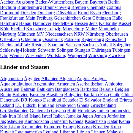
Aachen
Augsburg
Baden-Württemberg
Bayern
Bayreuth
Berlin
Bochum
Brandenburg
Braunschweig
Bremen
Chemnitz
Cottbus
Dortmund
Dresden
Duisburg
Düsseldorf
Erfurt
Essen
Flensburg
Frankfurt am Main
Freiburg
Gelsenkirchen
Gera
Göttingen
Halle
Hamburg
Hanau
Hannover
Heidelberg
Hessen
Jena
Karlsruhe
Kassel
Köln
Krefeld
Kreuzberg
Leipzig
Magdeburg
Mainz
Mannheim
Marburg
München
MV
Niedersachsen
NRW
Nürnberg
Oberhausen
Offenbach
Oldenburg
Osnabrück
Potsdam
Regensburg
Remscheid
Rheinland-Pfalz
Rostock
Saarland
Sachsen
Sachsen-Anhalt
Salzgitter
Schleswig-Holstein
Schwerin
Solingen
Stuttgart
Thüringen
Tübingen
Ulm
Weimar
Wiesbaden
Wolfsburg
Wuppertal
Würzburg
Zwickau
Länder und Staaten
Afghanistan
Ägypten
Albanien
Algerien
Angola
Antigua
Äquatorialguinea
Argentinien
Armenien
Aserbaidschan
Äthiopien
Australien
Bahrain
Baltikum
Bangladesch
Barbados
Belarus
Belgien
Benin
Bolivien
Bosnien
Brasilien
Bulgarien
Burkina Faso
Chile
China
Dänemark
DR Kongo
Dschibuti
Ecuador
El Salvador
England
Eritrea
Estland
EU
Fidschi
Finnland
Frankreich
Ghana
Griechenland
Großbritannien
Guatemala
Guyana
Haiti
Honduras
Indien
Indonesien
Irak
Iran
Irland
Island
Israel
Italien
Jamaika
Japan
Jemen
Jordanien
Jugoslawien
Kambodscha
Kamerun
Kanada
Kasachstan
Katar
Kenia
Kirgisistan
Kolumbien
Komoren
Kongo
Kosovo
Kroatien
Kuba
Kuwait
Lateinamerika
Lettland
Libanon
Libyen
Litauen
Malaysia