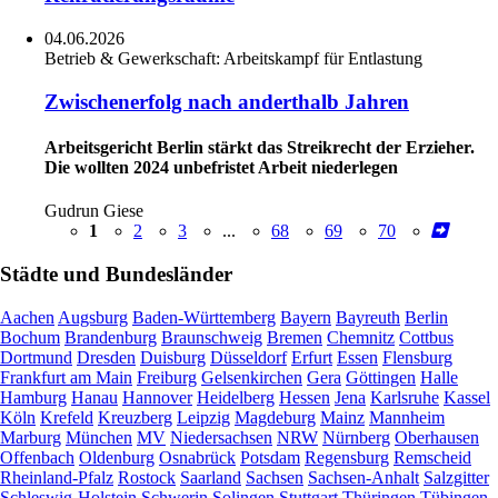
04.06.2026
Betrieb & Gewerkschaft:
Arbeitskampf für Entlastung
Zwischenerfolg nach anderthalb Jahren
Arbeitsgericht Berlin stärkt das Streikrecht der Erzieher.
Die wollten 2024 unbefristet Arbeit niederlegen
Gudrun Giese
1
2
3
...
68
69
70
Städte und Bundesländer
Aachen
Augsburg
Baden-Württemberg
Bayern
Bayreuth
Berlin
Bochum
Brandenburg
Braunschweig
Bremen
Chemnitz
Cottbus
Dortmund
Dresden
Duisburg
Düsseldorf
Erfurt
Essen
Flensburg
Frankfurt am Main
Freiburg
Gelsenkirchen
Gera
Göttingen
Halle
Hamburg
Hanau
Hannover
Heidelberg
Hessen
Jena
Karlsruhe
Kassel
Köln
Krefeld
Kreuzberg
Leipzig
Magdeburg
Mainz
Mannheim
Marburg
München
MV
Niedersachsen
NRW
Nürnberg
Oberhausen
Offenbach
Oldenburg
Osnabrück
Potsdam
Regensburg
Remscheid
Rheinland-Pfalz
Rostock
Saarland
Sachsen
Sachsen-Anhalt
Salzgitter
Schleswig-Holstein
Schwerin
Solingen
Stuttgart
Thüringen
Tübingen