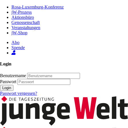
Zum
Rosa-Luxemburg-Konferenz
Inhalt
jW-Prozess
der
Aktionsbüro
Seite
Genossenschaft
Veranstaltungen
jW-Shop
Abo
Spende
Login
Benutzername
Passwort
Login
Passwort vergessen?