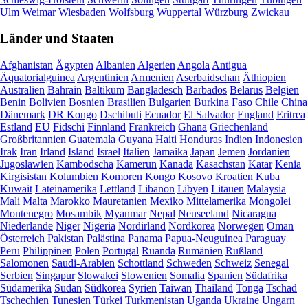
Ulm
Weimar
Wiesbaden
Wolfsburg
Wuppertal
Würzburg
Zwickau
Länder und Staaten
Afghanistan
Ägypten
Albanien
Algerien
Angola
Antigua
Äquatorialguinea
Argentinien
Armenien
Aserbaidschan
Äthiopien
Australien
Bahrain
Baltikum
Bangladesch
Barbados
Belarus
Belgien
Benin
Bolivien
Bosnien
Brasilien
Bulgarien
Burkina Faso
Chile
China
Dänemark
DR Kongo
Dschibuti
Ecuador
El Salvador
England
Eritrea
Estland
EU
Fidschi
Finnland
Frankreich
Ghana
Griechenland
Großbritannien
Guatemala
Guyana
Haiti
Honduras
Indien
Indonesien
Irak
Iran
Irland
Island
Israel
Italien
Jamaika
Japan
Jemen
Jordanien
Jugoslawien
Kambodscha
Kamerun
Kanada
Kasachstan
Katar
Kenia
Kirgisistan
Kolumbien
Komoren
Kongo
Kosovo
Kroatien
Kuba
Kuwait
Lateinamerika
Lettland
Libanon
Libyen
Litauen
Malaysia
Mali
Malta
Marokko
Mauretanien
Mexiko
Mittelamerika
Mongolei
Montenegro
Mosambik
Myanmar
Nepal
Neuseeland
Nicaragua
Niederlande
Niger
Nigeria
Nordirland
Nordkorea
Norwegen
Oman
Österreich
Pakistan
Palästina
Panama
Papua-Neuguinea
Paraguay
Peru
Philippinen
Polen
Portugal
Ruanda
Rumänien
Rußland
Salomonen
Saudi-Arabien
Schottland
Schweden
Schweiz
Senegal
Serbien
Singapur
Slowakei
Slowenien
Somalia
Spanien
Südafrika
Südamerika
Sudan
Südkorea
Syrien
Taiwan
Thailand
Tonga
Tschad
Tschechien
Tunesien
Türkei
Turkmenistan
Uganda
Ukraine
Ungarn