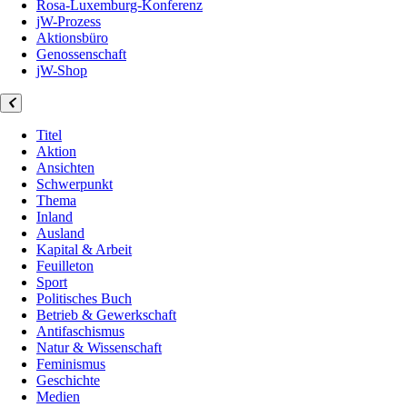
Rosa-Luxemburg-Konferenz
jW-Prozess
Aktionsbüro
Genossenschaft
jW-Shop
Titel
Aktion
Ansichten
Schwerpunkt
Thema
Inland
Ausland
Kapital & Arbeit
Feuilleton
Sport
Politisches Buch
Betrieb & Gewerkschaft
Antifaschismus
Natur & Wissenschaft
Feminismus
Geschichte
Medien