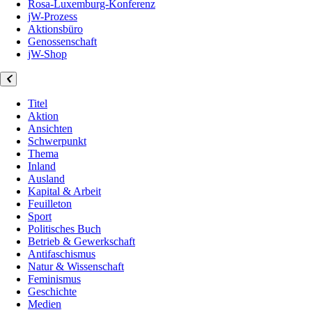
Rosa-Luxemburg-Konferenz
jW-Prozess
Aktionsbüro
Genossenschaft
jW-Shop
Titel
Aktion
Ansichten
Schwerpunkt
Thema
Inland
Ausland
Kapital & Arbeit
Feuilleton
Sport
Politisches Buch
Betrieb & Gewerkschaft
Antifaschismus
Natur & Wissenschaft
Feminismus
Geschichte
Medien