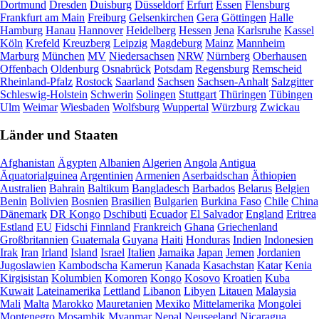
Dortmund
Dresden
Duisburg
Düsseldorf
Erfurt
Essen
Flensburg
Frankfurt am Main
Freiburg
Gelsenkirchen
Gera
Göttingen
Halle
Hamburg
Hanau
Hannover
Heidelberg
Hessen
Jena
Karlsruhe
Kassel
Köln
Krefeld
Kreuzberg
Leipzig
Magdeburg
Mainz
Mannheim
Marburg
München
MV
Niedersachsen
NRW
Nürnberg
Oberhausen
Offenbach
Oldenburg
Osnabrück
Potsdam
Regensburg
Remscheid
Rheinland-Pfalz
Rostock
Saarland
Sachsen
Sachsen-Anhalt
Salzgitter
Schleswig-Holstein
Schwerin
Solingen
Stuttgart
Thüringen
Tübingen
Ulm
Weimar
Wiesbaden
Wolfsburg
Wuppertal
Würzburg
Zwickau
Länder und Staaten
Afghanistan
Ägypten
Albanien
Algerien
Angola
Antigua
Äquatorialguinea
Argentinien
Armenien
Aserbaidschan
Äthiopien
Australien
Bahrain
Baltikum
Bangladesch
Barbados
Belarus
Belgien
Benin
Bolivien
Bosnien
Brasilien
Bulgarien
Burkina Faso
Chile
China
Dänemark
DR Kongo
Dschibuti
Ecuador
El Salvador
England
Eritrea
Estland
EU
Fidschi
Finnland
Frankreich
Ghana
Griechenland
Großbritannien
Guatemala
Guyana
Haiti
Honduras
Indien
Indonesien
Irak
Iran
Irland
Island
Israel
Italien
Jamaika
Japan
Jemen
Jordanien
Jugoslawien
Kambodscha
Kamerun
Kanada
Kasachstan
Katar
Kenia
Kirgisistan
Kolumbien
Komoren
Kongo
Kosovo
Kroatien
Kuba
Kuwait
Lateinamerika
Lettland
Libanon
Libyen
Litauen
Malaysia
Mali
Malta
Marokko
Mauretanien
Mexiko
Mittelamerika
Mongolei
Montenegro
Mosambik
Myanmar
Nepal
Neuseeland
Nicaragua