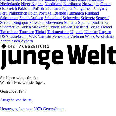
Niederlande
Niger
Nigeria
Nordirland
Nordkorea
Norwegen
Oman
Österreich
Pakistan
Palästina
Panama
Papua-Neuguinea
Paraguay
Peru
Philippinen
Polen
Portugal
Ruanda
Rumänien
Rußland
Salomonen
Saudi-Arabien
Schottland
Schweden
Schweiz
Senegal
Serbien
Singapur
Slowakei
Slowenien
Somalia
Spanien
Südafrika
Südamerika
Sudan
Südkorea
Syrien
Taiwan
Thailand
Tonga
Tschad
Tschechien
Tunesien
Türkei
Turkmenistan
Uganda
Ukraine
Ungarn
USA
Usbekistan
VAE
Vanuatu
Venezuela
Vietnam
Wales
Westsahara
Zentralasien
Zypern
Sie lügen wie gedruckt.
Wir drucken, wie sie lügen.
Gegründet 1947
Ausgabe von heute
Herausgegeben von 3079 GenossInnen