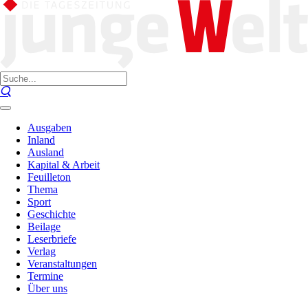
Ausgaben
Inland
Ausland
Kapital & Arbeit
Feuilleton
Thema
Sport
Geschichte
Beilage
Leserbriefe
Verlag
Veranstaltungen
Termine
Über uns