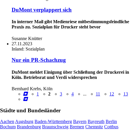
DuMont verplappert sich
In interner Mail gibt Medienriese mitbestimmungsfeindliche
Praxis zu. Sozialplan für Drucker steht bevor
Susanne Knütter
27.11.2023
Inland:
Sozialplan
Nur ein PR-Schachzug
DuMont meldet Einigung über Schließung der Druckerei in
Köln. Betriebsrat und Verdi widersprechen
Bernhard Krebs, Köln
1
2
3
4
...
11
12
13
Städte und Bundesländer
Aachen
Augsburg
Baden-Württemberg
Bayern
Bayreuth
Berlin
Bochum
Brandenburg
Braunschweig
Bremen
Chemnitz
Cottbus