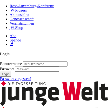
Zum
Rosa-Luxemburg-Konferenz
Inhalt
jW-Prozess
der
Aktionsbüro
Seite
Genossenschaft
Veranstaltungen
jW-Shop
Abo
Spende
Login
Benutzername
Passwort
Login
Passwort vergessen?