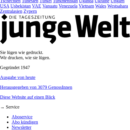
Tschechien
Tunesien
Türkei
Turkmenistan
Uganda
Ukraine
Ungarn
USA
Usbekistan
VAE
Vanuatu
Venezuela
Vietnam
Wales
Westsahara
Zentralasien
Zypern
Sie lügen wie gedruckt.
Wir drucken, wie sie lügen.
Gegründet 1947
Ausgabe von heute
Herausgegeben von 3079 GenossInnen
Diese Website auf einen Blick
→ Service
Aboservice
Abo kündigen
Newsletter