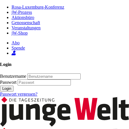
Zum
Rosa-Luxemburg-Konferenz
Inhalt
jW-Prozess
der
Aktionsbüro
Seite
Genossenschaft
Veranstaltungen
jW-Shop
Abo
Spende
Login
Benutzername
Passwort
Login
Passwort vergessen?