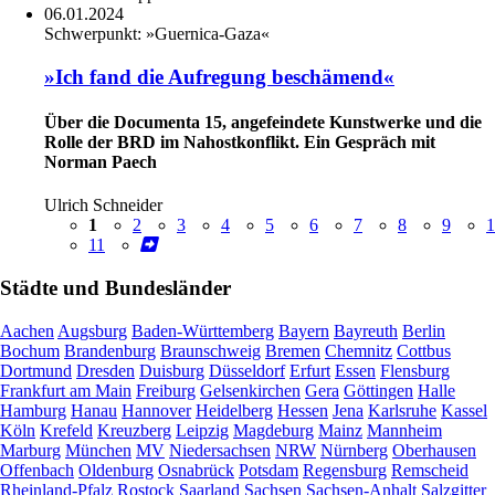
06.01.2024
Schwerpunkt:
»Guernica-Gaza«
»Ich fand die Aufregung beschämend«
Über die Documenta 15, angefeindete Kunstwerke und die
Rolle der BRD im Nahostkonflikt. Ein Gespräch mit
Norman Paech
Ulrich Schneider
1
2
3
4
5
6
7
8
9
1
11
Städte und Bundesländer
Aachen
Augsburg
Baden-Württemberg
Bayern
Bayreuth
Berlin
Bochum
Brandenburg
Braunschweig
Bremen
Chemnitz
Cottbus
Dortmund
Dresden
Duisburg
Düsseldorf
Erfurt
Essen
Flensburg
Frankfurt am Main
Freiburg
Gelsenkirchen
Gera
Göttingen
Halle
Hamburg
Hanau
Hannover
Heidelberg
Hessen
Jena
Karlsruhe
Kassel
Köln
Krefeld
Kreuzberg
Leipzig
Magdeburg
Mainz
Mannheim
Marburg
München
MV
Niedersachsen
NRW
Nürnberg
Oberhausen
Offenbach
Oldenburg
Osnabrück
Potsdam
Regensburg
Remscheid
Rheinland-Pfalz
Rostock
Saarland
Sachsen
Sachsen-Anhalt
Salzgitter