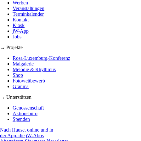
Werben
Veranstaltungen
Terminkalender
Kontakt
Kiosk
jW-App
Jobs
→ Projekte
Rosa-Luxemburg-Konferenz
Maigalerie
Melodie & Rhythmus
Shop
Fotowettbewerb
Granma
→ Unterstützen
Genossenschaft
Aktionsbüro
Spenden
Nach Hause, online und in
der App: die jW-Abos