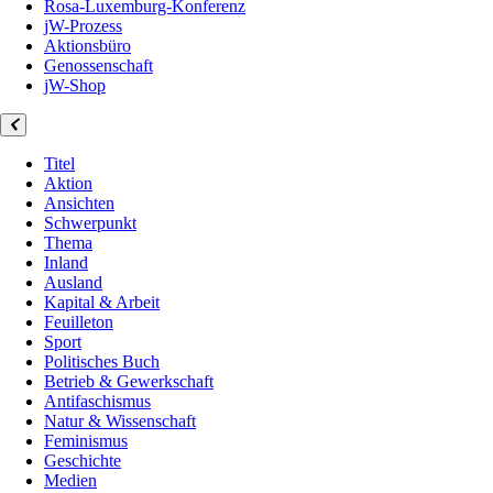
Rosa-Luxemburg-Konferenz
jW-Prozess
Aktionsbüro
Genossenschaft
jW-Shop
Titel
Aktion
Ansichten
Schwerpunkt
Thema
Inland
Ausland
Kapital & Arbeit
Feuilleton
Sport
Politisches Buch
Betrieb & Gewerkschaft
Antifaschismus
Natur & Wissenschaft
Feminismus
Geschichte
Medien