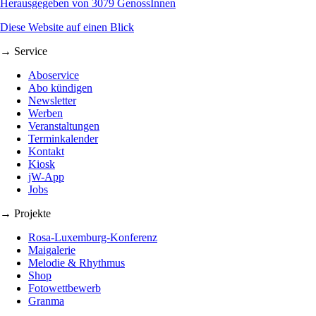
Herausgegeben von 3079 GenossInnen
Diese Website auf einen Blick
→ Service
Aboservice
Abo kündigen
Newsletter
Werben
Veranstaltungen
Terminkalender
Kontakt
Kiosk
jW-App
Jobs
→ Projekte
Rosa-Luxemburg-Konferenz
Maigalerie
Melodie & Rhythmus
Shop
Fotowettbewerb
Granma