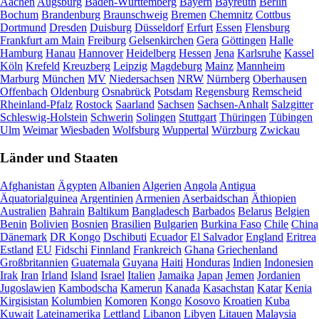
Aachen
Augsburg
Baden-Württemberg
Bayern
Bayreuth
Berlin
Bochum
Brandenburg
Braunschweig
Bremen
Chemnitz
Cottbus
Dortmund
Dresden
Duisburg
Düsseldorf
Erfurt
Essen
Flensburg
Frankfurt am Main
Freiburg
Gelsenkirchen
Gera
Göttingen
Halle
Hamburg
Hanau
Hannover
Heidelberg
Hessen
Jena
Karlsruhe
Kassel
Köln
Krefeld
Kreuzberg
Leipzig
Magdeburg
Mainz
Mannheim
Marburg
München
MV
Niedersachsen
NRW
Nürnberg
Oberhausen
Offenbach
Oldenburg
Osnabrück
Potsdam
Regensburg
Remscheid
Rheinland-Pfalz
Rostock
Saarland
Sachsen
Sachsen-Anhalt
Salzgitter
Schleswig-Holstein
Schwerin
Solingen
Stuttgart
Thüringen
Tübingen
Ulm
Weimar
Wiesbaden
Wolfsburg
Wuppertal
Würzburg
Zwickau
Länder und Staaten
Afghanistan
Ägypten
Albanien
Algerien
Angola
Antigua
Äquatorialguinea
Argentinien
Armenien
Aserbaidschan
Äthiopien
Australien
Bahrain
Baltikum
Bangladesch
Barbados
Belarus
Belgien
Benin
Bolivien
Bosnien
Brasilien
Bulgarien
Burkina Faso
Chile
China
Dänemark
DR Kongo
Dschibuti
Ecuador
El Salvador
England
Eritrea
Estland
EU
Fidschi
Finnland
Frankreich
Ghana
Griechenland
Großbritannien
Guatemala
Guyana
Haiti
Honduras
Indien
Indonesien
Irak
Iran
Irland
Island
Israel
Italien
Jamaika
Japan
Jemen
Jordanien
Jugoslawien
Kambodscha
Kamerun
Kanada
Kasachstan
Katar
Kenia
Kirgisistan
Kolumbien
Komoren
Kongo
Kosovo
Kroatien
Kuba
Kuwait
Lateinamerika
Lettland
Libanon
Libyen
Litauen
Malaysia