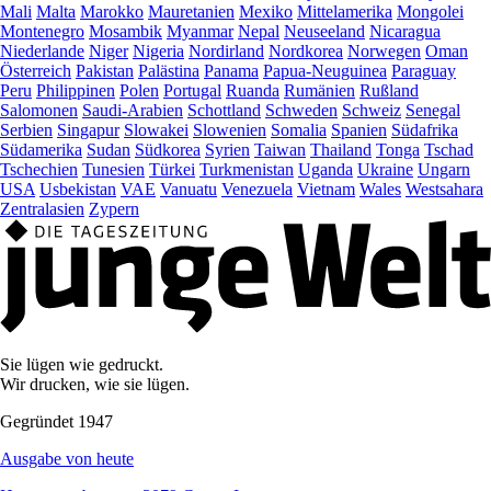
Mali
Malta
Marokko
Mauretanien
Mexiko
Mittelamerika
Mongolei
Montenegro
Mosambik
Myanmar
Nepal
Neuseeland
Nicaragua
Niederlande
Niger
Nigeria
Nordirland
Nordkorea
Norwegen
Oman
Österreich
Pakistan
Palästina
Panama
Papua-Neuguinea
Paraguay
Peru
Philippinen
Polen
Portugal
Ruanda
Rumänien
Rußland
Salomonen
Saudi-Arabien
Schottland
Schweden
Schweiz
Senegal
Serbien
Singapur
Slowakei
Slowenien
Somalia
Spanien
Südafrika
Südamerika
Sudan
Südkorea
Syrien
Taiwan
Thailand
Tonga
Tschad
Tschechien
Tunesien
Türkei
Turkmenistan
Uganda
Ukraine
Ungarn
USA
Usbekistan
VAE
Vanuatu
Venezuela
Vietnam
Wales
Westsahara
Zentralasien
Zypern
Sie lügen wie gedruckt.
Wir drucken, wie sie lügen.
Gegründet 1947
Ausgabe von heute