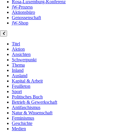
Rosa-Luxemburg-Konferenz
jW-Prozess
Aktionsbüro
Genossenschaft
jW-Shop
Titel
Aktion
Ansichten
Schwerpunkt
Thema
Inland
Ausland
Kapital & Arbeit
Feuilleton
Sport
Politisches Buch
Betrieb & Gewerkschaft
Antifaschismus
Natur & Wissenschaft
Feminismus
Geschichte
Medien