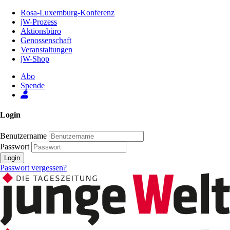
Zum
Rosa-Luxemburg-Konferenz
Inhalt
jW-Prozess
der
Aktionsbüro
Seite
Genossenschaft
Veranstaltungen
jW-Shop
Abo
Spende
Login
Benutzername
Passwort
Login
Passwort vergessen?