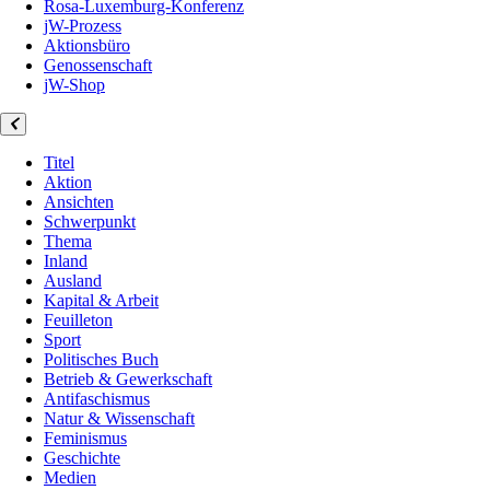
Rosa-Luxemburg-Konferenz
jW-Prozess
Aktionsbüro
Genossenschaft
jW-Shop
Titel
Aktion
Ansichten
Schwerpunkt
Thema
Inland
Ausland
Kapital & Arbeit
Feuilleton
Sport
Politisches Buch
Betrieb & Gewerkschaft
Antifaschismus
Natur & Wissenschaft
Feminismus
Geschichte
Medien