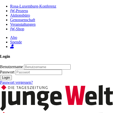
Zum
Rosa-Luxemburg-Konferenz
Inhalt
jW-Prozess
der
Aktionsbüro
Seite
Genossenschaft
Veranstaltungen
jW-Shop
Abo
Spende
Login
Benutzername
Passwort
Login
Passwort vergessen?