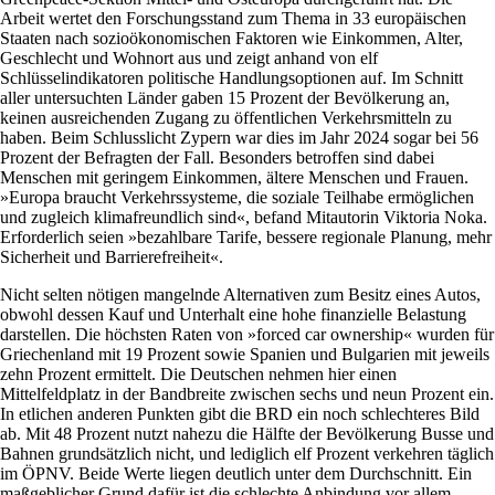
Arbeit wertet den Forschungsstand zum Thema in 33 europäischen
Staaten nach sozioökonomischen Faktoren wie Einkommen, Alter,
Geschlecht und Wohnort aus und zeigt anhand von elf
Schlüsselindikatoren politische Handlungsoptionen auf. Im Schnitt
aller untersuchten Länder gaben 15 Prozent der Bevölkerung an,
keinen ausreichenden Zugang zu öffentlichen Verkehrsmitteln zu
haben. Beim Schlusslicht Zypern war dies im Jahr 2024 sogar bei 56
Prozent der Befragten der Fall. Besonders betroffen sind dabei
Menschen mit geringem Einkommen, ältere Menschen und Frauen.
»Europa braucht Verkehrssysteme, die soziale Teilhabe ermöglichen
und zugleich klimafreundlich sind«, befand Mitautorin Viktoria Noka.
Erforderlich seien »bezahlbare Tarife, bessere regionale Planung, mehr
Sicherheit und Barrierefreiheit«.
Nicht selten nötigen mangelnde Alternativen zum Besitz eines Autos,
obwohl dessen Kauf und Unterhalt eine hohe finanzielle Belastung
darstellen. Die höchsten Raten von »forced car ownership« wurden für
Griechenland mit 19 Prozent sowie Spanien und Bulgarien mit jeweils
zehn Prozent ermittelt. Die Deutschen nehmen hier einen
Mittelfeldplatz in der Bandbreite zwischen sechs und neun Prozent ein.
In etlichen anderen Punkten gibt die BRD ein noch schlechteres Bild
ab. Mit 48 Prozent nutzt nahezu die Hälfte der Bevölkerung Busse und
Bahnen grundsätzlich nicht, und lediglich elf Prozent verkehren täglich
im ÖPNV. Beide Werte liegen deutlich unter dem Durchschnitt. Ein
maßgeblicher Grund dafür ist die schlechte Anbindung vor allem