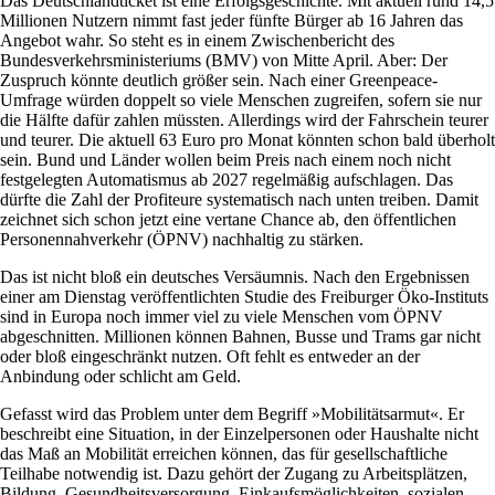
Das Deutschlandticket ist eine Erfolgsgeschichte. Mit aktuell rund 14,5
Millionen Nutzern nimmt fast jeder fünfte Bürger ab 16 Jahren das
Angebot wahr. So steht es in einem Zwischenbericht des
Bundesverkehrsministeriums (BMV) von Mitte April. Aber: Der
Zuspruch könnte deutlich größer sein. Nach einer Greenpeace-
Umfrage würden doppelt so viele Menschen zugreifen, sofern sie nur
die Hälfte dafür zahlen müssten. Allerdings wird der Fahrschein teurer
und teurer. Die aktuell 63 Euro pro Monat könnten schon bald überholt
sein. Bund und Länder wollen beim Preis nach einem noch nicht
festgelegten Automatismus ab 2027 regelmäßig aufschlagen. Das
dürfte die Zahl der Profiteure systematisch nach unten treiben. Damit
zeichnet sich schon jetzt eine vertane Chance ab, den öffentlichen
Personennahverkehr (ÖPNV) nachhaltig zu stärken.
Das ist nicht bloß ein deutsches Versäumnis. Nach den Ergebnissen
einer am Dienstag veröffentlichten Studie des Freiburger Öko-Instituts
sind in Europa noch immer viel zu viele Menschen vom ÖPNV
abgeschnitten. Millionen können Bahnen, Busse und Trams gar nicht
oder bloß eingeschränkt nutzen. Oft fehlt es entweder an der
Anbindung oder schlicht am Geld.
Gefasst wird das Problem unter dem Begriff »Mobilitätsarmut«. Er
beschreibt eine Situation, in der Einzelpersonen oder Haushalte nicht
das Maß an Mobilität erreichen können, das für gesellschaftliche
Teilhabe notwendig ist. Dazu gehört der Zugang zu Arbeitsplätzen,
Bildung, Gesundheitsversorgung, Einkaufsmöglichkeiten, sozialen