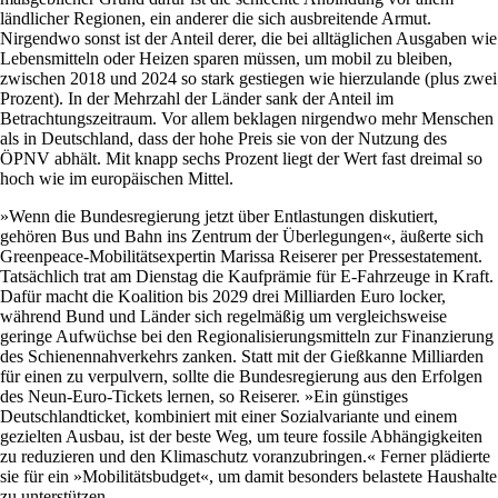
ländlicher Regionen, ein anderer die sich ausbreitende Armut.
Nirgendwo sonst ist der Anteil derer, die bei alltäglichen Ausgaben wie
Lebensmitteln oder Heizen sparen müssen, um mobil zu bleiben,
zwischen 2018 und 2024 so stark gestiegen wie hierzulande (plus zwei
Prozent). In der Mehrzahl der Länder sank der Anteil im
Betrachtungszeitraum. Vor allem beklagen nirgendwo mehr Menschen
als in Deutschland, dass der hohe Preis sie von der Nutzung des
ÖPNV abhält. Mit knapp sechs Prozent liegt der Wert fast dreimal so
hoch wie im europäischen Mittel.
»Wenn die Bundesregierung jetzt über Entlastungen diskutiert,
gehören Bus und Bahn ins Zentrum der Überlegungen«, äußerte sich
Greenpeace-Mobilitätsexpertin Marissa Reiserer per Pressestatement.
Tatsächlich trat am Dienstag die Kaufprämie für E-Fahrzeuge in Kraft.
Dafür macht die Koalition bis 2029 drei Milliarden Euro locker,
während Bund und Länder sich regelmäßig um vergleichsweise
geringe Aufwüchse bei den Regionalisierungsmitteln zur Finanzierung
des Schienennahverkehrs zanken. Statt mit der Gießkanne Milliarden
für einen zu verpulvern, sollte die Bundesregierung aus den Erfolgen
des Neun-Euro-Tickets lernen, so Reiserer. »Ein günstiges
Deutschlandticket, kombiniert mit einer Sozialvariante und einem
gezielten Ausbau, ist der beste Weg, um teure fossile Abhängigkeiten
zu reduzieren und den Klimaschutz voranzubringen.« Ferner plädierte
sie für ein »Mobilitätsbudget«, um damit besonders belastete Haushalte
zu unterstützen.