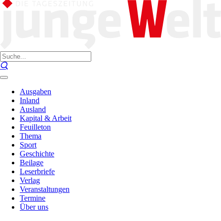
Ausgaben
Inland
Ausland
Kapital & Arbeit
Feuilleton
Thema
Sport
Geschichte
Beilage
Leserbriefe
Verlag
Veranstaltungen
Termine
Über uns