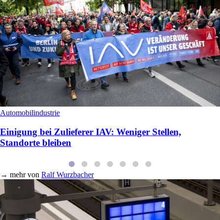
Automobilindustrie
Einigung bei Zulieferer IAV: Weniger Stellen,
Standorte bleiben
→
mehr von
Ralf Wurzbacher