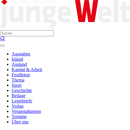
Ausgaben
Inland
Ausland
Kapital & Arbeit
Feuilleton
Thema
Sport
Geschichte
Beilage
Leserbriefe
Verlag
Veranstaltungen
Termine
Über uns