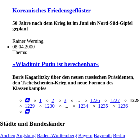
Koreanisches Friedensgeflüster
50 Jahre nach dem Krieg ist im Juni ein Nord-Süd-Gipfel
geplant
Rainer Werning
08.04.2000
Thema:
»Wladimir Putin ist berechenbar«
Boris Kagarlitzky über den neuen russischen Präsidenten,
den Tschetschenien-Krieg und neue Formen des
Klassenkampfes
1
2
3
...
1226
1227
122
1229
1230
...
1234
1235
1236
Städte und Bundesländer
Aachen
Augsburg
Baden-Württemberg
Bayern
Bayreuth
Berlin