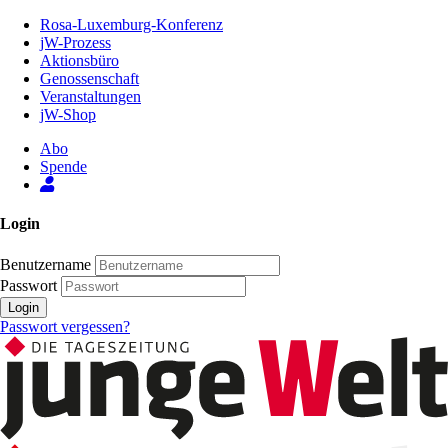
Zum
Rosa-Luxemburg-Konferenz
Inhalt
jW-Prozess
der
Aktionsbüro
Seite
Genossenschaft
Veranstaltungen
jW-Shop
Abo
Spende
Login
Benutzername
Passwort
Login
Passwort vergessen?