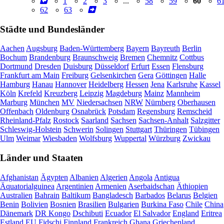
1
2
3
...
58
59
60
6
62
63
Städte und Bundesländer
Aachen
Augsburg
Baden-Württemberg
Bayern
Bayreuth
Berlin
Bochum
Brandenburg
Braunschweig
Bremen
Chemnitz
Cottbus
Dortmund
Dresden
Duisburg
Düsseldorf
Erfurt
Essen
Flensburg
Frankfurt am Main
Freiburg
Gelsenkirchen
Gera
Göttingen
Halle
Hamburg
Hanau
Hannover
Heidelberg
Hessen
Jena
Karlsruhe
Kassel
Köln
Krefeld
Kreuzberg
Leipzig
Magdeburg
Mainz
Mannheim
Marburg
München
MV
Niedersachsen
NRW
Nürnberg
Oberhausen
Offenbach
Oldenburg
Osnabrück
Potsdam
Regensburg
Remscheid
Rheinland-Pfalz
Rostock
Saarland
Sachsen
Sachsen-Anhalt
Salzgitter
Schleswig-Holstein
Schwerin
Solingen
Stuttgart
Thüringen
Tübingen
Ulm
Weimar
Wiesbaden
Wolfsburg
Wuppertal
Würzburg
Zwickau
Länder und Staaten
Afghanistan
Ägypten
Albanien
Algerien
Angola
Antigua
Äquatorialguinea
Argentinien
Armenien
Aserbaidschan
Äthiopien
Australien
Bahrain
Baltikum
Bangladesch
Barbados
Belarus
Belgien
Benin
Bolivien
Bosnien
Brasilien
Bulgarien
Burkina Faso
Chile
China
Dänemark
DR Kongo
Dschibuti
Ecuador
El Salvador
England
Eritrea
Estland
EU
Fidschi
Finnland
Frankreich
Ghana
Griechenland