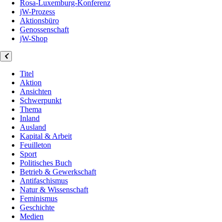
Rosa-Luxemburg-Konferenz
jW-Prozess
Aktionsbüro
Genossenschaft
jW-Shop
Titel
Aktion
Ansichten
Schwerpunkt
Thema
Inland
Ausland
Kapital & Arbeit
Feuilleton
Sport
Politisches Buch
Betrieb & Gewerkschaft
Antifaschismus
Natur & Wissenschaft
Feminismus
Geschichte
Medien