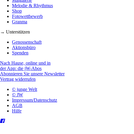
Maigalerie
Melodie & Rhythmus
Shop
Fotowettbewerb
Granma
→ Unterstützen
Genossenschaft
Aktionsbüro
Spenden
Nach Hause, online und in
der App: die jW-Abos
Abonnieren Sie unsere Newsletter
Vertrag widerrufen
© junge Welt
© JW
Impressum/Datenschutz
AGB
Hilfe