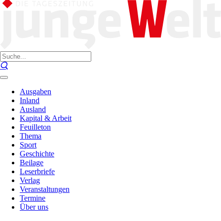
Ausgaben
Inland
Ausland
Kapital & Arbeit
Feuilleton
Thema
Sport
Geschichte
Beilage
Leserbriefe
Verlag
Veranstaltungen
Termine
Über uns