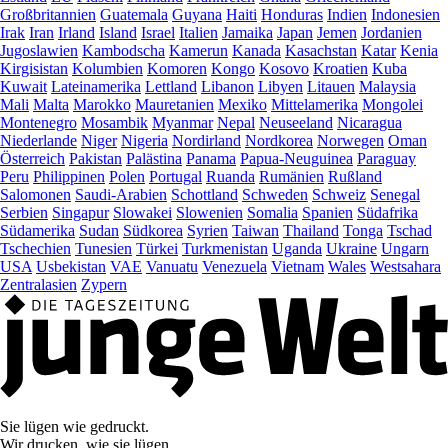
Großbritannien
Guatemala
Guyana
Haiti
Honduras
Indien
Indonesien
Irak
Iran
Irland
Island
Israel
Italien
Jamaika
Japan
Jemen
Jordanien
Jugoslawien
Kambodscha
Kamerun
Kanada
Kasachstan
Katar
Kenia
Kirgisistan
Kolumbien
Komoren
Kongo
Kosovo
Kroatien
Kuba
Kuwait
Lateinamerika
Lettland
Libanon
Libyen
Litauen
Malaysia
Mali
Malta
Marokko
Mauretanien
Mexiko
Mittelamerika
Mongolei
Montenegro
Mosambik
Myanmar
Nepal
Neuseeland
Nicaragua
Niederlande
Niger
Nigeria
Nordirland
Nordkorea
Norwegen
Oman
Österreich
Pakistan
Palästina
Panama
Papua-Neuguinea
Paraguay
Peru
Philippinen
Polen
Portugal
Ruanda
Rumänien
Rußland
Salomonen
Saudi-Arabien
Schottland
Schweden
Schweiz
Senegal
Serbien
Singapur
Slowakei
Slowenien
Somalia
Spanien
Südafrika
Südamerika
Sudan
Südkorea
Syrien
Taiwan
Thailand
Tonga
Tschad
Tschechien
Tunesien
Türkei
Turkmenistan
Uganda
Ukraine
Ungarn
USA
Usbekistan
VAE
Vanuatu
Venezuela
Vietnam
Wales
Westsahara
Zentralasien
Zypern
Sie lügen wie gedruckt.
Wir drucken, wie sie lügen.