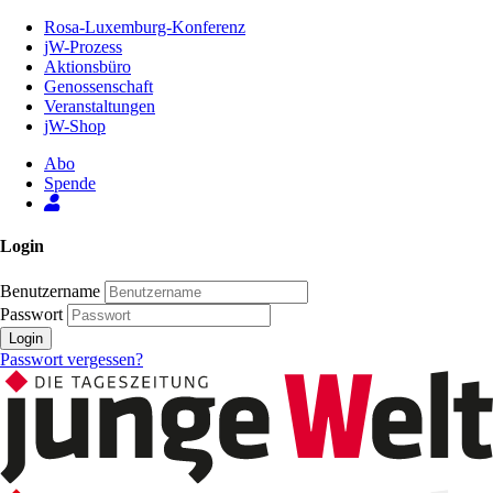
Zum
Rosa-Luxemburg-Konferenz
Inhalt
jW-Prozess
der
Aktionsbüro
Seite
Genossenschaft
Veranstaltungen
jW-Shop
Abo
Spende
Login
Benutzername
Passwort
Login
Passwort vergessen?