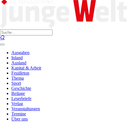
Ausgaben
Inland
Ausland
Kapital & Arbeit
Feuilleton
Thema
Sport
Geschichte
Beilage
Leserbriefe
Verlag
Veranstaltungen
Termine
Über uns