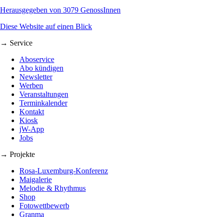
Herausgegeben von 3079 GenossInnen
Diese Website auf einen Blick
→ Service
Aboservice
Abo kündigen
Newsletter
Werben
Veranstaltungen
Terminkalender
Kontakt
Kiosk
jW-App
Jobs
→ Projekte
Rosa-Luxemburg-Konferenz
Maigalerie
Melodie & Rhythmus
Shop
Fotowettbewerb
Granma