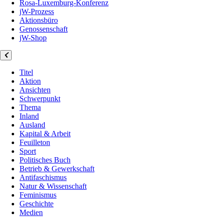
Rosa-Luxemburg-Konferenz
jW-Prozess
Aktionsbüro
Genossenschaft
jW-Shop
Titel
Aktion
Ansichten
Schwerpunkt
Thema
Inland
Ausland
Kapital & Arbeit
Feuilleton
Sport
Politisches Buch
Betrieb & Gewerkschaft
Antifaschismus
Natur & Wissenschaft
Feminismus
Geschichte
Medien