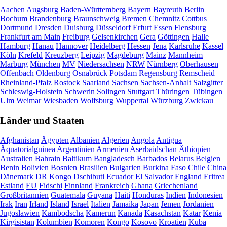
Aachen
Augsburg
Baden-Württemberg
Bayern
Bayreuth
Berlin
Bochum
Brandenburg
Braunschweig
Bremen
Chemnitz
Cottbus
Dortmund
Dresden
Duisburg
Düsseldorf
Erfurt
Essen
Flensburg
Frankfurt am Main
Freiburg
Gelsenkirchen
Gera
Göttingen
Halle
Hamburg
Hanau
Hannover
Heidelberg
Hessen
Jena
Karlsruhe
Kassel
Köln
Krefeld
Kreuzberg
Leipzig
Magdeburg
Mainz
Mannheim
Marburg
München
MV
Niedersachsen
NRW
Nürnberg
Oberhausen
Offenbach
Oldenburg
Osnabrück
Potsdam
Regensburg
Remscheid
Rheinland-Pfalz
Rostock
Saarland
Sachsen
Sachsen-Anhalt
Salzgitter
Schleswig-Holstein
Schwerin
Solingen
Stuttgart
Thüringen
Tübingen
Ulm
Weimar
Wiesbaden
Wolfsburg
Wuppertal
Würzburg
Zwickau
Länder und Staaten
Afghanistan
Ägypten
Albanien
Algerien
Angola
Antigua
Äquatorialguinea
Argentinien
Armenien
Aserbaidschan
Äthiopien
Australien
Bahrain
Baltikum
Bangladesch
Barbados
Belarus
Belgien
Benin
Bolivien
Bosnien
Brasilien
Bulgarien
Burkina Faso
Chile
China
Dänemark
DR Kongo
Dschibuti
Ecuador
El Salvador
England
Eritrea
Estland
EU
Fidschi
Finnland
Frankreich
Ghana
Griechenland
Großbritannien
Guatemala
Guyana
Haiti
Honduras
Indien
Indonesien
Irak
Iran
Irland
Island
Israel
Italien
Jamaika
Japan
Jemen
Jordanien
Jugoslawien
Kambodscha
Kamerun
Kanada
Kasachstan
Katar
Kenia
Kirgisistan
Kolumbien
Komoren
Kongo
Kosovo
Kroatien
Kuba