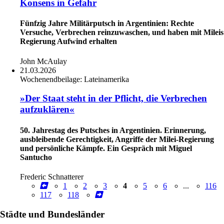
Konsens in Gefahr
Fünfzig Jahre Militärputsch in Argentinien: Rechte
Versuche, Verbrechen reinzuwaschen, und haben mit Mileis
Regierung Aufwind erhalten
John McAulay
21.03.2026
Wochenendbeilage:
Lateinamerika
»Der Staat steht in der Pflicht, die Verbrechen
aufzuklären«
50. Jahrestag des Putsches in Argentinien. Erinnerung,
ausbleibende Gerechtigkeit, Angriffe der Milei-Regierung
und persönliche Kämpfe. Ein Gespräch mit Miguel
Santucho
Frederic Schnatterer
1
2
3
4
5
6
...
116
117
118
Städte und Bundesländer