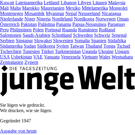
Kuwait
Lateinamerika
Lettland
Libanon
Libyen
Litauen
Malaysia
Mali
Malta
Marokko
Mauretanien
Mexiko
Mittelamerika
Mongolei
Montenegro
Mosambik
Myanmar
Nepal
Neuseeland
Nicaragua
Niederlande
Niger
Nigeria
Nordirland
Nordkorea
Norwegen
Oman
Österreich
Pakistan
Palästina
Panama
Papua-Neuguinea
Paraguay
Peru
Philippinen
Polen
Portugal
Ruanda
Rumänien
Rußland
Salomonen
Saudi-Arabien
Schottland
Schweden
Schweiz
Senegal
Serbien
Singapur
Slowakei
Slowenien
Somalia
Spanien
Südafrika
Südamerika
Sudan
Südkorea
Syrien
Taiwan
Thailand
Tonga
Tschad
Tschechien
Tunesien
Türkei
Turkmenistan
Uganda
Ukraine
Ungarn
USA
Usbekistan
VAE
Vanuatu
Venezuela
Vietnam
Wales
Westsahara
Zentralasien
Zypern
Sie lügen wie gedruckt.
Wir drucken, wie sie lügen.
Gegründet 1947
Ausgabe von heute