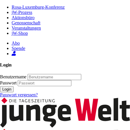
Zum
Rosa-Luxemburg-Konferenz
Inhalt
jW-Prozess
der
Aktionsbüro
Seite
Genossenschaft
Veranstaltungen
jW-Shop
Abo
Spende
Login
Benutzername
Passwort
Login
Passwort vergessen?