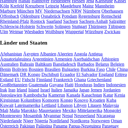
Hamburg
Hanau
Hannover
Heidelberg
Hessen
Jena
Karlsruhe
Kassel
Köln
Krefeld
Kreuzberg
Leipzig
Magdeburg
Mainz
Mannheim
Marburg
München
MV
Niedersachsen
NRW
Nürnberg
Oberhausen
Offenbach
Oldenburg
Osnabrück
Potsdam
Regensburg
Remscheid
Rheinland-Pfalz
Rostock
Saarland
Sachsen
Sachsen-Anhalt
Salzgitter
Schleswig-Holstein
Schwerin
Solingen
Stuttgart
Thüringen
Tübingen
Ulm
Weimar
Wiesbaden
Wolfsburg
Wuppertal
Würzburg
Zwickau
Länder und Staaten
Afghanistan
Ägypten
Albanien
Algerien
Angola
Antigua
Äquatorialguinea
Argentinien
Armenien
Aserbaidschan
Äthiopien
Australien
Bahrain
Baltikum
Bangladesch
Barbados
Belarus
Belgien
Benin
Bolivien
Bosnien
Brasilien
Bulgarien
Burkina Faso
Chile
China
Dänemark
DR Kongo
Dschibuti
Ecuador
El Salvador
England
Eritrea
Estland
EU
Fidschi
Finnland
Frankreich
Ghana
Griechenland
Großbritannien
Guatemala
Guyana
Haiti
Honduras
Indien
Indonesien
Irak
Iran
Irland
Island
Israel
Italien
Jamaika
Japan
Jemen
Jordanien
Jugoslawien
Kambodscha
Kamerun
Kanada
Kasachstan
Katar
Kenia
Kirgisistan
Kolumbien
Komoren
Kongo
Kosovo
Kroatien
Kuba
Kuwait
Lateinamerika
Lettland
Libanon
Libyen
Litauen
Malaysia
Mali
Malta
Marokko
Mauretanien
Mexiko
Mittelamerika
Mongolei
Montenegro
Mosambik
Myanmar
Nepal
Neuseeland
Nicaragua
Niederlande
Niger
Nigeria
Nordirland
Nordkorea
Norwegen
Oman
Österreich
Pakistan
Palästina
Panama
Papua-Neuguinea
Paraguay