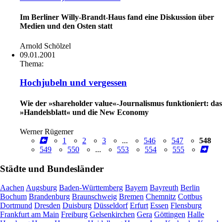
Im Berliner Willy-Brandt-Haus fand eine Diskussion über
Medien und den Osten statt
Arnold Schölzel
09.01.2001
Thema:
Hochjubeln und vergessen
Wie der »shareholder value«-Journalismus funktioniert: das
»Handelsblatt« und die New Economy
Werner Rügemer
1
2
3
...
546
547
548
549
550
...
553
554
555
Städte und Bundesländer
Aachen
Augsburg
Baden-Württemberg
Bayern
Bayreuth
Berlin
Bochum
Brandenburg
Braunschweig
Bremen
Chemnitz
Cottbus
Dortmund
Dresden
Duisburg
Düsseldorf
Erfurt
Essen
Flensburg
Frankfurt am Main
Freiburg
Gelsenkirchen
Gera
Göttingen
Halle