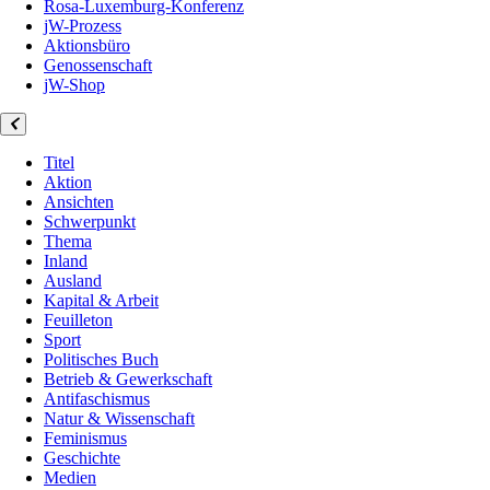
Rosa-Luxemburg-Konferenz
jW-Prozess
Aktionsbüro
Genossenschaft
jW-Shop
Titel
Aktion
Ansichten
Schwerpunkt
Thema
Inland
Ausland
Kapital & Arbeit
Feuilleton
Sport
Politisches Buch
Betrieb & Gewerkschaft
Antifaschismus
Natur & Wissenschaft
Feminismus
Geschichte
Medien