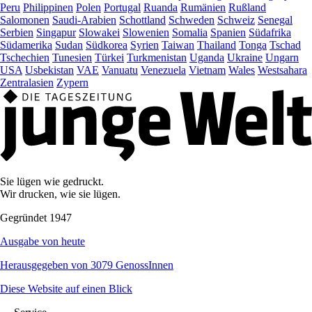
Peru
Philippinen
Polen
Portugal
Ruanda
Rumänien
Rußland
Salomonen
Saudi-Arabien
Schottland
Schweden
Schweiz
Senegal
Serbien
Singapur
Slowakei
Slowenien
Somalia
Spanien
Südafrika
Südamerika
Sudan
Südkorea
Syrien
Taiwan
Thailand
Tonga
Tschad
Tschechien
Tunesien
Türkei
Turkmenistan
Uganda
Ukraine
Ungarn
USA
Usbekistan
VAE
Vanuatu
Venezuela
Vietnam
Wales
Westsahara
Zentralasien
Zypern
Sie lügen wie gedruckt.
Wir drucken, wie sie lügen.
Gegründet 1947
Ausgabe von heute
Herausgegeben von 3079 GenossInnen
Diese Website auf einen Blick