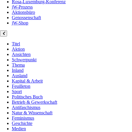
Rosa-Luxemburg-Konferenz
jW-Prozess
Aktionsbüro
Genossenschaft
jW-Shop
Titel
Aktion
Ansichten
Schwerpunkt
Thema
Inland
Ausland
Kapital & Arbeit
Feuilleton
Sport
Politisches Buch
Betrieb & Gewerkschaft
Antifaschismus
Natur & Wissenschaft
Feminismus
Geschichte
Medien