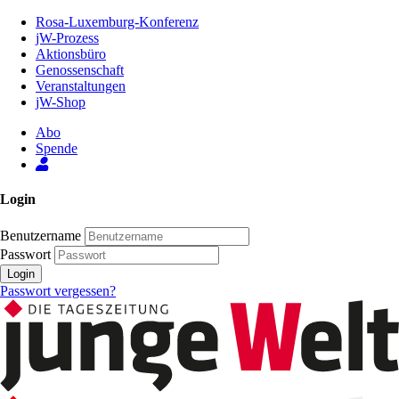
Zum
Rosa-Luxemburg-Konferenz
Inhalt
jW-Prozess
der
Aktionsbüro
Seite
Genossenschaft
Veranstaltungen
jW-Shop
Abo
Spende
Login
Benutzername
Passwort
Login
Passwort vergessen?