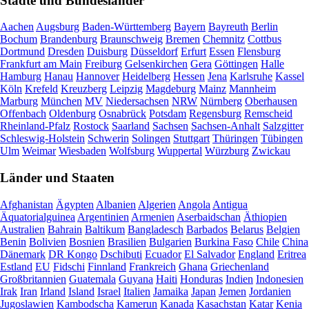
Städte und Bundesländer
Aachen
Augsburg
Baden-Württemberg
Bayern
Bayreuth
Berlin
Bochum
Brandenburg
Braunschweig
Bremen
Chemnitz
Cottbus
Dortmund
Dresden
Duisburg
Düsseldorf
Erfurt
Essen
Flensburg
Frankfurt am Main
Freiburg
Gelsenkirchen
Gera
Göttingen
Halle
Hamburg
Hanau
Hannover
Heidelberg
Hessen
Jena
Karlsruhe
Kassel
Köln
Krefeld
Kreuzberg
Leipzig
Magdeburg
Mainz
Mannheim
Marburg
München
MV
Niedersachsen
NRW
Nürnberg
Oberhausen
Offenbach
Oldenburg
Osnabrück
Potsdam
Regensburg
Remscheid
Rheinland-Pfalz
Rostock
Saarland
Sachsen
Sachsen-Anhalt
Salzgitter
Schleswig-Holstein
Schwerin
Solingen
Stuttgart
Thüringen
Tübingen
Ulm
Weimar
Wiesbaden
Wolfsburg
Wuppertal
Würzburg
Zwickau
Länder und Staaten
Afghanistan
Ägypten
Albanien
Algerien
Angola
Antigua
Äquatorialguinea
Argentinien
Armenien
Aserbaidschan
Äthiopien
Australien
Bahrain
Baltikum
Bangladesch
Barbados
Belarus
Belgien
Benin
Bolivien
Bosnien
Brasilien
Bulgarien
Burkina Faso
Chile
China
Dänemark
DR Kongo
Dschibuti
Ecuador
El Salvador
England
Eritrea
Estland
EU
Fidschi
Finnland
Frankreich
Ghana
Griechenland
Großbritannien
Guatemala
Guyana
Haiti
Honduras
Indien
Indonesien
Irak
Iran
Irland
Island
Israel
Italien
Jamaika
Japan
Jemen
Jordanien
Jugoslawien
Kambodscha
Kamerun
Kanada
Kasachstan
Katar
Kenia