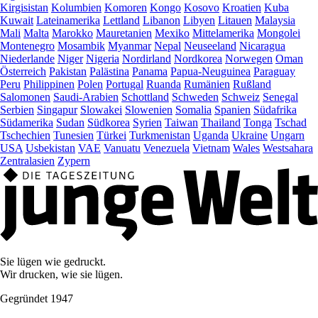
Kirgisistan
Kolumbien
Komoren
Kongo
Kosovo
Kroatien
Kuba
Kuwait
Lateinamerika
Lettland
Libanon
Libyen
Litauen
Malaysia
Mali
Malta
Marokko
Mauretanien
Mexiko
Mittelamerika
Mongolei
Montenegro
Mosambik
Myanmar
Nepal
Neuseeland
Nicaragua
Niederlande
Niger
Nigeria
Nordirland
Nordkorea
Norwegen
Oman
Österreich
Pakistan
Palästina
Panama
Papua-Neuguinea
Paraguay
Peru
Philippinen
Polen
Portugal
Ruanda
Rumänien
Rußland
Salomonen
Saudi-Arabien
Schottland
Schweden
Schweiz
Senegal
Serbien
Singapur
Slowakei
Slowenien
Somalia
Spanien
Südafrika
Südamerika
Sudan
Südkorea
Syrien
Taiwan
Thailand
Tonga
Tschad
Tschechien
Tunesien
Türkei
Turkmenistan
Uganda
Ukraine
Ungarn
USA
Usbekistan
VAE
Vanuatu
Venezuela
Vietnam
Wales
Westsahara
Zentralasien
Zypern
Sie lügen wie gedruckt.
Wir drucken, wie sie lügen.
Gegründet 1947