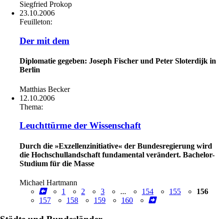
Siegfried Prokop
23.10.2006
Feuilleton:
Der mit dem
Diplomatie gegeben: Joseph Fischer und Peter Sloterdijk in
Berlin
Matthias Becker
12.10.2006
Thema:
Leuchttürme der Wissenschaft
Durch die »Exzellenzinitiative« der Bundesregierung wird
die Hochschullandschaft fundamental verändert. Bachelor-
Studium für die Masse
Michael Hartmann
1
2
3
...
154
155
156
157
158
159
160