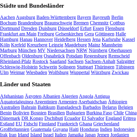
Städte und Bundesländer
Aachen
Augsburg
Baden-Württemberg
Bayern
Bayreuth
Berlin
Bochum
Brandenburg
Braunschweig
Bremen
Chemnitz
Cottbus
Dortmund
Dresden
Duisburg
Düsseldorf
Erfurt
Essen
Flensburg
Frankfurt am Main
Freiburg
Gelsenkirchen
Gera
Göttingen
Halle
Hamburg
Hanau
Hannover
Heidelberg
Hessen
Jena
Karlsruhe
Kassel
Köln
Krefeld
Kreuzberg
Leipzig
Magdeburg
Mainz
Mannheim
Marburg
München
MV
Niedersachsen
NRW
Nürnberg
Oberhausen
Offenbach
Oldenburg
Osnabrück
Potsdam
Regensburg
Remscheid
Rheinland-Pfalz
Rostock
Saarland
Sachsen
Sachsen-Anhalt
Salzgitter
Schleswig-Holstein
Schwerin
Solingen
Stuttgart
Thüringen
Tübingen
Ulm
Weimar
Wiesbaden
Wolfsburg
Wuppertal
Würzburg
Zwickau
Länder und Staaten
Afghanistan
Ägypten
Albanien
Algerien
Angola
Antigua
Äquatorialguinea
Argentinien
Armenien
Aserbaidschan
Äthiopien
Australien
Bahrain
Baltikum
Bangladesch
Barbados
Belarus
Belgien
Benin
Bolivien
Bosnien
Brasilien
Bulgarien
Burkina Faso
Chile
China
Dänemark
DR Kongo
Dschibuti
Ecuador
El Salvador
England
Eritrea
Estland
EU
Fidschi
Finnland
Frankreich
Ghana
Griechenland
Großbritannien
Guatemala
Guyana
Haiti
Honduras
Indien
Indonesien
Irak
Iran
Irland
Island
Israel
Italien
Jamaika
Japan
Jemen
Jordanien