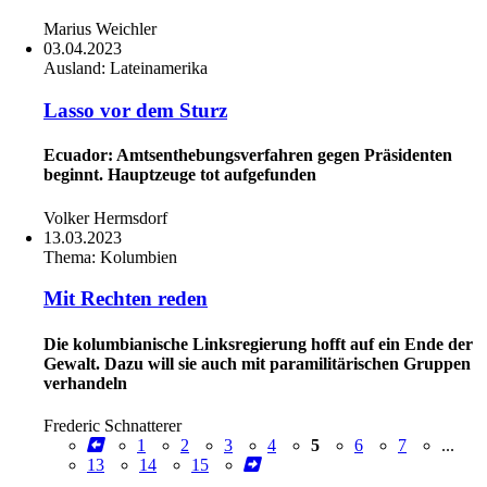
Marius Weichler
03.04.2023
Ausland:
Lateinamerika
Lasso vor dem Sturz
Ecuador: Amtsenthebungsverfahren gegen Präsidenten
beginnt. Hauptzeuge tot aufgefunden
Volker Hermsdorf
13.03.2023
Thema:
Kolumbien
Mit Rechten reden
Die kolumbianische Linksregierung hofft auf ein Ende der
Gewalt. Dazu will sie auch mit paramilitärischen Gruppen
verhandeln
Frederic Schnatterer
1
2
3
4
5
6
7
...
13
14
15