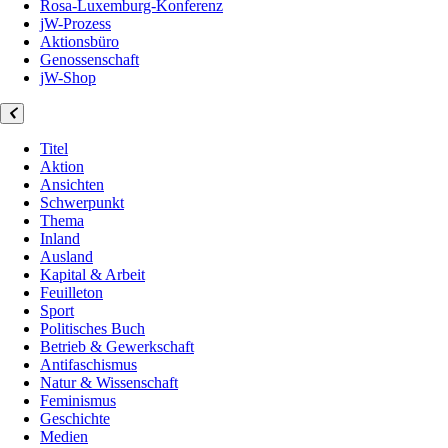
Rosa-Luxemburg-Konferenz
jW-Prozess
Aktionsbüro
Genossenschaft
jW-Shop
Titel
Aktion
Ansichten
Schwerpunkt
Thema
Inland
Ausland
Kapital & Arbeit
Feuilleton
Sport
Politisches Buch
Betrieb & Gewerkschaft
Antifaschismus
Natur & Wissenschaft
Feminismus
Geschichte
Medien