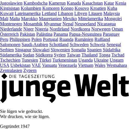
Jugoslawien
Kambodscha
Kamerun
Kanada
Kasachstan
Katar
Kenia
Kirgisistan
Kolumbien
Komoren
Kongo
Kosovo
Kroatien
Kuba
Kuwait
Lateinamerika
Lettland
Libanon
Libyen
Litauen
Malaysia
Mali
Malta
Marokko
Mauretanien
Mexiko
Mittelamerika
Mongolei
Montenegro
Mosambik
Myanmar
Nepal
Neuseeland
Nicaragua
Niederlande
Niger
Nigeria
Nordirland
Nordkorea
Norwegen
Oman
Österreich
Pakistan
Palästina
Panama
Papua-Neuguinea
Paraguay
Peru
Philippinen
Polen
Portugal
Ruanda
Rumänien
Rußland
Salomonen
Saudi-Arabien
Schottland
Schweden
Schweiz
Senegal
Serbien
Singapur
Slowakei
Slowenien
Somalia
Spanien
Südafrika
Südamerika
Sudan
Südkorea
Syrien
Taiwan
Thailand
Tonga
Tschad
Tschechien
Tunesien
Türkei
Turkmenistan
Uganda
Ukraine
Ungarn
USA
Usbekistan
VAE
Vanuatu
Venezuela
Vietnam
Wales
Westsahara
Zentralasien
Zypern
Sie lügen wie gedruckt.
Wir drucken, wie sie lügen.
Gegründet 1947