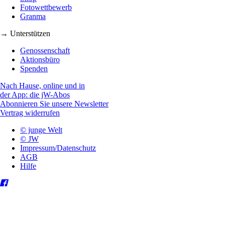
Fotowettbewerb
Granma
→ Unterstützen
Genossenschaft
Aktionsbüro
Spenden
Nach Hause, online und in
der App: die jW-Abos
Abonnieren Sie unsere Newsletter
Vertrag widerrufen
© junge Welt
© JW
Impressum/Datenschutz
AGB
Hilfe