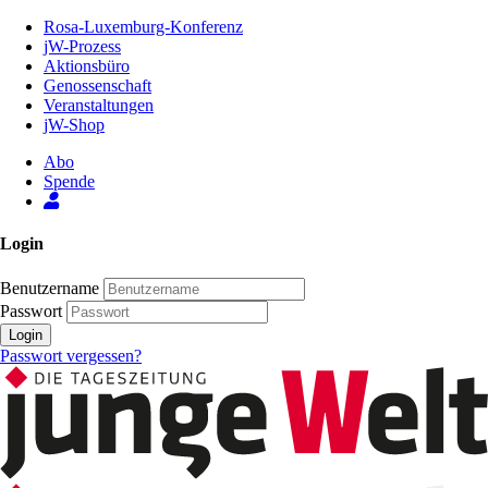
Zum
Rosa-Luxemburg-Konferenz
Inhalt
jW-Prozess
der
Aktionsbüro
Seite
Genossenschaft
Veranstaltungen
jW-Shop
Abo
Spende
Login
Benutzername
Passwort
Login
Passwort vergessen?