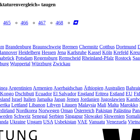
iktaturenvergleich« taugen
465
466
467
468
um
Brandenburg
Braunschweig
Bremen
Chemnitz
Cottbus
Dortmund
D
annover
Heidelberg
Hessen
Jena
Karlsruhe
Kassel
Köln
Krefeld
Kreu
abrück
Potsdam
Regensburg
Remscheid
Rheinland-Pfalz
Rostock
Saa
burg
Wuppertal
Würzburg
Zwickau
inea
Argentinien
Armenien
Aserbaidschan
Äthiopien
Australien
Bahrai
Kongo
Dschibuti
Ecuador
El Salvador
England
Eritrea
Estland
EU
Fid
Island
Israel
Italien
Jamaika
Japan
Jemen
Jordanien
Jugoslawien
Kambo
erika
Lettland
Libanon
Libyen
Litauen
Malaysia
Mali
Malta
Marokko
dirland
Nordkorea
Norwegen
Oman
Österreich
Pakistan
Palästina
Pan
weden
Schweiz
Senegal
Serbien
Singapur
Slowakei
Slowenien
Somali
anda
Ukraine
Ungarn
USA
Usbekistan
VAE
Vanuatu
Venezuela
Vietn