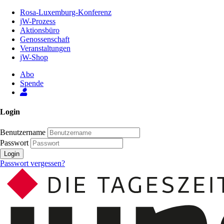
Zum
Rosa-Luxemburg-Konferenz
Inhalt
jW-Prozess
der
Aktionsbüro
Seite
Genossenschaft
Veranstaltungen
jW-Shop
Abo
Spende
Login
Benutzername
Passwort
Login
Passwort vergessen?