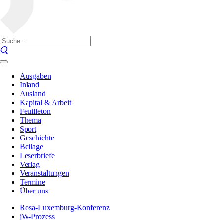
Ausgaben
Inland
Ausland
Kapital & Arbeit
Feuilleton
Thema
Sport
Geschichte
Beilage
Leserbriefe
Verlag
Veranstaltungen
Termine
Über uns
Rosa-Luxemburg-Konferenz
jW-Prozess