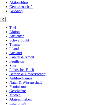
Aktionsbüro
Genossenschaft
jW-Shop
Titel
Aktion
Ansichten
Schwerpunkt
Thema
Inland
Ausland
Kapital & Arbeit
Feuilleton
Sport
Politisches Buch
Betrieb & Gewerkschaft
Antifaschismus
Natur & Wissenschaft
Feminismus
Geschichte
Medien
Abgeschrieben
Leserbriefe