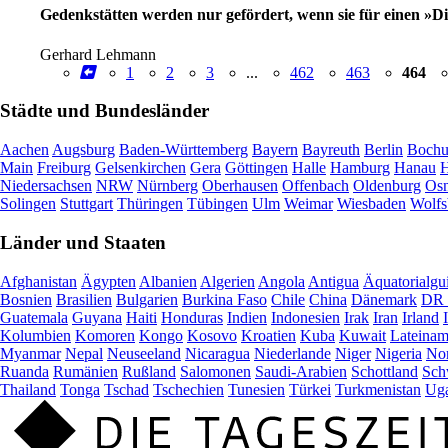
Gedenkstätten werden nur gefördert, wenn sie für einen »D
Gerhard Lehmann
1
2
3
...
462
463
464
Städte und Bundesländer
Aachen
Augsburg
Baden-Württemberg
Bayern
Bayreuth
Berlin
Boch
Main
Freiburg
Gelsenkirchen
Gera
Göttingen
Halle
Hamburg
Hanau
H
Niedersachsen
NRW
Nürnberg
Oberhausen
Offenbach
Oldenburg
Osn
Solingen
Stuttgart
Thüringen
Tübingen
Ulm
Weimar
Wiesbaden
Wolfs
Länder und Staaten
Afghanistan
Ägypten
Albanien
Algerien
Angola
Antigua
Äquatorialgu
Bosnien
Brasilien
Bulgarien
Burkina Faso
Chile
China
Dänemark
DR 
Guatemala
Guyana
Haiti
Honduras
Indien
Indonesien
Irak
Iran
Irland
Kolumbien
Komoren
Kongo
Kosovo
Kroatien
Kuba
Kuwait
Lateinam
Myanmar
Nepal
Neuseeland
Nicaragua
Niederlande
Niger
Nigeria
Nor
Ruanda
Rumänien
Rußland
Salomonen
Saudi-Arabien
Schottland
Sch
Thailand
Tonga
Tschad
Tschechien
Tunesien
Türkei
Turkmenistan
Ug