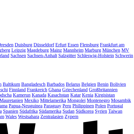
resden
Duisburg
Düsseldorf
Erfurt
Essen
Flensburg
Frankfurt am
zberg
Leipzig
Magdeburg
Mainz
Mannheim
Marburg
München
MV
rland
Sachsen
Sachsen-Anhalt
Salzgitter
Schleswig-Holstein
Schwerin
n
Baltikum
Bangladesch
Barbados
Belarus
Belgien
Benin
Bolivien
schi
Finnland
Frankreich
Ghana
Griechenland
Großbritannien
dscha
Kamerun
Kanada
Kasachstan
Katar
Kenia
Kirgisistan
Mauretanien
Mexiko
Mittelamerika
Mongolei
Montenegro
Mosambik
ama
Papua-Neuguinea
Paraguay
Peru
Philippinen
Polen
Portugal
a
Spanien
Südafrika
Südamerika
Sudan
Südkorea
Syrien
Taiwan
am
Wales
Westsahara
Zentralasien
Zypern