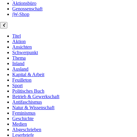
Aktionsbüro
Genossenschaft
jW-Shop
Titel
Aktion
Ansichten
Schwerpunkt
Thema
Inland
Ausland
Kapital & Arbeit
Feuilleton
Sport
Politisches Buch
Betrieb & Gewerkschaft
Antifaschismus
Natur & Wissenschaft
Feminismus
Geschichte
Medien
Abgeschrieben
Leserbriefe