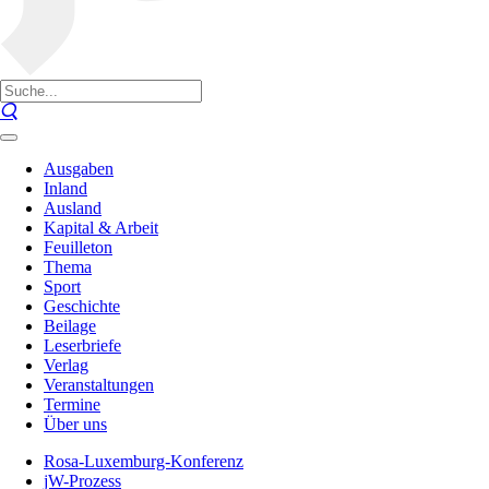
Ausgaben
Inland
Ausland
Kapital & Arbeit
Feuilleton
Thema
Sport
Geschichte
Beilage
Leserbriefe
Verlag
Veranstaltungen
Termine
Über uns
Rosa-Luxemburg-Konferenz
jW-Prozess