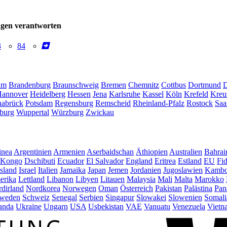
ngen verantworten
3
84
um
Brandenburg
Braunschweig
Bremen
Chemnitz
Cottbus
Dortmund
D
annover
Heidelberg
Hessen
Jena
Karlsruhe
Kassel
Köln
Krefeld
Kreu
abrück
Potsdam
Regensburg
Remscheid
Rheinland-Pfalz
Rostock
Saa
burg
Wuppertal
Würzburg
Zwickau
inea
Argentinien
Armenien
Aserbaidschan
Äthiopien
Australien
Bahrai
Kongo
Dschibuti
Ecuador
El Salvador
England
Eritrea
Estland
EU
Fid
Island
Israel
Italien
Jamaika
Japan
Jemen
Jordanien
Jugoslawien
Kambo
erika
Lettland
Libanon
Libyen
Litauen
Malaysia
Mali
Malta
Marokko
dirland
Nordkorea
Norwegen
Oman
Österreich
Pakistan
Palästina
Pan
weden
Schweiz
Senegal
Serbien
Singapur
Slowakei
Slowenien
Somali
anda
Ukraine
Ungarn
USA
Usbekistan
VAE
Vanuatu
Venezuela
Vietn