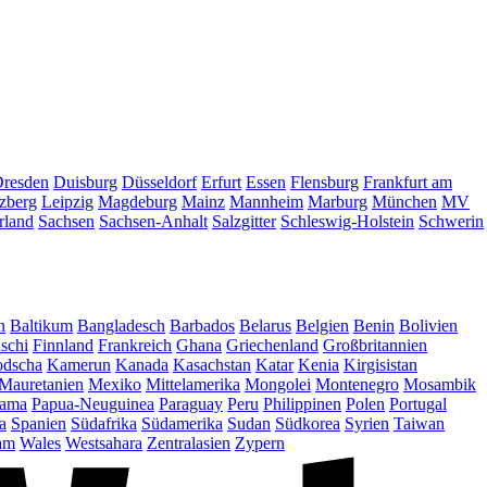
resden
Duisburg
Düsseldorf
Erfurt
Essen
Flensburg
Frankfurt am
zberg
Leipzig
Magdeburg
Mainz
Mannheim
Marburg
München
MV
rland
Sachsen
Sachsen-Anhalt
Salzgitter
Schleswig-Holstein
Schwerin
n
Baltikum
Bangladesch
Barbados
Belarus
Belgien
Benin
Bolivien
schi
Finnland
Frankreich
Ghana
Griechenland
Großbritannien
dscha
Kamerun
Kanada
Kasachstan
Katar
Kenia
Kirgisistan
Mauretanien
Mexiko
Mittelamerika
Mongolei
Montenegro
Mosambik
ama
Papua-Neuguinea
Paraguay
Peru
Philippinen
Polen
Portugal
a
Spanien
Südafrika
Südamerika
Sudan
Südkorea
Syrien
Taiwan
am
Wales
Westsahara
Zentralasien
Zypern