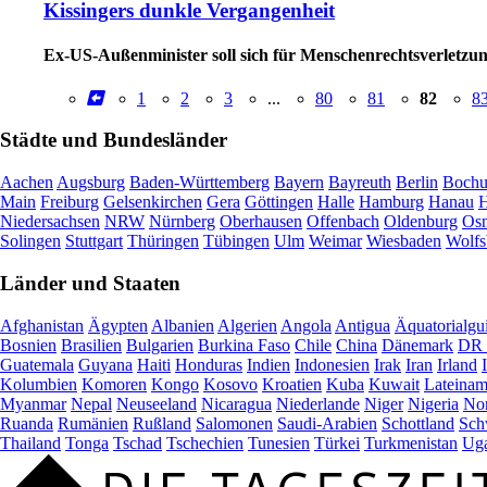
Kissingers dunkle Vergangenheit
Ex-US-Außenminister soll sich für Menschenrechtsverletzu
1
2
3
...
80
81
82
8
Städte und Bundesländer
Aachen
Augsburg
Baden-Württemberg
Bayern
Bayreuth
Berlin
Boch
Main
Freiburg
Gelsenkirchen
Gera
Göttingen
Halle
Hamburg
Hanau
H
Niedersachsen
NRW
Nürnberg
Oberhausen
Offenbach
Oldenburg
Osn
Solingen
Stuttgart
Thüringen
Tübingen
Ulm
Weimar
Wiesbaden
Wolfs
Länder und Staaten
Afghanistan
Ägypten
Albanien
Algerien
Angola
Antigua
Äquatorialgu
Bosnien
Brasilien
Bulgarien
Burkina Faso
Chile
China
Dänemark
DR 
Guatemala
Guyana
Haiti
Honduras
Indien
Indonesien
Irak
Iran
Irland
Kolumbien
Komoren
Kongo
Kosovo
Kroatien
Kuba
Kuwait
Lateinam
Myanmar
Nepal
Neuseeland
Nicaragua
Niederlande
Niger
Nigeria
Nor
Ruanda
Rumänien
Rußland
Salomonen
Saudi-Arabien
Schottland
Sch
Thailand
Tonga
Tschad
Tschechien
Tunesien
Türkei
Turkmenistan
Ug