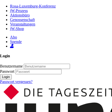
Zum
Rosa-Luxemburg-Konferenz
Inhalt
jW-Prozess
der
Aktionsbüro
Seite
Genossenschaft
Veranstaltungen
jW-Shop
Abo
Spende
Login
Benutzername
Passwort
Login
Passwort vergessen?