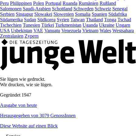
Peru
Philippinen
Polen
Portugal
Ruanda
Rumänien
Rußland
Salomonen
Saudi-Arabien
Schottland
Schweden
Schweiz
Senegal
Serbien
Singapur
Slowakei
Slowenien
Somalia
Spanien
Südafrika
Südamerika
Sudan
Südkorea
Syrien
Taiwan
Thailand
Tonga
Tschad
Tschechien
Tunesien
Türkei
Turkmenistan
Uganda
Ukraine
Ungarn
USA
Usbekistan
VAE
Vanuatu
Venezuela
Vietnam
Wales
Westsahara
Zentralasien
Zypern
Sie lügen wie gedruckt.
Wir drucken, wie sie lügen.
Gegründet 1947
Ausgabe von heute
Herausgegeben von 3079 GenossInnen
Diese Website auf einen Blick