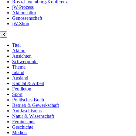
Rosa-Luxemburg-Konferenz
jW-Prozess
Aktionsbüro
Genossenschaft
jW-Shop
Titel
Aktion
Ansichten
Schwerpunkt
Thema
Inland
Ausland
Kapital & Arbeit
Feuilleton
Sport
Politisches Buch
Betrieb & Gewerkschaft
Antifaschismus
Natur & Wissenschaft
Feminismus
Geschichte
Medien