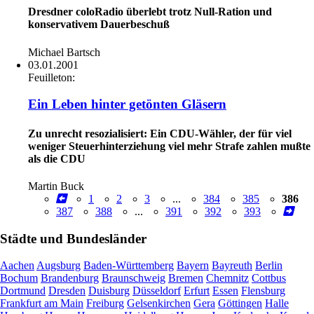
Dresdner coloRadio überlebt trotz Null-Ration und
konservativem Dauerbeschuß
Michael Bartsch
03.01.2001
Feuilleton:
Ein Leben hinter getönten Gläsern
Zu unrecht resozialisiert: Ein CDU-Wähler, der für viel
weniger Steuerhinterziehung viel mehr Strafe zahlen mußte
als die CDU
Martin Buck
1
2
3
...
384
385
386
387
388
...
391
392
393
Städte und Bundesländer
Aachen
Augsburg
Baden-Württemberg
Bayern
Bayreuth
Berlin
Bochum
Brandenburg
Braunschweig
Bremen
Chemnitz
Cottbus
Dortmund
Dresden
Duisburg
Düsseldorf
Erfurt
Essen
Flensburg
Frankfurt am Main
Freiburg
Gelsenkirchen
Gera
Göttingen
Halle