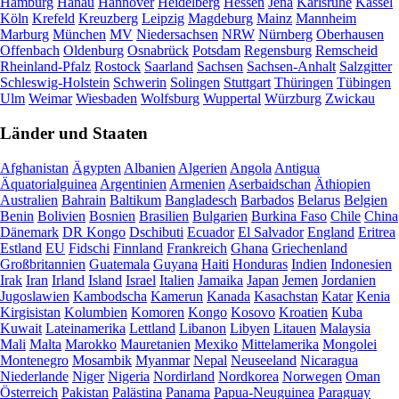
Hamburg
Hanau
Hannover
Heidelberg
Hessen
Jena
Karlsruhe
Kassel
Köln
Krefeld
Kreuzberg
Leipzig
Magdeburg
Mainz
Mannheim
Marburg
München
MV
Niedersachsen
NRW
Nürnberg
Oberhausen
Offenbach
Oldenburg
Osnabrück
Potsdam
Regensburg
Remscheid
Rheinland-Pfalz
Rostock
Saarland
Sachsen
Sachsen-Anhalt
Salzgitter
Schleswig-Holstein
Schwerin
Solingen
Stuttgart
Thüringen
Tübingen
Ulm
Weimar
Wiesbaden
Wolfsburg
Wuppertal
Würzburg
Zwickau
Länder und Staaten
Afghanistan
Ägypten
Albanien
Algerien
Angola
Antigua
Äquatorialguinea
Argentinien
Armenien
Aserbaidschan
Äthiopien
Australien
Bahrain
Baltikum
Bangladesch
Barbados
Belarus
Belgien
Benin
Bolivien
Bosnien
Brasilien
Bulgarien
Burkina Faso
Chile
China
Dänemark
DR Kongo
Dschibuti
Ecuador
El Salvador
England
Eritrea
Estland
EU
Fidschi
Finnland
Frankreich
Ghana
Griechenland
Großbritannien
Guatemala
Guyana
Haiti
Honduras
Indien
Indonesien
Irak
Iran
Irland
Island
Israel
Italien
Jamaika
Japan
Jemen
Jordanien
Jugoslawien
Kambodscha
Kamerun
Kanada
Kasachstan
Katar
Kenia
Kirgisistan
Kolumbien
Komoren
Kongo
Kosovo
Kroatien
Kuba
Kuwait
Lateinamerika
Lettland
Libanon
Libyen
Litauen
Malaysia
Mali
Malta
Marokko
Mauretanien
Mexiko
Mittelamerika
Mongolei
Montenegro
Mosambik
Myanmar
Nepal
Neuseeland
Nicaragua
Niederlande
Niger
Nigeria
Nordirland
Nordkorea
Norwegen
Oman
Österreich
Pakistan
Palästina
Panama
Papua-Neuguinea
Paraguay