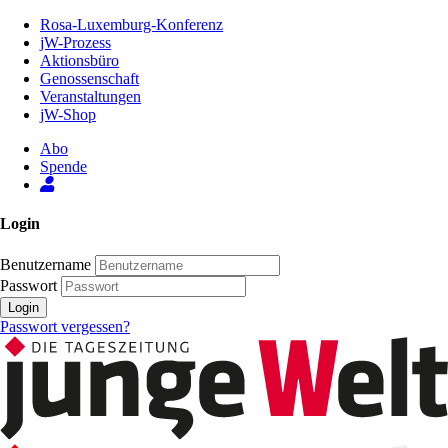
Zum
Rosa-Luxemburg-Konferenz
Inhalt
jW-Prozess
der
Aktionsbüro
Seite
Genossenschaft
Veranstaltungen
jW-Shop
Abo
Spende
Login
Benutzername
Passwort
Login
Passwort vergessen?