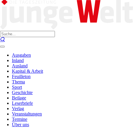
Ausgaben
Inland
Ausland
Kapital & Arbeit
Feuilleton
Thema
Sport
Geschichte
Beilage
Leserbriefe
Verlag
Veranstaltungen
Termine
Über uns