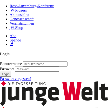
Zum
Rosa-Luxemburg-Konferenz
Inhalt
jW-Prozess
der
Aktionsbüro
Seite
Genossenschaft
Veranstaltungen
jW-Shop
Abo
Spende
Login
Benutzername
Passwort
Login
Passwort vergessen?