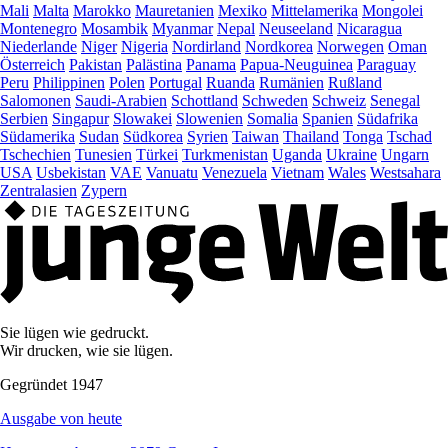
Mali
Malta
Marokko
Mauretanien
Mexiko
Mittelamerika
Mongolei
Montenegro
Mosambik
Myanmar
Nepal
Neuseeland
Nicaragua
Niederlande
Niger
Nigeria
Nordirland
Nordkorea
Norwegen
Oman
Österreich
Pakistan
Palästina
Panama
Papua-Neuguinea
Paraguay
Peru
Philippinen
Polen
Portugal
Ruanda
Rumänien
Rußland
Salomonen
Saudi-Arabien
Schottland
Schweden
Schweiz
Senegal
Serbien
Singapur
Slowakei
Slowenien
Somalia
Spanien
Südafrika
Südamerika
Sudan
Südkorea
Syrien
Taiwan
Thailand
Tonga
Tschad
Tschechien
Tunesien
Türkei
Turkmenistan
Uganda
Ukraine
Ungarn
USA
Usbekistan
VAE
Vanuatu
Venezuela
Vietnam
Wales
Westsahara
Zentralasien
Zypern
Sie lügen wie gedruckt.
Wir drucken, wie sie lügen.
Gegründet 1947
Ausgabe von heute