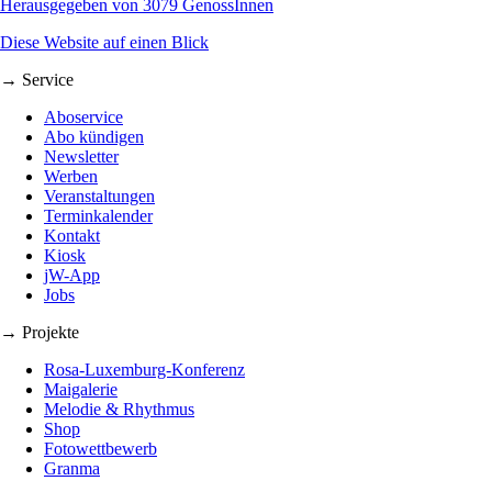
Herausgegeben von 3079 GenossInnen
Diese Website auf einen Blick
→ Service
Aboservice
Abo kündigen
Newsletter
Werben
Veranstaltungen
Terminkalender
Kontakt
Kiosk
jW-App
Jobs
→ Projekte
Rosa-Luxemburg-Konferenz
Maigalerie
Melodie & Rhythmus
Shop
Fotowettbewerb
Granma