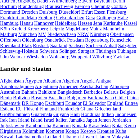
Aachen
Augsburg
Baden-Württemberg
Bayern
Bayreuth
Berlin
Bochum
Brandenburg
Braunschweig
Bremen
Chemnitz
Cottbus
Dortmund
Dresden
Duisburg
Düsseldorf
Erfurt
Essen
Flensburg
Frankfurt am Main
Freiburg
Gelsenkirchen
Gera
Göttingen
Halle
Hamburg
Hanau
Hannover
Heidelberg
Hessen
Jena
Karlsruhe
Kassel
Köln
Krefeld
Kreuzberg
Leipzig
Magdeburg
Mainz
Mannheim
Marburg
München
MV
Niedersachsen
NRW
Nürnberg
Oberhausen
Offenbach
Oldenburg
Osnabrück
Potsdam
Regensburg
Remscheid
Rheinland-Pfalz
Rostock
Saarland
Sachsen
Sachsen-Anhalt
Salzgitter
Schleswig-Holstein
Schwerin
Solingen
Stuttgart
Thüringen
Tübingen
Ulm
Weimar
Wiesbaden
Wolfsburg
Wuppertal
Würzburg
Zwickau
Länder und Staaten
Afghanistan
Ägypten
Albanien
Algerien
Angola
Antigua
Äquatorialguinea
Argentinien
Armenien
Aserbaidschan
Äthiopien
Australien
Bahrain
Baltikum
Bangladesch
Barbados
Belarus
Belgien
Benin
Bolivien
Bosnien
Brasilien
Bulgarien
Burkina Faso
Chile
China
Dänemark
DR Kongo
Dschibuti
Ecuador
El Salvador
England
Eritrea
Estland
EU
Fidschi
Finnland
Frankreich
Ghana
Griechenland
Großbritannien
Guatemala
Guyana
Haiti
Honduras
Indien
Indonesien
Irak
Iran
Irland
Island
Israel
Italien
Jamaika
Japan
Jemen
Jordanien
Jugoslawien
Kambodscha
Kamerun
Kanada
Kasachstan
Katar
Kenia
Kirgisistan
Kolumbien
Komoren
Kongo
Kosovo
Kroatien
Kuba
Kuwait
Lateinamerika
Lettland
Libanon
Libyen
Litauen
Malaysia