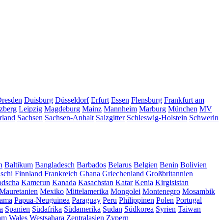
resden
Duisburg
Düsseldorf
Erfurt
Essen
Flensburg
Frankfurt am
zberg
Leipzig
Magdeburg
Mainz
Mannheim
Marburg
München
MV
rland
Sachsen
Sachsen-Anhalt
Salzgitter
Schleswig-Holstein
Schwerin
n
Baltikum
Bangladesch
Barbados
Belarus
Belgien
Benin
Bolivien
schi
Finnland
Frankreich
Ghana
Griechenland
Großbritannien
dscha
Kamerun
Kanada
Kasachstan
Katar
Kenia
Kirgisistan
Mauretanien
Mexiko
Mittelamerika
Mongolei
Montenegro
Mosambik
ama
Papua-Neuguinea
Paraguay
Peru
Philippinen
Polen
Portugal
a
Spanien
Südafrika
Südamerika
Sudan
Südkorea
Syrien
Taiwan
am
Wales
Westsahara
Zentralasien
Zypern