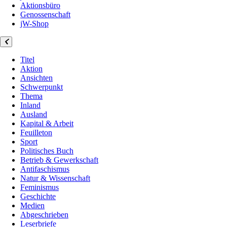
Aktionsbüro
Genossenschaft
jW-Shop
Titel
Aktion
Ansichten
Schwerpunkt
Thema
Inland
Ausland
Kapital & Arbeit
Feuilleton
Sport
Politisches Buch
Betrieb & Gewerkschaft
Antifaschismus
Natur & Wissenschaft
Feminismus
Geschichte
Medien
Abgeschrieben
Leserbriefe