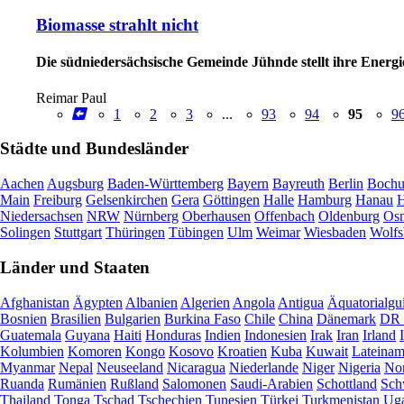
Biomasse strahlt nicht
Die südniedersächsische Gemeinde Jühnde stellt ihre Ener
Reimar Paul
1
2
3
...
93
94
95
9
Städte und Bundesländer
Aachen
Augsburg
Baden-Württemberg
Bayern
Bayreuth
Berlin
Boch
Main
Freiburg
Gelsenkirchen
Gera
Göttingen
Halle
Hamburg
Hanau
H
Niedersachsen
NRW
Nürnberg
Oberhausen
Offenbach
Oldenburg
Osn
Solingen
Stuttgart
Thüringen
Tübingen
Ulm
Weimar
Wiesbaden
Wolfs
Länder und Staaten
Afghanistan
Ägypten
Albanien
Algerien
Angola
Antigua
Äquatorialgu
Bosnien
Brasilien
Bulgarien
Burkina Faso
Chile
China
Dänemark
DR 
Guatemala
Guyana
Haiti
Honduras
Indien
Indonesien
Irak
Iran
Irland
Kolumbien
Komoren
Kongo
Kosovo
Kroatien
Kuba
Kuwait
Lateinam
Myanmar
Nepal
Neuseeland
Nicaragua
Niederlande
Niger
Nigeria
Nor
Ruanda
Rumänien
Rußland
Salomonen
Saudi-Arabien
Schottland
Sch
Thailand
Tonga
Tschad
Tschechien
Tunesien
Türkei
Turkmenistan
Ug