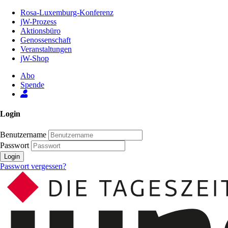
Zum
Rosa-Luxemburg-Konferenz
Inhalt
jW-Prozess
der
Aktionsbüro
Seite
Genossenschaft
Veranstaltungen
jW-Shop
Abo
Spende
Login
Benutzername
Passwort
Login
Passwort vergessen?