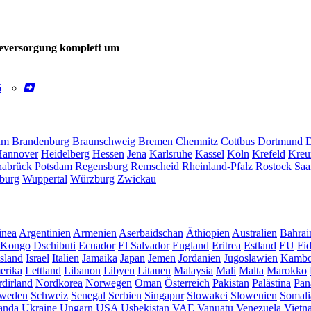
gieversorgung komplett um
6
um
Brandenburg
Braunschweig
Bremen
Chemnitz
Cottbus
Dortmund
D
annover
Heidelberg
Hessen
Jena
Karlsruhe
Kassel
Köln
Krefeld
Kreu
abrück
Potsdam
Regensburg
Remscheid
Rheinland-Pfalz
Rostock
Saa
burg
Wuppertal
Würzburg
Zwickau
inea
Argentinien
Armenien
Aserbaidschan
Äthiopien
Australien
Bahrai
Kongo
Dschibuti
Ecuador
El Salvador
England
Eritrea
Estland
EU
Fid
Island
Israel
Italien
Jamaika
Japan
Jemen
Jordanien
Jugoslawien
Kambo
erika
Lettland
Libanon
Libyen
Litauen
Malaysia
Mali
Malta
Marokko
dirland
Nordkorea
Norwegen
Oman
Österreich
Pakistan
Palästina
Pan
weden
Schweiz
Senegal
Serbien
Singapur
Slowakei
Slowenien
Somali
anda
Ukraine
Ungarn
USA
Usbekistan
VAE
Vanuatu
Venezuela
Vietn