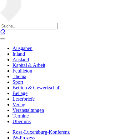
Ausgaben
Inland
Ausland
Kapital & Arbeit
Feuilleton
Thema
Sport
Betrieb & Gewerkschaft
Beilage
Leserbriefe
Verlag
Veranstaltungen
Termine
Über uns
Rosa-Luxemburg-Konferenz
jW-Prozess