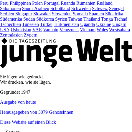
Peru
Philippinen
Polen
Portugal
Ruanda
Rumänien
Rußland
Salomonen
Saudi-Arabien
Schottland
Schweden
Schweiz
Senegal
Serbien
Singapur
Slowakei
Slowenien
Somalia
Spanien
Südafrika
Südamerika
Sudan
Südkorea
Syrien
Taiwan
Thailand
Tonga
Tschad
Tschechien
Tunesien
Türkei
Turkmenistan
Uganda
Ukraine
Ungarn
USA
Usbekistan
VAE
Vanuatu
Venezuela
Vietnam
Wales
Westsahara
Zentralasien
Zypern
Sie lügen wie gedruckt.
Wir drucken, wie sie lügen.
Gegründet 1947
Ausgabe von heute
Herausgegeben von 3079 GenossInnen
Diese Website auf einen Blick