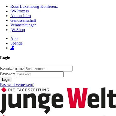
Zum
Rosa-Luxemburg-Konferenz
Inhalt
jW-Prozess
der
Aktionsbüro
Seite
Genossenschaft
Veranstaltungen
jW-Shop
Abo
Spende
Login
Benutzername
Passwort
Login
Passwort vergessen?