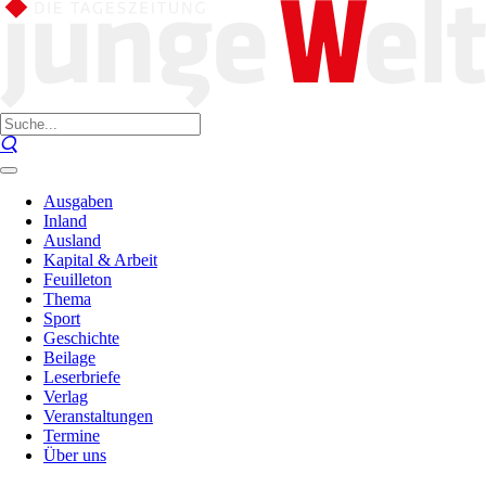
Ausgaben
Inland
Ausland
Kapital & Arbeit
Feuilleton
Thema
Sport
Geschichte
Beilage
Leserbriefe
Verlag
Veranstaltungen
Termine
Über uns