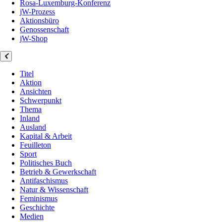
Rosa-Luxemburg-Konferenz
jW-Prozess
Aktionsbüro
Genossenschaft
jW-Shop
Titel
Aktion
Ansichten
Schwerpunkt
Thema
Inland
Ausland
Kapital & Arbeit
Feuilleton
Sport
Politisches Buch
Betrieb & Gewerkschaft
Antifaschismus
Natur & Wissenschaft
Feminismus
Geschichte
Medien