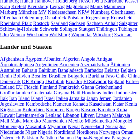
Hamburg
Hanau
Hannover
Heidelberg
Hessen
Jena
Karlsruhe
Kassel
Köln
Krefeld
Kreuzberg
Leipzig
Magdeburg
Mainz
Mannheim
Marburg
München
MV
Niedersachsen
NRW
Nürnberg
Oberhausen
Offenbach
Oldenburg
Osnabrück
Potsdam
Regensburg
Remscheid
Rheinland-Pfalz
Rostock
Saarland
Sachsen
Sachsen-Anhalt
Salzgitter
Schleswig-Holstein
Schwerin
Solingen
Stuttgart
Thüringen
Tübingen
Ulm
Weimar
Wiesbaden
Wolfsburg
Wuppertal
Würzburg
Zwickau
Länder und Staaten
Afghanistan
Ägypten
Albanien
Algerien
Angola
Antigua
Äquatorialguinea
Argentinien
Armenien
Aserbaidschan
Äthiopien
Australien
Bahrain
Baltikum
Bangladesch
Barbados
Belarus
Belgien
Benin
Bolivien
Bosnien
Brasilien
Bulgarien
Burkina Faso
Chile
China
Dänemark
DR Kongo
Dschibuti
Ecuador
El Salvador
England
Eritrea
Estland
EU
Fidschi
Finnland
Frankreich
Ghana
Griechenland
Großbritannien
Guatemala
Guyana
Haiti
Honduras
Indien
Indonesien
Irak
Iran
Irland
Island
Israel
Italien
Jamaika
Japan
Jemen
Jordanien
Jugoslawien
Kambodscha
Kamerun
Kanada
Kasachstan
Katar
Kenia
Kirgisistan
Kolumbien
Komoren
Kongo
Kosovo
Kroatien
Kuba
Kuwait
Lateinamerika
Lettland
Libanon
Libyen
Litauen
Malaysia
Mali
Malta
Marokko
Mauretanien
Mexiko
Mittelamerika
Mongolei
Montenegro
Mosambik
Myanmar
Nepal
Neuseeland
Nicaragua
Niederlande
Niger
Nigeria
Nordirland
Nordkorea
Norwegen
Oman
Österreich
Pakistan
Palästina
Panama
Papua-Neuguinea
Paraguay