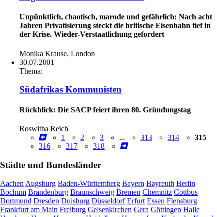
Unpünktlich, chaotisch, marode und gefährlich: Nach acht
Jahren Privatisierung steckt die britische Eisenbahn tief in
der Krise. Wieder-Verstaatlichung gefordert
Monika Krause, London
30.07.2001
Thema:
Südafrikas Kommunisten
Rückblick: Die SACP feiert ihren 80. Gründungstag
Roswitha Reich
1
2
3
...
313
314
315
316
317
318
Städte und Bundesländer
Aachen
Augsburg
Baden-Württemberg
Bayern
Bayreuth
Berlin
Bochum
Brandenburg
Braunschweig
Bremen
Chemnitz
Cottbus
Dortmund
Dresden
Duisburg
Düsseldorf
Erfurt
Essen
Flensburg
Frankfurt am Main
Freiburg
Gelsenkirchen
Gera
Göttingen
Halle