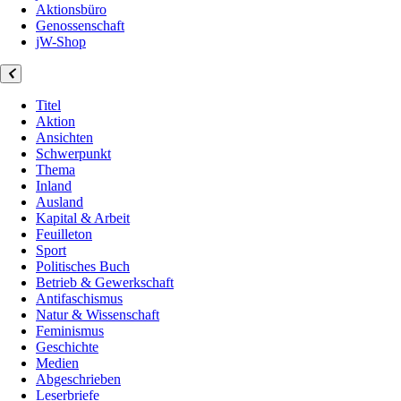
Aktionsbüro
Genossenschaft
jW-Shop
Titel
Aktion
Ansichten
Schwerpunkt
Thema
Inland
Ausland
Kapital & Arbeit
Feuilleton
Sport
Politisches Buch
Betrieb & Gewerkschaft
Antifaschismus
Natur & Wissenschaft
Feminismus
Geschichte
Medien
Abgeschrieben
Leserbriefe