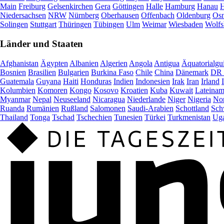
Main
Freiburg
Gelsenkirchen
Gera
Göttingen
Halle
Hamburg
Hanau
H
Niedersachsen
NRW
Nürnberg
Oberhausen
Offenbach
Oldenburg
Osn
Solingen
Stuttgart
Thüringen
Tübingen
Ulm
Weimar
Wiesbaden
Wolfs
Länder und Staaten
Afghanistan
Ägypten
Albanien
Algerien
Angola
Antigua
Äquatorialgu
Bosnien
Brasilien
Bulgarien
Burkina Faso
Chile
China
Dänemark
DR 
Guatemala
Guyana
Haiti
Honduras
Indien
Indonesien
Irak
Iran
Irland
Kolumbien
Komoren
Kongo
Kosovo
Kroatien
Kuba
Kuwait
Lateinam
Myanmar
Nepal
Neuseeland
Nicaragua
Niederlande
Niger
Nigeria
Nor
Ruanda
Rumänien
Rußland
Salomonen
Saudi-Arabien
Schottland
Sch
Thailand
Tonga
Tschad
Tschechien
Tunesien
Türkei
Turkmenistan
Ug