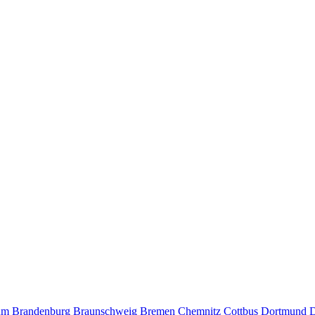
um
Brandenburg
Braunschweig
Bremen
Chemnitz
Cottbus
Dortmund
D