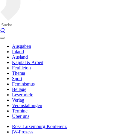
Ausgaben
Inland
Ausland
Kapital & Arbeit
Feuilleton
Thema
Sport
Feminismus
Beilage
Leserbriefe
Verlag
Veranstaltungen
Termine
Über uns
Rosa-Luxemburg-Konferenz
jW-Prozess