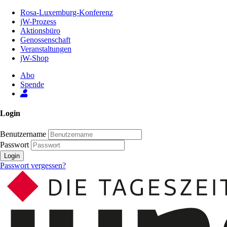
Zum
Rosa-Luxemburg-Konferenz
Inhalt
jW-Prozess
der
Aktionsbüro
Seite
Genossenschaft
Veranstaltungen
jW-Shop
Abo
Spende
Login
Benutzername
Passwort
Login
Passwort vergessen?