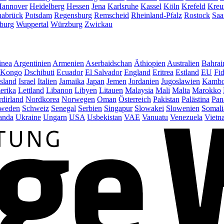
annover
Heidelberg
Hessen
Jena
Karlsruhe
Kassel
Köln
Krefeld
Kreu
abrück
Potsdam
Regensburg
Remscheid
Rheinland-Pfalz
Rostock
Saa
burg
Wuppertal
Würzburg
Zwickau
inea
Argentinien
Armenien
Aserbaidschan
Äthiopien
Australien
Bahrai
Kongo
Dschibuti
Ecuador
El Salvador
England
Eritrea
Estland
EU
Fid
Island
Israel
Italien
Jamaika
Japan
Jemen
Jordanien
Jugoslawien
Kambo
erika
Lettland
Libanon
Libyen
Litauen
Malaysia
Mali
Malta
Marokko
dirland
Nordkorea
Norwegen
Oman
Österreich
Pakistan
Palästina
Pan
weden
Schweiz
Senegal
Serbien
Singapur
Slowakei
Slowenien
Somali
anda
Ukraine
Ungarn
USA
Usbekistan
VAE
Vanuatu
Venezuela
Vietn