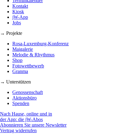
Terminkalender
Kontakt
Kiosk
jW-App
Jobs
→ Projekte
Rosa-Luxemburg-Konferenz
Maigalerie
Melodie & Rhythmus
Shop
Fotowettbewerb
Granma
→ Unterstützen
Genossenschaft
Aktionsbüro
Spenden
Nach Hause, online und in
der App: die jW-Abos
Abonnieren Sie unsere Newsletter
Vertrag widerrufen