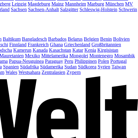
zberg
Leipzig
Magdeburg
Mainz
Mannheim
Marburg
München
MV
rland
Sachsen
Sachsen-Anhalt
Salzgitter
Schleswig-Holstein
Schwerin
n
Baltikum
Bangladesch
Barbados
Belarus
Belgien
Benin
Bolivien
schi
Finnland
Frankreich
Ghana
Griechenland
Großbritannien
dscha
Kamerun
Kanada
Kasachstan
Katar
Kenia
Kirgisistan
Mauretanien
Mexiko
Mittelamerika
Mongolei
Montenegro
Mosambik
ama
Papua-Neuguinea
Paraguay
Peru
Philippinen
Polen
Portugal
a
Spanien
Südafrika
Südamerika
Sudan
Südkorea
Syrien
Taiwan
am
Wales
Westsahara
Zentralasien
Zypern