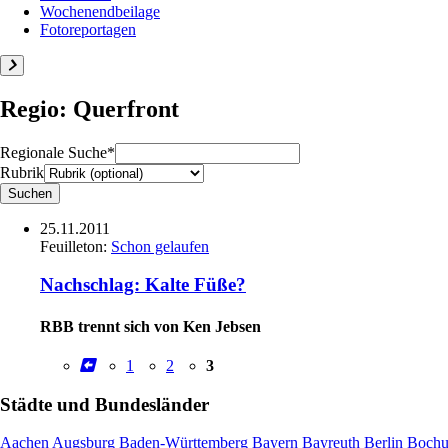
Wochenendbeilage
Fotoreportagen
Regio: Querfront
Regionale Suche*
Rubrik
25.11.2011
Feuilleton:
Schon gelaufen
Nachschlag: Kalte Füße?
RBB trennt sich von Ken Jebsen
1
2
3
Städte und Bundesländer
Aachen
Augsburg
Baden-Württemberg
Bayern
Bayreuth
Berlin
Boch