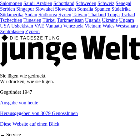
Salomonen
Saudi-Arabien
Schottland
Schweden
Schweiz
Senegal
Serbien
Singapur
Slowakei
Slowenien
Somalia
Spanien
Südafrika
Südamerika
Sudan
Südkorea
Syrien
Taiwan
Thailand
Tonga
Tschad
Tschechien
Tunesien
Türkei
Turkmenistan
Uganda
Ukraine
Ungarn
USA
Usbekistan
VAE
Vanuatu
Venezuela
Vietnam
Wales
Westsahara
Zentralasien
Zypern
Sie lügen wie gedruckt.
Wir drucken, wie sie lügen.
Gegründet 1947
Ausgabe von heute
Herausgegeben von 3079 GenossInnen
Diese Website auf einen Blick
→ Service