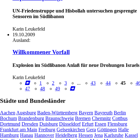
UN-Friedenstruppe und Hisbollah untersuchen gesprengte
Sensoren im Südlibanon
Karin Leukefeld
19.10.2009
Ausland:
Willkommener Vorfall
Explosion im Südlibanon Anlaß für neue Drohungen Israels
Karin Leukefeld
1
2
3
...
43
44
45
4
47
48
49
Städte und Bundesländer
Aachen
Augsburg
Baden-Württemberg
Bayern
Bayreuth
Berlin
Bochum
Brandenburg
Braunschweig
Bremen
Chemnitz
Cottbus
Dortmund
Dresden
Duisburg
Düsseldorf
Erfurt
Essen
Flensburg
Frankfurt am Main
Freiburg
Gelsenkirchen
Gera
Göttingen
Halle
Hamburg
Hanau
Hannover
Heidelberg
Hessen
Jena
Karlsruhe
Kassel