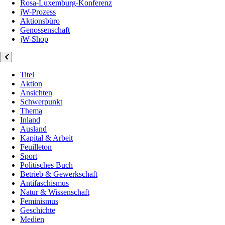
Rosa-Luxemburg-Konferenz
jW-Prozess
Aktionsbüro
Genossenschaft
jW-Shop
Titel
Aktion
Ansichten
Schwerpunkt
Thema
Inland
Ausland
Kapital & Arbeit
Feuilleton
Sport
Politisches Buch
Betrieb & Gewerkschaft
Antifaschismus
Natur & Wissenschaft
Feminismus
Geschichte
Medien