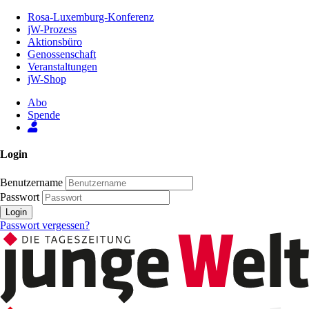
Zum
Rosa-Luxemburg-Konferenz
Inhalt
jW-Prozess
der
Aktionsbüro
Seite
Genossenschaft
Veranstaltungen
jW-Shop
Abo
Spende
Login
Benutzername
Passwort
Login
Passwort vergessen?