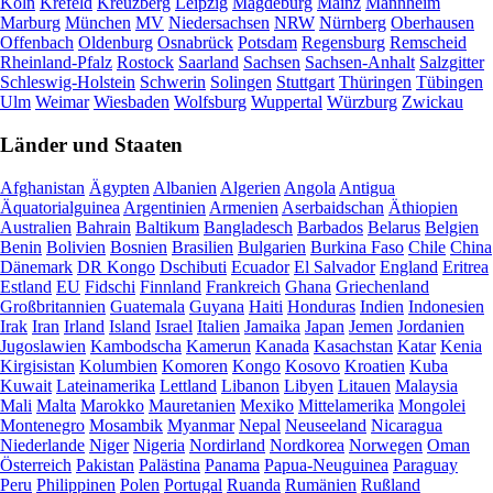
Köln
Krefeld
Kreuzberg
Leipzig
Magdeburg
Mainz
Mannheim
Marburg
München
MV
Niedersachsen
NRW
Nürnberg
Oberhausen
Offenbach
Oldenburg
Osnabrück
Potsdam
Regensburg
Remscheid
Rheinland-Pfalz
Rostock
Saarland
Sachsen
Sachsen-Anhalt
Salzgitter
Schleswig-Holstein
Schwerin
Solingen
Stuttgart
Thüringen
Tübingen
Ulm
Weimar
Wiesbaden
Wolfsburg
Wuppertal
Würzburg
Zwickau
Länder und Staaten
Afghanistan
Ägypten
Albanien
Algerien
Angola
Antigua
Äquatorialguinea
Argentinien
Armenien
Aserbaidschan
Äthiopien
Australien
Bahrain
Baltikum
Bangladesch
Barbados
Belarus
Belgien
Benin
Bolivien
Bosnien
Brasilien
Bulgarien
Burkina Faso
Chile
China
Dänemark
DR Kongo
Dschibuti
Ecuador
El Salvador
England
Eritrea
Estland
EU
Fidschi
Finnland
Frankreich
Ghana
Griechenland
Großbritannien
Guatemala
Guyana
Haiti
Honduras
Indien
Indonesien
Irak
Iran
Irland
Island
Israel
Italien
Jamaika
Japan
Jemen
Jordanien
Jugoslawien
Kambodscha
Kamerun
Kanada
Kasachstan
Katar
Kenia
Kirgisistan
Kolumbien
Komoren
Kongo
Kosovo
Kroatien
Kuba
Kuwait
Lateinamerika
Lettland
Libanon
Libyen
Litauen
Malaysia
Mali
Malta
Marokko
Mauretanien
Mexiko
Mittelamerika
Mongolei
Montenegro
Mosambik
Myanmar
Nepal
Neuseeland
Nicaragua
Niederlande
Niger
Nigeria
Nordirland
Nordkorea
Norwegen
Oman
Österreich
Pakistan
Palästina
Panama
Papua-Neuguinea
Paraguay
Peru
Philippinen
Polen
Portugal
Ruanda
Rumänien
Rußland