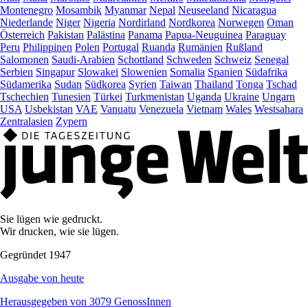
Montenegro
Mosambik
Myanmar
Nepal
Neuseeland
Nicaragua
Niederlande
Niger
Nigeria
Nordirland
Nordkorea
Norwegen
Oman
Österreich
Pakistan
Palästina
Panama
Papua-Neuguinea
Paraguay
Peru
Philippinen
Polen
Portugal
Ruanda
Rumänien
Rußland
Salomonen
Saudi-Arabien
Schottland
Schweden
Schweiz
Senegal
Serbien
Singapur
Slowakei
Slowenien
Somalia
Spanien
Südafrika
Südamerika
Sudan
Südkorea
Syrien
Taiwan
Thailand
Tonga
Tschad
Tschechien
Tunesien
Türkei
Turkmenistan
Uganda
Ukraine
Ungarn
USA
Usbekistan
VAE
Vanuatu
Venezuela
Vietnam
Wales
Westsahara
Zentralasien
Zypern
Sie lügen wie gedruckt.
Wir drucken, wie sie lügen.
Gegründet 1947
Ausgabe von heute
Herausgegeben von 3079 GenossInnen