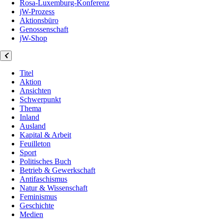
Rosa-Luxemburg-Konferenz
jW-Prozess
Aktionsbüro
Genossenschaft
jW-Shop
Titel
Aktion
Ansichten
Schwerpunkt
Thema
Inland
Ausland
Kapital & Arbeit
Feuilleton
Sport
Politisches Buch
Betrieb & Gewerkschaft
Antifaschismus
Natur & Wissenschaft
Feminismus
Geschichte
Medien