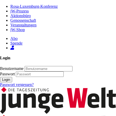
Zum
Rosa-Luxemburg-Konferenz
Inhalt
jW-Prozess
der
Aktionsbüro
Seite
Genossenschaft
Veranstaltungen
jW-Shop
Abo
Spende
Login
Benutzername
Passwort
Login
Passwort vergessen?