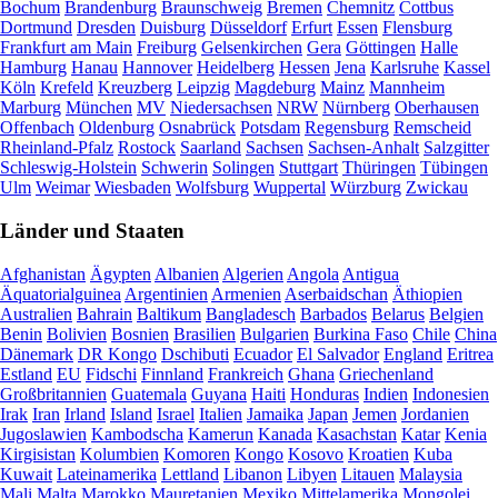
Bochum
Brandenburg
Braunschweig
Bremen
Chemnitz
Cottbus
Dortmund
Dresden
Duisburg
Düsseldorf
Erfurt
Essen
Flensburg
Frankfurt am Main
Freiburg
Gelsenkirchen
Gera
Göttingen
Halle
Hamburg
Hanau
Hannover
Heidelberg
Hessen
Jena
Karlsruhe
Kassel
Köln
Krefeld
Kreuzberg
Leipzig
Magdeburg
Mainz
Mannheim
Marburg
München
MV
Niedersachsen
NRW
Nürnberg
Oberhausen
Offenbach
Oldenburg
Osnabrück
Potsdam
Regensburg
Remscheid
Rheinland-Pfalz
Rostock
Saarland
Sachsen
Sachsen-Anhalt
Salzgitter
Schleswig-Holstein
Schwerin
Solingen
Stuttgart
Thüringen
Tübingen
Ulm
Weimar
Wiesbaden
Wolfsburg
Wuppertal
Würzburg
Zwickau
Länder und Staaten
Afghanistan
Ägypten
Albanien
Algerien
Angola
Antigua
Äquatorialguinea
Argentinien
Armenien
Aserbaidschan
Äthiopien
Australien
Bahrain
Baltikum
Bangladesch
Barbados
Belarus
Belgien
Benin
Bolivien
Bosnien
Brasilien
Bulgarien
Burkina Faso
Chile
China
Dänemark
DR Kongo
Dschibuti
Ecuador
El Salvador
England
Eritrea
Estland
EU
Fidschi
Finnland
Frankreich
Ghana
Griechenland
Großbritannien
Guatemala
Guyana
Haiti
Honduras
Indien
Indonesien
Irak
Iran
Irland
Island
Israel
Italien
Jamaika
Japan
Jemen
Jordanien
Jugoslawien
Kambodscha
Kamerun
Kanada
Kasachstan
Katar
Kenia
Kirgisistan
Kolumbien
Komoren
Kongo
Kosovo
Kroatien
Kuba
Kuwait
Lateinamerika
Lettland
Libanon
Libyen
Litauen
Malaysia
Mali
Malta
Marokko
Mauretanien
Mexiko
Mittelamerika
Mongolei