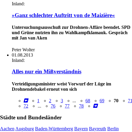
Inland:
»Ganz schlechter Auftritt von de Maizière«
Untersuchungsausschuß zur Drohnen-Affäre beendet. SPD
und Grüne nutzten ihn zu Wahlkampfklamauk. Gespräch
mit Jan van Aken
Peter Wolter
01.08.2013
Inland:
Alles nur ein Mißverständnis
Verteidigungsminister weist Vorwurf der Lüge im
Drohnendebakel erneut von sich
1
2
3
...
68
69
70
7
72
...
76
77
78
Städte und Bundesländer
Aachen
Augsburg
Baden-Württemberg
Bayern
Bayreuth
Berlin