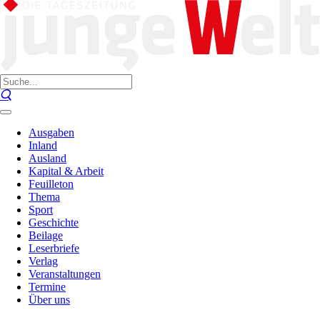
Ausgaben
Inland
Ausland
Kapital & Arbeit
Feuilleton
Thema
Sport
Geschichte
Beilage
Leserbriefe
Verlag
Veranstaltungen
Termine
Über uns