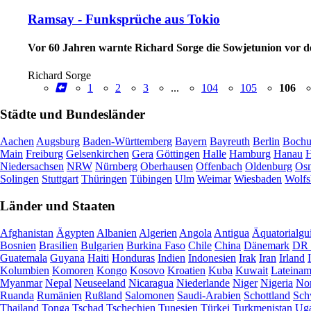
Ramsay - Funksprüche aus Tokio
Vor 60 Jahren warnte Richard Sorge die Sowjetunion vor d
Richard Sorge
1
2
3
...
104
105
106
Städte und Bundesländer
Aachen
Augsburg
Baden-Württemberg
Bayern
Bayreuth
Berlin
Boch
Main
Freiburg
Gelsenkirchen
Gera
Göttingen
Halle
Hamburg
Hanau
H
Niedersachsen
NRW
Nürnberg
Oberhausen
Offenbach
Oldenburg
Osn
Solingen
Stuttgart
Thüringen
Tübingen
Ulm
Weimar
Wiesbaden
Wolfs
Länder und Staaten
Afghanistan
Ägypten
Albanien
Algerien
Angola
Antigua
Äquatorialgu
Bosnien
Brasilien
Bulgarien
Burkina Faso
Chile
China
Dänemark
DR 
Guatemala
Guyana
Haiti
Honduras
Indien
Indonesien
Irak
Iran
Irland
Kolumbien
Komoren
Kongo
Kosovo
Kroatien
Kuba
Kuwait
Lateinam
Myanmar
Nepal
Neuseeland
Nicaragua
Niederlande
Niger
Nigeria
Nor
Ruanda
Rumänien
Rußland
Salomonen
Saudi-Arabien
Schottland
Sch
Thailand
Tonga
Tschad
Tschechien
Tunesien
Türkei
Turkmenistan
Ug