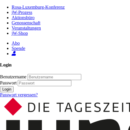
Zum
Rosa-Luxemburg-Konferenz
Inhalt
jW-Prozess
der
Aktionsbüro
Seite
Genossenschaft
Veranstaltungen
jW-Shop
Abo
Spende
Login
Benutzername
Passwort
Login
Passwort vergessen?