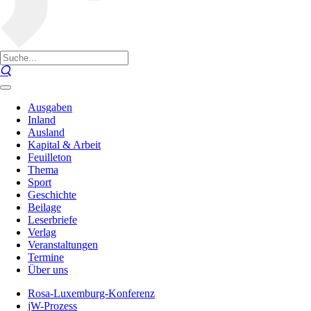
Ausgaben
Inland
Ausland
Kapital & Arbeit
Feuilleton
Thema
Sport
Geschichte
Beilage
Leserbriefe
Verlag
Veranstaltungen
Termine
Über uns
Rosa-Luxemburg-Konferenz
jW-Prozess