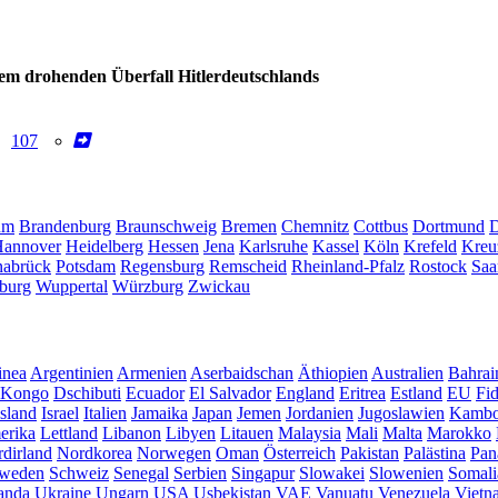
em drohenden Überfall Hitlerdeutschlands
107
um
Brandenburg
Braunschweig
Bremen
Chemnitz
Cottbus
Dortmund
D
annover
Heidelberg
Hessen
Jena
Karlsruhe
Kassel
Köln
Krefeld
Kreu
abrück
Potsdam
Regensburg
Remscheid
Rheinland-Pfalz
Rostock
Saa
burg
Wuppertal
Würzburg
Zwickau
inea
Argentinien
Armenien
Aserbaidschan
Äthiopien
Australien
Bahrai
Kongo
Dschibuti
Ecuador
El Salvador
England
Eritrea
Estland
EU
Fid
Island
Israel
Italien
Jamaika
Japan
Jemen
Jordanien
Jugoslawien
Kambo
erika
Lettland
Libanon
Libyen
Litauen
Malaysia
Mali
Malta
Marokko
dirland
Nordkorea
Norwegen
Oman
Österreich
Pakistan
Palästina
Pan
weden
Schweiz
Senegal
Serbien
Singapur
Slowakei
Slowenien
Somali
anda
Ukraine
Ungarn
USA
Usbekistan
VAE
Vanuatu
Venezuela
Vietn