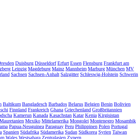
resden
Duisburg
Düsseldorf
Erfurt
Essen
Flensburg
Frankfurt am
zberg
Leipzig
Magdeburg
Mainz
Mannheim
Marburg
München
MV
rland
Sachsen
Sachsen-Anhalt
Salzgitter
Schleswig-Holstein
Schwerin
n
Baltikum
Bangladesch
Barbados
Belarus
Belgien
Benin
Bolivien
schi
Finnland
Frankreich
Ghana
Griechenland
Großbritannien
dscha
Kamerun
Kanada
Kasachstan
Katar
Kenia
Kirgisistan
Mauretanien
Mexiko
Mittelamerika
Mongolei
Montenegro
Mosambik
ama
Papua-Neuguinea
Paraguay
Peru
Philippinen
Polen
Portugal
a
Spanien
Südafrika
Südamerika
Sudan
Südkorea
Syrien
Taiwan
am
Wales
Westsahara
Zentralasien
Zypern