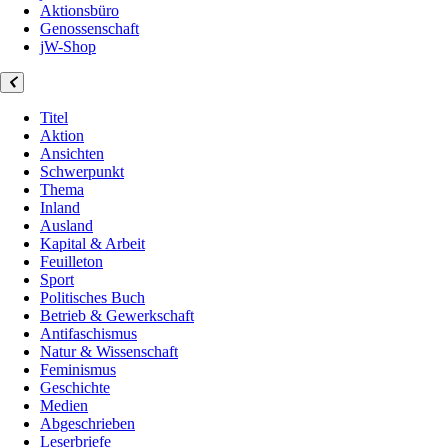
Aktionsbüro
Genossenschaft
jW-Shop
Titel
Aktion
Ansichten
Schwerpunkt
Thema
Inland
Ausland
Kapital & Arbeit
Feuilleton
Sport
Politisches Buch
Betrieb & Gewerkschaft
Antifaschismus
Natur & Wissenschaft
Feminismus
Geschichte
Medien
Abgeschrieben
Leserbriefe