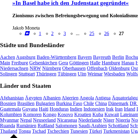
»In Basel habe ich den Judenstaat gegründet«
Zionismus zwischen Befreiungsbewegung und Kolonialismu
Jakob Moneta
1
2
3
...
25
26
27
Städte und Bundesländer
Aachen
Augsburg
Baden-Württemberg
Bayern
Bayreuth
Berlin
Boch
Main
Freiburg
Gelsenkirchen
Gera
Göttingen
Halle
Hamburg
Hanau
H
Niedersachsen
NRW
Nürnberg
Oberhausen
Offenbach
Oldenburg
Osn
Solingen
Stuttgart
Thüringen
Tübingen
Ulm
Weimar
Wiesbaden
Wolfs
Länder und Staaten
Afghanistan
Ägypten
Albanien
Algerien
Angola
Antigua
Äquatorialgu
Bosnien
Brasilien
Bulgarien
Burkina Faso
Chile
China
Dänemark
DR 
Guatemala
Guyana
Haiti
Honduras
Indien
Indonesien
Irak
Iran
Irland
Kolumbien
Komoren
Kongo
Kosovo
Kroatien
Kuba
Kuwait
Lateinam
Myanmar
Nepal
Neuseeland
Nicaragua
Niederlande
Niger
Nigeria
Nor
Ruanda
Rumänien
Rußland
Salomonen
Saudi-Arabien
Schottland
Sch
Thailand
Tonga
Tschad
Tschechien
Tunesien
Türkei
Turkmenistan
Ug