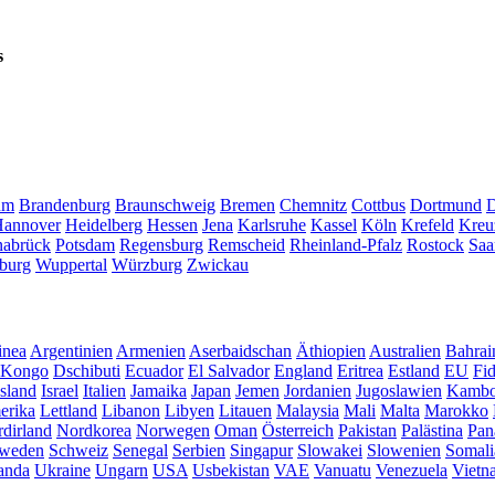
s
um
Brandenburg
Braunschweig
Bremen
Chemnitz
Cottbus
Dortmund
D
annover
Heidelberg
Hessen
Jena
Karlsruhe
Kassel
Köln
Krefeld
Kreu
abrück
Potsdam
Regensburg
Remscheid
Rheinland-Pfalz
Rostock
Saa
burg
Wuppertal
Würzburg
Zwickau
inea
Argentinien
Armenien
Aserbaidschan
Äthiopien
Australien
Bahrai
Kongo
Dschibuti
Ecuador
El Salvador
England
Eritrea
Estland
EU
Fid
Island
Israel
Italien
Jamaika
Japan
Jemen
Jordanien
Jugoslawien
Kambo
erika
Lettland
Libanon
Libyen
Litauen
Malaysia
Mali
Malta
Marokko
dirland
Nordkorea
Norwegen
Oman
Österreich
Pakistan
Palästina
Pan
weden
Schweiz
Senegal
Serbien
Singapur
Slowakei
Slowenien
Somali
anda
Ukraine
Ungarn
USA
Usbekistan
VAE
Vanuatu
Venezuela
Vietn