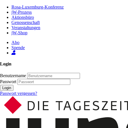
Zum
Rosa-Luxemburg-Konferenz
Inhalt
jW-Prozess
der
Aktionsbüro
Seite
Genossenschaft
Veranstaltungen
jW-Shop
Abo
Spende
Login
Benutzername
Passwort
Login
Passwort vergessen?