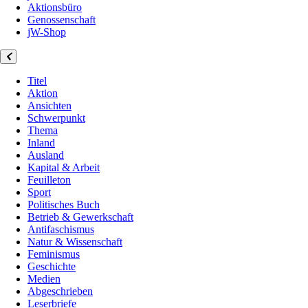
Aktionsbüro
Genossenschaft
jW-Shop
Titel
Aktion
Ansichten
Schwerpunkt
Thema
Inland
Ausland
Kapital & Arbeit
Feuilleton
Sport
Politisches Buch
Betrieb & Gewerkschaft
Antifaschismus
Natur & Wissenschaft
Feminismus
Geschichte
Medien
Abgeschrieben
Leserbriefe