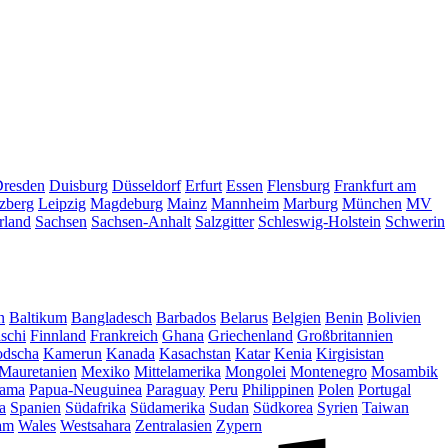
resden
Duisburg
Düsseldorf
Erfurt
Essen
Flensburg
Frankfurt am
zberg
Leipzig
Magdeburg
Mainz
Mannheim
Marburg
München
MV
rland
Sachsen
Sachsen-Anhalt
Salzgitter
Schleswig-Holstein
Schwerin
n
Baltikum
Bangladesch
Barbados
Belarus
Belgien
Benin
Bolivien
schi
Finnland
Frankreich
Ghana
Griechenland
Großbritannien
dscha
Kamerun
Kanada
Kasachstan
Katar
Kenia
Kirgisistan
Mauretanien
Mexiko
Mittelamerika
Mongolei
Montenegro
Mosambik
ama
Papua-Neuguinea
Paraguay
Peru
Philippinen
Polen
Portugal
a
Spanien
Südafrika
Südamerika
Sudan
Südkorea
Syrien
Taiwan
am
Wales
Westsahara
Zentralasien
Zypern