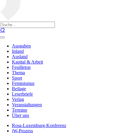
Ausgaben
Inland
Ausland
Kapital & Arbeit
Feuilleton
Thema
Sport
Feminismus
Beilage
Leserbriefe
Verlag
Veranstaltungen
Termine
Über uns
Rosa-Luxemburg-Konferenz
jW-Prozess