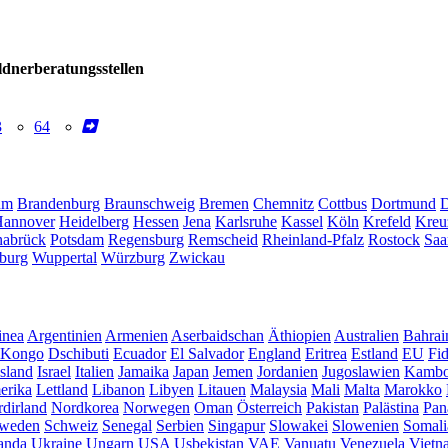
dnerberatungsstellen
3
64
um
Brandenburg
Braunschweig
Bremen
Chemnitz
Cottbus
Dortmund
D
annover
Heidelberg
Hessen
Jena
Karlsruhe
Kassel
Köln
Krefeld
Kreu
abrück
Potsdam
Regensburg
Remscheid
Rheinland-Pfalz
Rostock
Saa
burg
Wuppertal
Würzburg
Zwickau
inea
Argentinien
Armenien
Aserbaidschan
Äthiopien
Australien
Bahrai
Kongo
Dschibuti
Ecuador
El Salvador
England
Eritrea
Estland
EU
Fid
Island
Israel
Italien
Jamaika
Japan
Jemen
Jordanien
Jugoslawien
Kambo
erika
Lettland
Libanon
Libyen
Litauen
Malaysia
Mali
Malta
Marokko
dirland
Nordkorea
Norwegen
Oman
Österreich
Pakistan
Palästina
Pan
weden
Schweiz
Senegal
Serbien
Singapur
Slowakei
Slowenien
Somali
anda
Ukraine
Ungarn
USA
Usbekistan
VAE
Vanuatu
Venezuela
Vietn