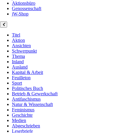
Aktionsbüro
Genossenschaft
jW-Shop
Titel
Aktion
Ansichten
Schwerpunkt
Thema
Inland
Ausland
Kapital & Arbeit
Feuilleton
Sport
Politisches Buch
Betrieb & Gewerkschaft
Antifaschismus
Natur & Wissenschaft
Feminismus
Geschichte
Medien
Abgeschrieben
Leserbriefe