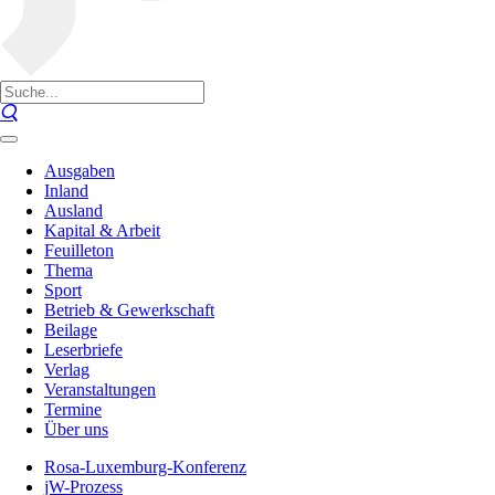
Ausgaben
Inland
Ausland
Kapital & Arbeit
Feuilleton
Thema
Sport
Betrieb & Gewerkschaft
Beilage
Leserbriefe
Verlag
Veranstaltungen
Termine
Über uns
Rosa-Luxemburg-Konferenz
jW-Prozess