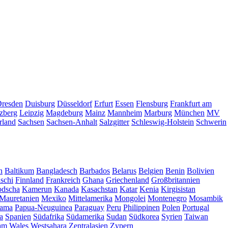
resden
Duisburg
Düsseldorf
Erfurt
Essen
Flensburg
Frankfurt am
zberg
Leipzig
Magdeburg
Mainz
Mannheim
Marburg
München
MV
rland
Sachsen
Sachsen-Anhalt
Salzgitter
Schleswig-Holstein
Schwerin
n
Baltikum
Bangladesch
Barbados
Belarus
Belgien
Benin
Bolivien
schi
Finnland
Frankreich
Ghana
Griechenland
Großbritannien
dscha
Kamerun
Kanada
Kasachstan
Katar
Kenia
Kirgisistan
Mauretanien
Mexiko
Mittelamerika
Mongolei
Montenegro
Mosambik
ama
Papua-Neuguinea
Paraguay
Peru
Philippinen
Polen
Portugal
a
Spanien
Südafrika
Südamerika
Sudan
Südkorea
Syrien
Taiwan
am
Wales
Westsahara
Zentralasien
Zypern