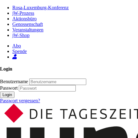
Zum
Rosa-Luxemburg-Konferenz
Inhalt
jW-Prozess
der
Aktionsbüro
Seite
Genossenschaft
Veranstaltungen
jW-Shop
Abo
Spende
Login
Benutzername
Passwort
Login
Passwort vergessen?