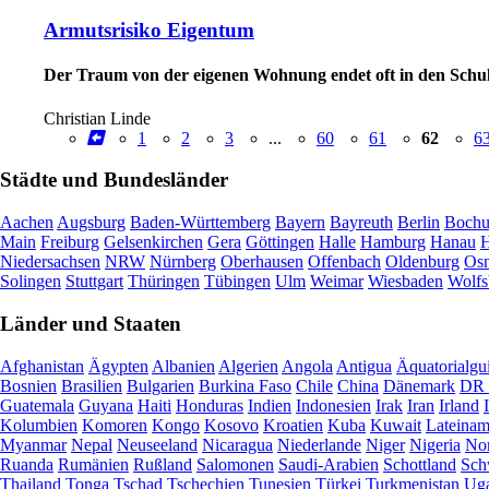
Armutsrisiko Eigentum
Der Traum von der eigenen Wohnung endet oft in den Schul
Christian Linde
1
2
3
...
60
61
62
6
Städte und Bundesländer
Aachen
Augsburg
Baden-Württemberg
Bayern
Bayreuth
Berlin
Boch
Main
Freiburg
Gelsenkirchen
Gera
Göttingen
Halle
Hamburg
Hanau
H
Niedersachsen
NRW
Nürnberg
Oberhausen
Offenbach
Oldenburg
Osn
Solingen
Stuttgart
Thüringen
Tübingen
Ulm
Weimar
Wiesbaden
Wolfs
Länder und Staaten
Afghanistan
Ägypten
Albanien
Algerien
Angola
Antigua
Äquatorialgu
Bosnien
Brasilien
Bulgarien
Burkina Faso
Chile
China
Dänemark
DR 
Guatemala
Guyana
Haiti
Honduras
Indien
Indonesien
Irak
Iran
Irland
Kolumbien
Komoren
Kongo
Kosovo
Kroatien
Kuba
Kuwait
Lateinam
Myanmar
Nepal
Neuseeland
Nicaragua
Niederlande
Niger
Nigeria
Nor
Ruanda
Rumänien
Rußland
Salomonen
Saudi-Arabien
Schottland
Sch
Thailand
Tonga
Tschad
Tschechien
Tunesien
Türkei
Turkmenistan
Ug