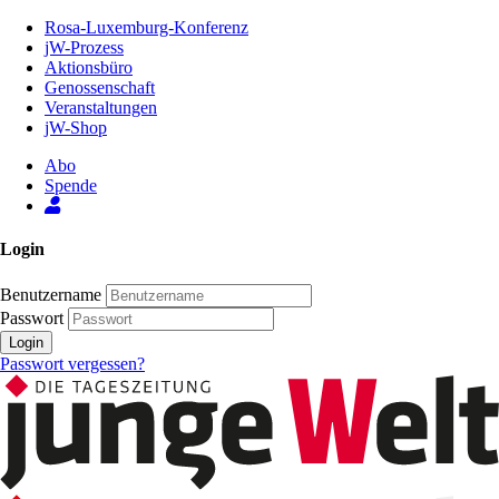
Zum
Rosa-Luxemburg-Konferenz
Inhalt
jW-Prozess
der
Aktionsbüro
Seite
Genossenschaft
Veranstaltungen
jW-Shop
Abo
Spende
Login
Benutzername
Passwort
Login
Passwort vergessen?