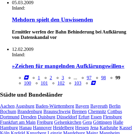
05.03.2009
Inland:
Mehdorn spielt den Unwissenden
Ermittler werfen der Bahn Behinderung bei Aufklärung
von Datenskandal vor
12.02.2009
Inland:
»Zeichen für mangelnden Aufklärungswillen«
1
2
3
...
97
98
99
100
101
102
103
Städte und Bundesländer
Aachen
Augsburg
Baden-Württemberg
Bayern
Bayreuth
Berlin
Bochum
Brandenburg
Braunschweig
Bremen
Chemnitz
Cottbus
Dortmund
Dresden
Duisburg
Düsseldorf
Erfurt
Essen
Flensburg
Frankfurt am Main
Freiburg
Gelsenkirchen
Gera
Göttingen
Halle
Hamburg
Hanau
Hannover
Heidelberg
Hessen
Jena
Karlsruhe
Kassel
Köln
Krefeld
Kreuzberg
Leipzig
Magdeburg
Mainz
Mannheim