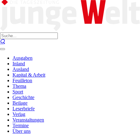
Ausgaben
Inland
Ausland
Kapital & Arbeit
Feuilleton
Thema
Sport
Geschichte
Beilage
Leserbriefe
Verlag
Veranstaltungen
Termine
Über uns