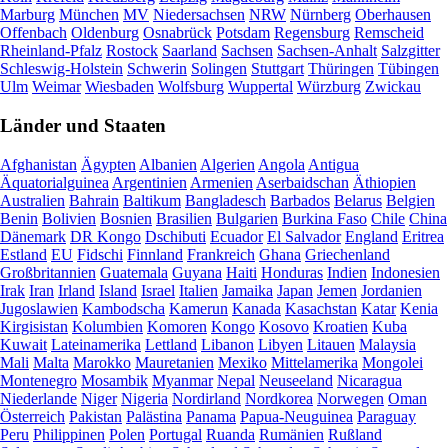
Marburg
München
MV
Niedersachsen
NRW
Nürnberg
Oberhausen
Offenbach
Oldenburg
Osnabrück
Potsdam
Regensburg
Remscheid
Rheinland-Pfalz
Rostock
Saarland
Sachsen
Sachsen-Anhalt
Salzgitter
Schleswig-Holstein
Schwerin
Solingen
Stuttgart
Thüringen
Tübingen
Ulm
Weimar
Wiesbaden
Wolfsburg
Wuppertal
Würzburg
Zwickau
Länder und Staaten
Afghanistan
Ägypten
Albanien
Algerien
Angola
Antigua
Äquatorialguinea
Argentinien
Armenien
Aserbaidschan
Äthiopien
Australien
Bahrain
Baltikum
Bangladesch
Barbados
Belarus
Belgien
Benin
Bolivien
Bosnien
Brasilien
Bulgarien
Burkina Faso
Chile
China
Dänemark
DR Kongo
Dschibuti
Ecuador
El Salvador
England
Eritrea
Estland
EU
Fidschi
Finnland
Frankreich
Ghana
Griechenland
Großbritannien
Guatemala
Guyana
Haiti
Honduras
Indien
Indonesien
Irak
Iran
Irland
Island
Israel
Italien
Jamaika
Japan
Jemen
Jordanien
Jugoslawien
Kambodscha
Kamerun
Kanada
Kasachstan
Katar
Kenia
Kirgisistan
Kolumbien
Komoren
Kongo
Kosovo
Kroatien
Kuba
Kuwait
Lateinamerika
Lettland
Libanon
Libyen
Litauen
Malaysia
Mali
Malta
Marokko
Mauretanien
Mexiko
Mittelamerika
Mongolei
Montenegro
Mosambik
Myanmar
Nepal
Neuseeland
Nicaragua
Niederlande
Niger
Nigeria
Nordirland
Nordkorea
Norwegen
Oman
Österreich
Pakistan
Palästina
Panama
Papua-Neuguinea
Paraguay
Peru
Philippinen
Polen
Portugal
Ruanda
Rumänien
Rußland