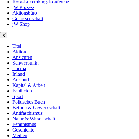
Rosa-Luxemburg-Konferenz
jW-Prozess
Aktionsbüro
Genossenschaft
jW-Shop
Titel
Aktion
Ansichten
Schwerpunkt
Thema
Inland
Ausland
Kapital & Arbeit
Feuilleton
Sport
Politisches Buch
Betrieb & Gewerkschaft
Antifaschismus
Natur & Wissenschaft
Feminismus
Geschichte
Medien