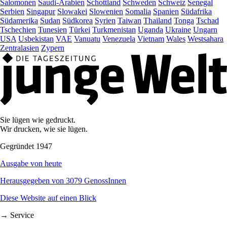
Salomonen
Saudi-Arabien
Schottland
Schweden
Schweiz
Senegal
Serbien
Singapur
Slowakei
Slowenien
Somalia
Spanien
Südafrika
Südamerika
Sudan
Südkorea
Syrien
Taiwan
Thailand
Tonga
Tschad
Tschechien
Tunesien
Türkei
Turkmenistan
Uganda
Ukraine
Ungarn
USA
Usbekistan
VAE
Vanuatu
Venezuela
Vietnam
Wales
Westsahara
Zentralasien
Zypern
Sie lügen wie gedruckt.
Wir drucken, wie sie lügen.
Gegründet 1947
Ausgabe von heute
Herausgegeben von 3079 GenossInnen
Diese Website auf einen Blick
→ Service