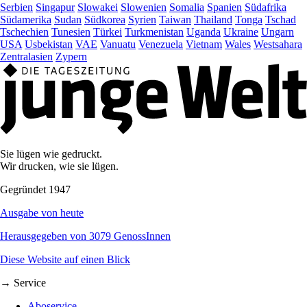
Serbien
Singapur
Slowakei
Slowenien
Somalia
Spanien
Südafrika
Südamerika
Sudan
Südkorea
Syrien
Taiwan
Thailand
Tonga
Tschad
Tschechien
Tunesien
Türkei
Turkmenistan
Uganda
Ukraine
Ungarn
USA
Usbekistan
VAE
Vanuatu
Venezuela
Vietnam
Wales
Westsahara
Zentralasien
Zypern
Sie lügen wie gedruckt.
Wir drucken, wie sie lügen.
Gegründet 1947
Ausgabe von heute
Herausgegeben von 3079 GenossInnen
Diese Website auf einen Blick
→ Service
Aboservice