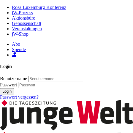
Zum
Rosa-Luxemburg-Konferenz
Inhalt
jW-Prozess
der
Aktionsbüro
Seite
Genossenschaft
Veranstaltungen
jW-Shop
Abo
Spende
Login
Benutzername
Passwort
Login
Passwort vergessen?