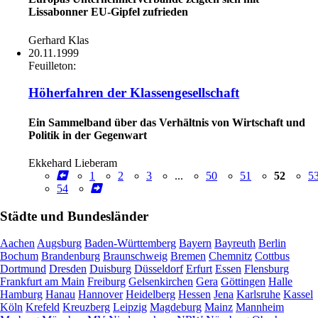
Lissabonner EU-Gipfel zufrieden
Gerhard Klas
20.11.1999
Feuilleton:
Höherfahren der Klassengesellschaft
Ein Sammelband über das Verhältnis von Wirtschaft und
Politik in der Gegenwart
Ekkehard Lieberam
1
2
3
...
50
51
52
5
54
Städte und Bundesländer
Aachen
Augsburg
Baden-Württemberg
Bayern
Bayreuth
Berlin
Bochum
Brandenburg
Braunschweig
Bremen
Chemnitz
Cottbus
Dortmund
Dresden
Duisburg
Düsseldorf
Erfurt
Essen
Flensburg
Frankfurt am Main
Freiburg
Gelsenkirchen
Gera
Göttingen
Halle
Hamburg
Hanau
Hannover
Heidelberg
Hessen
Jena
Karlsruhe
Kassel
Köln
Krefeld
Kreuzberg
Leipzig
Magdeburg
Mainz
Mannheim