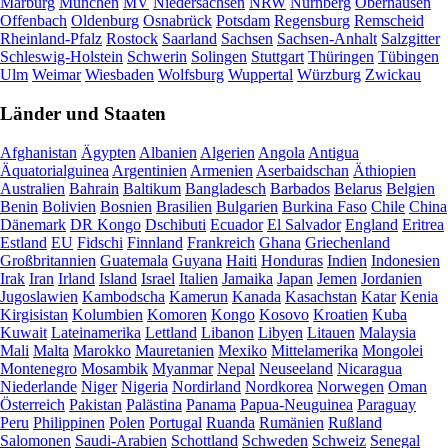
Marburg
München
MV
Niedersachsen
NRW
Nürnberg
Oberhausen
Offenbach
Oldenburg
Osnabrück
Potsdam
Regensburg
Remscheid
Rheinland-Pfalz
Rostock
Saarland
Sachsen
Sachsen-Anhalt
Salzgitter
Schleswig-Holstein
Schwerin
Solingen
Stuttgart
Thüringen
Tübingen
Ulm
Weimar
Wiesbaden
Wolfsburg
Wuppertal
Würzburg
Zwickau
Länder und Staaten
Afghanistan
Ägypten
Albanien
Algerien
Angola
Antigua
Äquatorialguinea
Argentinien
Armenien
Aserbaidschan
Äthiopien
Australien
Bahrain
Baltikum
Bangladesch
Barbados
Belarus
Belgien
Benin
Bolivien
Bosnien
Brasilien
Bulgarien
Burkina Faso
Chile
China
Dänemark
DR Kongo
Dschibuti
Ecuador
El Salvador
England
Eritrea
Estland
EU
Fidschi
Finnland
Frankreich
Ghana
Griechenland
Großbritannien
Guatemala
Guyana
Haiti
Honduras
Indien
Indonesien
Irak
Iran
Irland
Island
Israel
Italien
Jamaika
Japan
Jemen
Jordanien
Jugoslawien
Kambodscha
Kamerun
Kanada
Kasachstan
Katar
Kenia
Kirgisistan
Kolumbien
Komoren
Kongo
Kosovo
Kroatien
Kuba
Kuwait
Lateinamerika
Lettland
Libanon
Libyen
Litauen
Malaysia
Mali
Malta
Marokko
Mauretanien
Mexiko
Mittelamerika
Mongolei
Montenegro
Mosambik
Myanmar
Nepal
Neuseeland
Nicaragua
Niederlande
Niger
Nigeria
Nordirland
Nordkorea
Norwegen
Oman
Österreich
Pakistan
Palästina
Panama
Papua-Neuguinea
Paraguay
Peru
Philippinen
Polen
Portugal
Ruanda
Rumänien
Rußland
Salomonen
Saudi-Arabien
Schottland
Schweden
Schweiz
Senegal