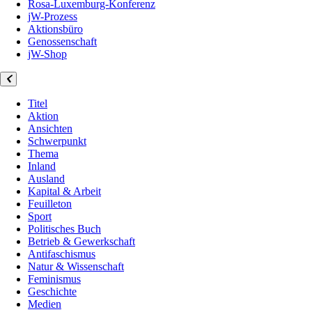
Rosa-Luxemburg-Konferenz
jW-Prozess
Aktionsbüro
Genossenschaft
jW-Shop
Titel
Aktion
Ansichten
Schwerpunkt
Thema
Inland
Ausland
Kapital & Arbeit
Feuilleton
Sport
Politisches Buch
Betrieb & Gewerkschaft
Antifaschismus
Natur & Wissenschaft
Feminismus
Geschichte
Medien