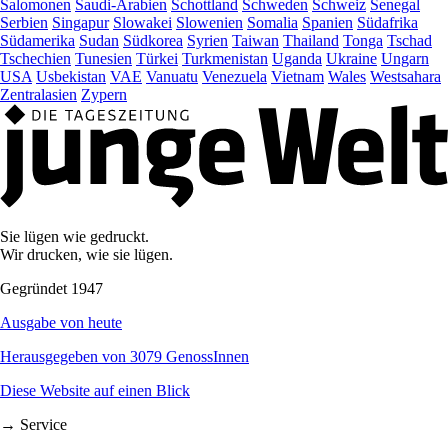
Salomonen
Saudi-Arabien
Schottland
Schweden
Schweiz
Senegal
Serbien
Singapur
Slowakei
Slowenien
Somalia
Spanien
Südafrika
Südamerika
Sudan
Südkorea
Syrien
Taiwan
Thailand
Tonga
Tschad
Tschechien
Tunesien
Türkei
Turkmenistan
Uganda
Ukraine
Ungarn
USA
Usbekistan
VAE
Vanuatu
Venezuela
Vietnam
Wales
Westsahara
Zentralasien
Zypern
Sie lügen wie gedruckt.
Wir drucken, wie sie lügen.
Gegründet 1947
Ausgabe von heute
Herausgegeben von 3079 GenossInnen
Diese Website auf einen Blick
→ Service