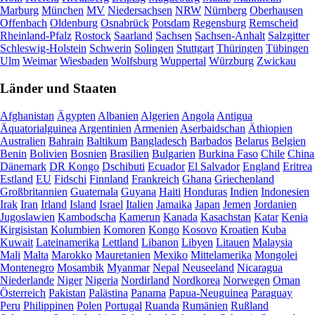
Marburg
München
MV
Niedersachsen
NRW
Nürnberg
Oberhausen
Offenbach
Oldenburg
Osnabrück
Potsdam
Regensburg
Remscheid
Rheinland-Pfalz
Rostock
Saarland
Sachsen
Sachsen-Anhalt
Salzgitter
Schleswig-Holstein
Schwerin
Solingen
Stuttgart
Thüringen
Tübingen
Ulm
Weimar
Wiesbaden
Wolfsburg
Wuppertal
Würzburg
Zwickau
Länder und Staaten
Afghanistan
Ägypten
Albanien
Algerien
Angola
Antigua
Äquatorialguinea
Argentinien
Armenien
Aserbaidschan
Äthiopien
Australien
Bahrain
Baltikum
Bangladesch
Barbados
Belarus
Belgien
Benin
Bolivien
Bosnien
Brasilien
Bulgarien
Burkina Faso
Chile
China
Dänemark
DR Kongo
Dschibuti
Ecuador
El Salvador
England
Eritrea
Estland
EU
Fidschi
Finnland
Frankreich
Ghana
Griechenland
Großbritannien
Guatemala
Guyana
Haiti
Honduras
Indien
Indonesien
Irak
Iran
Irland
Island
Israel
Italien
Jamaika
Japan
Jemen
Jordanien
Jugoslawien
Kambodscha
Kamerun
Kanada
Kasachstan
Katar
Kenia
Kirgisistan
Kolumbien
Komoren
Kongo
Kosovo
Kroatien
Kuba
Kuwait
Lateinamerika
Lettland
Libanon
Libyen
Litauen
Malaysia
Mali
Malta
Marokko
Mauretanien
Mexiko
Mittelamerika
Mongolei
Montenegro
Mosambik
Myanmar
Nepal
Neuseeland
Nicaragua
Niederlande
Niger
Nigeria
Nordirland
Nordkorea
Norwegen
Oman
Österreich
Pakistan
Palästina
Panama
Papua-Neuguinea
Paraguay
Peru
Philippinen
Polen
Portugal
Ruanda
Rumänien
Rußland