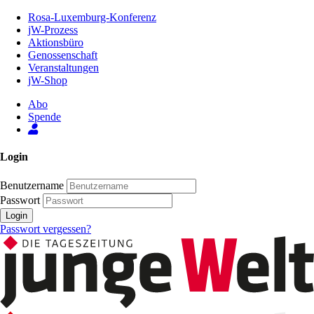
Zum
Rosa-Luxemburg-Konferenz
Inhalt
jW-Prozess
der
Aktionsbüro
Seite
Genossenschaft
Veranstaltungen
jW-Shop
Abo
Spende
Login
Benutzername
Passwort
Login
Passwort vergessen?