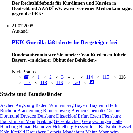
Der Rechtshilfefonds für Kurdinnen und Kurden in
Deutschland AZADÎ e.V. warnt vor einer Medienkampagne
gegen die PKK:
21.07.2008
Ausland:
PKK-Guerilla läßt deutsche Bergsteiger frei
Bundesaußenminister Steinmeier: Von Kurden entführte
Bayern »in sicherer Obhut der Behörden«
Nick Brauns
1
2
3
...
114
115
116
117
118
119
120
Städte und Bundesländer
Aachen
Augsburg
Baden-Württemberg
Bayern
Bayreuth
Berlin
Bochum
Brandenburg
Braunschweig
Bremen
Chemnitz
Cottbus
Dortmund
Dresden
Duisburg
Düsseldorf
Erfurt
Essen
Flensburg
Frankfurt am Main
Freiburg
Gelsenkirchen
Gera
Göttingen
Halle
Hamburg
Hanau
Hannover
Heidelberg
Hessen
Jena
Karlsruhe
Kassel
Köln
Krefeld
Kreuzberg
Leipzig
Magdeburg
Mainz
Mannheim