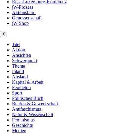
Rosa-Luxemburg-Konferenz
jW-Prozess
Aktionsbüro
Genossenschaft
jW-Shop
Titel
Aktion
Ansichten
Schwerpunkt
Thema
Inland
Ausland
Kapital & Arbeit
Feuilleton
Sport
Politisches Buch
Betrieb & Gewerkschaft
Antifaschismus
Natur & Wissenschaft
Feminismus
Geschichte
Medien