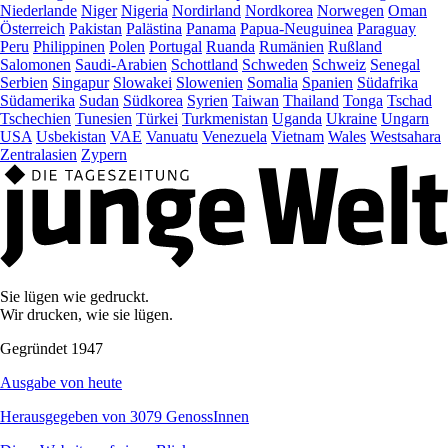
Niederlande
Niger
Nigeria
Nordirland
Nordkorea
Norwegen
Oman
Österreich
Pakistan
Palästina
Panama
Papua-Neuguinea
Paraguay
Peru
Philippinen
Polen
Portugal
Ruanda
Rumänien
Rußland
Salomonen
Saudi-Arabien
Schottland
Schweden
Schweiz
Senegal
Serbien
Singapur
Slowakei
Slowenien
Somalia
Spanien
Südafrika
Südamerika
Sudan
Südkorea
Syrien
Taiwan
Thailand
Tonga
Tschad
Tschechien
Tunesien
Türkei
Turkmenistan
Uganda
Ukraine
Ungarn
USA
Usbekistan
VAE
Vanuatu
Venezuela
Vietnam
Wales
Westsahara
Zentralasien
Zypern
Sie lügen wie gedruckt.
Wir drucken, wie sie lügen.
Gegründet 1947
Ausgabe von heute
Herausgegeben von 3079 GenossInnen