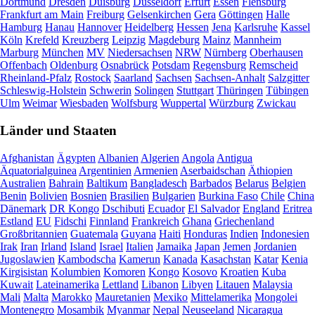
Dortmund
Dresden
Duisburg
Düsseldorf
Erfurt
Essen
Flensburg
Frankfurt am Main
Freiburg
Gelsenkirchen
Gera
Göttingen
Halle
Hamburg
Hanau
Hannover
Heidelberg
Hessen
Jena
Karlsruhe
Kassel
Köln
Krefeld
Kreuzberg
Leipzig
Magdeburg
Mainz
Mannheim
Marburg
München
MV
Niedersachsen
NRW
Nürnberg
Oberhausen
Offenbach
Oldenburg
Osnabrück
Potsdam
Regensburg
Remscheid
Rheinland-Pfalz
Rostock
Saarland
Sachsen
Sachsen-Anhalt
Salzgitter
Schleswig-Holstein
Schwerin
Solingen
Stuttgart
Thüringen
Tübingen
Ulm
Weimar
Wiesbaden
Wolfsburg
Wuppertal
Würzburg
Zwickau
Länder und Staaten
Afghanistan
Ägypten
Albanien
Algerien
Angola
Antigua
Äquatorialguinea
Argentinien
Armenien
Aserbaidschan
Äthiopien
Australien
Bahrain
Baltikum
Bangladesch
Barbados
Belarus
Belgien
Benin
Bolivien
Bosnien
Brasilien
Bulgarien
Burkina Faso
Chile
China
Dänemark
DR Kongo
Dschibuti
Ecuador
El Salvador
England
Eritrea
Estland
EU
Fidschi
Finnland
Frankreich
Ghana
Griechenland
Großbritannien
Guatemala
Guyana
Haiti
Honduras
Indien
Indonesien
Irak
Iran
Irland
Island
Israel
Italien
Jamaika
Japan
Jemen
Jordanien
Jugoslawien
Kambodscha
Kamerun
Kanada
Kasachstan
Katar
Kenia
Kirgisistan
Kolumbien
Komoren
Kongo
Kosovo
Kroatien
Kuba
Kuwait
Lateinamerika
Lettland
Libanon
Libyen
Litauen
Malaysia
Mali
Malta
Marokko
Mauretanien
Mexiko
Mittelamerika
Mongolei
Montenegro
Mosambik
Myanmar
Nepal
Neuseeland
Nicaragua