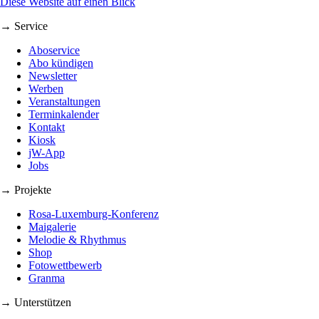
Diese Website auf einen Blick
→ Service
Aboservice
Abo kündigen
Newsletter
Werben
Veranstaltungen
Terminkalender
Kontakt
Kiosk
jW-App
Jobs
→ Projekte
Rosa-Luxemburg-Konferenz
Maigalerie
Melodie & Rhythmus
Shop
Fotowettbewerb
Granma
→ Unterstützen