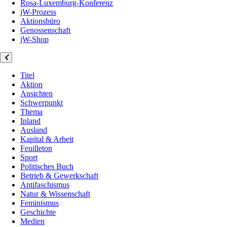
Rosa-Luxemburg-Konferenz
jW-Prozess
Aktionsbüro
Genossenschaft
jW-Shop
Titel
Aktion
Ansichten
Schwerpunkt
Thema
Inland
Ausland
Kapital & Arbeit
Feuilleton
Sport
Politisches Buch
Betrieb & Gewerkschaft
Antifaschismus
Natur & Wissenschaft
Feminismus
Geschichte
Medien