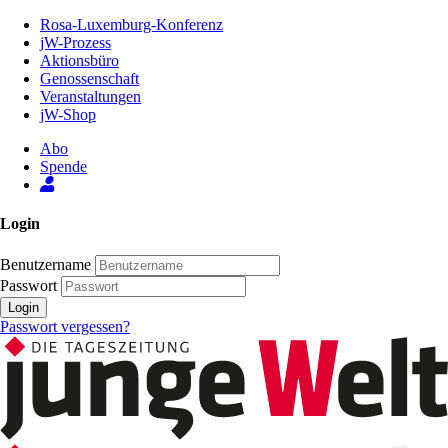
Zum
Rosa-Luxemburg-Konferenz
Inhalt
jW-Prozess
der
Aktionsbüro
Seite
Genossenschaft
Veranstaltungen
jW-Shop
Abo
Spende
Login
Benutzername
Passwort
Login
Passwort vergessen?