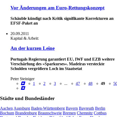
Vor Änderungen am Euro-Rettungskonzept
Schäuble kündigt nach Kritik signifikante Korrekturen an
EFSF-Paket an
20.09.2011
Kapital & Arbeit:
An der kurzen Leine
Portugals Regierung garantiert EU, IWF und EZB weitere
Verschärfung des »Sparkurses«. Madeiras versteckte
Schulden vergrößern Loch im Staatsetat
Peter Steiniger
1
2
3
...
47
48
49
5
Städte und Bundesländer
Aachen
Augsburg
Baden-Württemberg
Bayern
Bayreuth
Berlin
Bochum
Brandenburg
Braunschweig
Bremen
Chemnitz
Cottbus