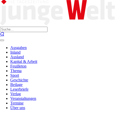
Ausgaben
Inland
Ausland
Kapital & Arbeit
Feuilleton
Thema
Sport
Geschichte
Beilage
Leserbriefe
Verlag
Veranstaltungen
Termine
Über uns