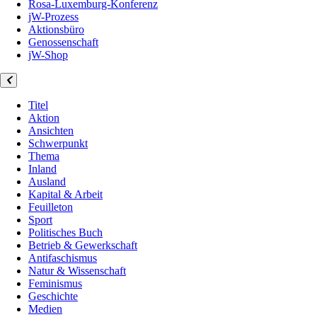
Rosa-Luxemburg-Konferenz
jW-Prozess
Aktionsbüro
Genossenschaft
jW-Shop
Titel
Aktion
Ansichten
Schwerpunkt
Thema
Inland
Ausland
Kapital & Arbeit
Feuilleton
Sport
Politisches Buch
Betrieb & Gewerkschaft
Antifaschismus
Natur & Wissenschaft
Feminismus
Geschichte
Medien