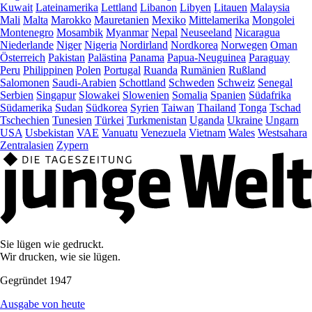
Kuwait
Lateinamerika
Lettland
Libanon
Libyen
Litauen
Malaysia
Mali
Malta
Marokko
Mauretanien
Mexiko
Mittelamerika
Mongolei
Montenegro
Mosambik
Myanmar
Nepal
Neuseeland
Nicaragua
Niederlande
Niger
Nigeria
Nordirland
Nordkorea
Norwegen
Oman
Österreich
Pakistan
Palästina
Panama
Papua-Neuguinea
Paraguay
Peru
Philippinen
Polen
Portugal
Ruanda
Rumänien
Rußland
Salomonen
Saudi-Arabien
Schottland
Schweden
Schweiz
Senegal
Serbien
Singapur
Slowakei
Slowenien
Somalia
Spanien
Südafrika
Südamerika
Sudan
Südkorea
Syrien
Taiwan
Thailand
Tonga
Tschad
Tschechien
Tunesien
Türkei
Turkmenistan
Uganda
Ukraine
Ungarn
USA
Usbekistan
VAE
Vanuatu
Venezuela
Vietnam
Wales
Westsahara
Zentralasien
Zypern
Sie lügen wie gedruckt.
Wir drucken, wie sie lügen.
Gegründet 1947
Ausgabe von heute