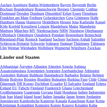
Aachen
Augsburg
Baden-Württemberg
Bayern
Bayreuth
Berlin
Bochum
Brandenburg
Braunschweig
Bremen
Chemnitz
Cottbus
Dortmund
Dresden
Duisburg
Düsseldorf
Erfurt
Essen
Flensburg
Frankfurt am Main
Freiburg
Gelsenkirchen
Gera
Göttingen
Halle
Hamburg
Hanau
Hannover
Heidelberg
Hessen
Jena
Karlsruhe
Kassel
Köln
Krefeld
Kreuzberg
Leipzig
Magdeburg
Mainz
Mannheim
Marburg
München
MV
Niedersachsen
NRW
Nürnberg
Oberhausen
Offenbach
Oldenburg
Osnabrück
Potsdam
Regensburg
Remscheid
Rheinland-Pfalz
Rostock
Saarland
Sachsen
Sachsen-Anhalt
Salzgitter
Schleswig-Holstein
Schwerin
Solingen
Stuttgart
Thüringen
Tübingen
Ulm
Weimar
Wiesbaden
Wolfsburg
Wuppertal
Würzburg
Zwickau
Länder und Staaten
Afghanistan
Ägypten
Albanien
Algerien
Angola
Antigua
Äquatorialguinea
Argentinien
Armenien
Aserbaidschan
Äthiopien
Australien
Bahrain
Baltikum
Bangladesch
Barbados
Belarus
Belgien
Benin
Bolivien
Bosnien
Brasilien
Bulgarien
Burkina Faso
Chile
China
Dänemark
DR Kongo
Dschibuti
Ecuador
El Salvador
England
Eritrea
Estland
EU
Fidschi
Finnland
Frankreich
Ghana
Griechenland
Großbritannien
Guatemala
Guyana
Haiti
Honduras
Indien
Indonesien
Irak
Iran
Irland
Island
Israel
Italien
Jamaika
Japan
Jemen
Jordanien
Jugoslawien
Kambodscha
Kamerun
Kanada
Kasachstan
Katar
Kenia
Kirgisistan
Kolumbien
Komoren
Kongo
Kosovo
Kroatien
Kuba