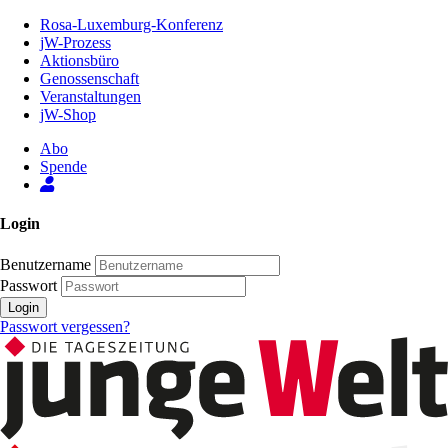
Zum
Rosa-Luxemburg-Konferenz
Inhalt
jW-Prozess
der
Aktionsbüro
Seite
Genossenschaft
Veranstaltungen
jW-Shop
Abo
Spende
Login
Benutzername
Passwort
Login
Passwort vergessen?