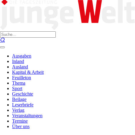
Ausgaben
Inland
Ausland
Kapital & Arbeit
Feuilleton
Thema
Sport
Geschichte
Beilage
Leserbriefe
Verlag
Veranstaltungen
Termine
Über uns