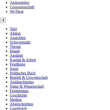
Aktionsbüro
Genossenschaft
jW-Shop
Titel
Aktion
Ansichten
Schwerpunkt
Thema
Inland
Ausland
Kapital & Arbeit
Feuilleton
Sport
Politisches Buch
Betrieb & Gewerkschaft
Antifaschismus
Natur & Wissenschaft
Feminismus
Geschichte
Medien
Abgeschrieben
Leserbriefe