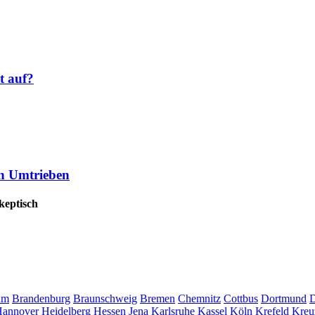
 auf?
en Umtrieben
keptisch
um
Brandenburg
Braunschweig
Bremen
Chemnitz
Cottbus
Dortmund
D
annover
Heidelberg
Hessen
Jena
Karlsruhe
Kassel
Köln
Krefeld
Kreu