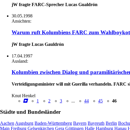
jW fragte FARC-Sprecher Lucas Gualdrón
30.05.1998
Ansichten:
Warum ruft Kolumbiens FARC zum Wahlboykott
jW fragte Lucas Gauldrón
17.04.1997
Ausland:
Kolumbien zwischen Dialog und paramilitärisch
Verteidigungsminister will mit Guerilla verhandeln. FARC s
Knut Henkel
1
2
3
...
44
45
46
Städte und Bundesländer
Aachen
Augsburg
Baden-Württemberg
Bayern
Bayreuth
Berlin
Boch
Main
Freiburg
Gelsenkirchen
Gera
Göttingen
Halle
Hamburg
Hanau
H