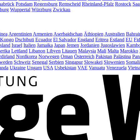
abrück
Potsdam
Regensburg
Remscheid
Rheinland-Pfalz
Rostock
Saa
burg
Wuppertal
Würzburg
Zwickau
inea
Argentinien
Armenien
Aserbaidschan
Äthiopien
Australien
Bahrai
Kongo
Dschibuti
Ecuador
El Salvador
England
Eritrea
Estland
EU
Fid
Island
Israel
Italien
Jamaika
Japan
Jemen
Jordanien
Jugoslawien
Kambo
erika
Lettland
Libanon
Libyen
Litauen
Malaysia
Mali
Malta
Marokko
dirland
Nordkorea
Norwegen
Oman
Österreich
Pakistan
Palästina
Pan
weden
Schweiz
Senegal
Serbien
Singapur
Slowakei
Slowenien
Somali
anda
Ukraine
Ungarn
USA
Usbekistan
VAE
Vanuatu
Venezuela
Vietn