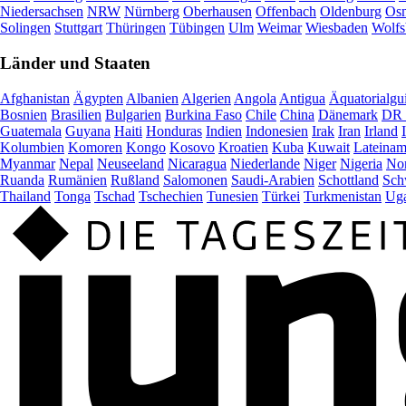
Niedersachsen
NRW
Nürnberg
Oberhausen
Offenbach
Oldenburg
Osn
Solingen
Stuttgart
Thüringen
Tübingen
Ulm
Weimar
Wiesbaden
Wolfs
Länder und Staaten
Afghanistan
Ägypten
Albanien
Algerien
Angola
Antigua
Äquatorialgu
Bosnien
Brasilien
Bulgarien
Burkina Faso
Chile
China
Dänemark
DR 
Guatemala
Guyana
Haiti
Honduras
Indien
Indonesien
Irak
Iran
Irland
Kolumbien
Komoren
Kongo
Kosovo
Kroatien
Kuba
Kuwait
Lateinam
Myanmar
Nepal
Neuseeland
Nicaragua
Niederlande
Niger
Nigeria
Nor
Ruanda
Rumänien
Rußland
Salomonen
Saudi-Arabien
Schottland
Sch
Thailand
Tonga
Tschad
Tschechien
Tunesien
Türkei
Turkmenistan
Ug