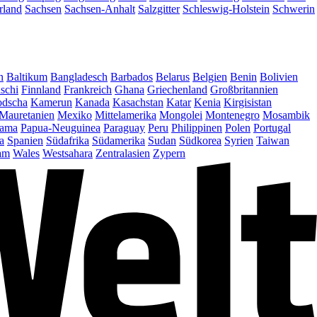
rland
Sachsen
Sachsen-Anhalt
Salzgitter
Schleswig-Holstein
Schwerin
n
Baltikum
Bangladesch
Barbados
Belarus
Belgien
Benin
Bolivien
schi
Finnland
Frankreich
Ghana
Griechenland
Großbritannien
dscha
Kamerun
Kanada
Kasachstan
Katar
Kenia
Kirgisistan
Mauretanien
Mexiko
Mittelamerika
Mongolei
Montenegro
Mosambik
ama
Papua-Neuguinea
Paraguay
Peru
Philippinen
Polen
Portugal
a
Spanien
Südafrika
Südamerika
Sudan
Südkorea
Syrien
Taiwan
am
Wales
Westsahara
Zentralasien
Zypern