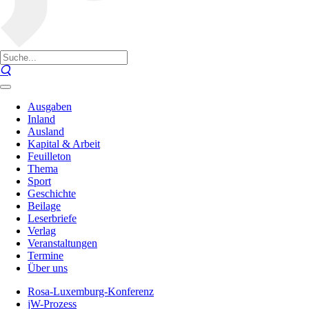
Ausgaben
Inland
Ausland
Kapital & Arbeit
Feuilleton
Thema
Sport
Geschichte
Beilage
Leserbriefe
Verlag
Veranstaltungen
Termine
Über uns
Rosa-Luxemburg-Konferenz
jW-Prozess