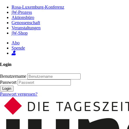
Zum
Rosa-Luxemburg-Konferenz
Inhalt
jW-Prozess
der
Aktionsbüro
Seite
Genossenschaft
Veranstaltungen
jW-Shop
Abo
Spende
Login
Benutzername
Passwort
Login
Passwort vergessen?