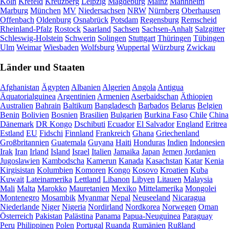
Köln
Krefeld
Kreuzberg
Leipzig
Magdeburg
Mainz
Mannheim
Marburg
München
MV
Niedersachsen
NRW
Nürnberg
Oberhausen
Offenbach
Oldenburg
Osnabrück
Potsdam
Regensburg
Remscheid
Rheinland-Pfalz
Rostock
Saarland
Sachsen
Sachsen-Anhalt
Salzgitter
Schleswig-Holstein
Schwerin
Solingen
Stuttgart
Thüringen
Tübingen
Ulm
Weimar
Wiesbaden
Wolfsburg
Wuppertal
Würzburg
Zwickau
Länder und Staaten
Afghanistan
Ägypten
Albanien
Algerien
Angola
Antigua
Äquatorialguinea
Argentinien
Armenien
Aserbaidschan
Äthiopien
Australien
Bahrain
Baltikum
Bangladesch
Barbados
Belarus
Belgien
Benin
Bolivien
Bosnien
Brasilien
Bulgarien
Burkina Faso
Chile
China
Dänemark
DR Kongo
Dschibuti
Ecuador
El Salvador
England
Eritrea
Estland
EU
Fidschi
Finnland
Frankreich
Ghana
Griechenland
Großbritannien
Guatemala
Guyana
Haiti
Honduras
Indien
Indonesien
Irak
Iran
Irland
Island
Israel
Italien
Jamaika
Japan
Jemen
Jordanien
Jugoslawien
Kambodscha
Kamerun
Kanada
Kasachstan
Katar
Kenia
Kirgisistan
Kolumbien
Komoren
Kongo
Kosovo
Kroatien
Kuba
Kuwait
Lateinamerika
Lettland
Libanon
Libyen
Litauen
Malaysia
Mali
Malta
Marokko
Mauretanien
Mexiko
Mittelamerika
Mongolei
Montenegro
Mosambik
Myanmar
Nepal
Neuseeland
Nicaragua
Niederlande
Niger
Nigeria
Nordirland
Nordkorea
Norwegen
Oman
Österreich
Pakistan
Palästina
Panama
Papua-Neuguinea
Paraguay
Peru
Philippinen
Polen
Portugal
Ruanda
Rumänien
Rußland