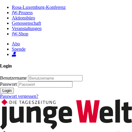
Zum
Rosa-Luxemburg-Konferenz
Inhalt
jW-Prozess
der
Aktionsbüro
Seite
Genossenschaft
Veranstaltungen
jW-Shop
Abo
Spende
Login
Benutzername
Passwort
Login
Passwort vergessen?