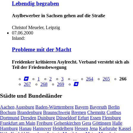
Lebendig begraben
Asylbewerber in Sachsen gehen auf die Straße
Christof Meueler, Leipzig
07.06.2000
Inland:
Probleme mit der Macht
Freidenker kritisieren Asylrecht. Verband versteht sich als
Teil der Friedensbewegung
1
2
3
...
264
265
266
267
268
269
Städte und Bundesländer
Aachen
Augsburg
Baden-Württemberg
Bayern
Bayreuth
Berlin
Bochum
Brandenburg
Braunschweig
Bremen
Chemnitz
Cottbus
Dortmund
Dresden
Duisburg
Düsseldorf
Erfurt
Essen
Flensburg
Frankfurt am Main
Freiburg
Gelsenkirchen
Gera
Göttingen
Halle
Hamburg
Hanau
Hannover
Heidelberg
Hessen
Jena
Karlsruhe
Kassel