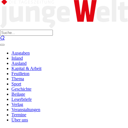
Ausgaben
Inland
Ausland
Kapital & Arbeit
Feuilleton
Thema
Sport
Geschichte
Beilage
Leserbriefe
Verlag
Veranstaltungen
Termine
Über uns