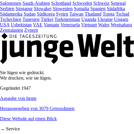
Salomonen
Saudi-Arabien
Schottland
Schweden
Schweiz
Senegal
Serbien
Singapur
Slowakei
Slowenien
Somalia
Spanien
Südafrika
Südamerika
Sudan
Südkorea
Syrien
Taiwan
Thailand
Tonga
Tschad
Tschechien
Tunesien
Türkei
Turkmenistan
Uganda
Ukraine
Ungarn
USA
Usbekistan
VAE
Vanuatu
Venezuela
Vietnam
Wales
Westsahara
Zentralasien
Zypern
Sie lügen wie gedruckt.
Wir drucken, wie sie lügen.
Gegründet 1947
Ausgabe von heute
Herausgegeben von 3079 GenossInnen
Diese Website auf einen Blick
→ Service