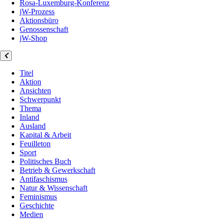
Rosa-Luxemburg-Konferenz
jW-Prozess
Aktionsbüro
Genossenschaft
jW-Shop
Titel
Aktion
Ansichten
Schwerpunkt
Thema
Inland
Ausland
Kapital & Arbeit
Feuilleton
Sport
Politisches Buch
Betrieb & Gewerkschaft
Antifaschismus
Natur & Wissenschaft
Feminismus
Geschichte
Medien