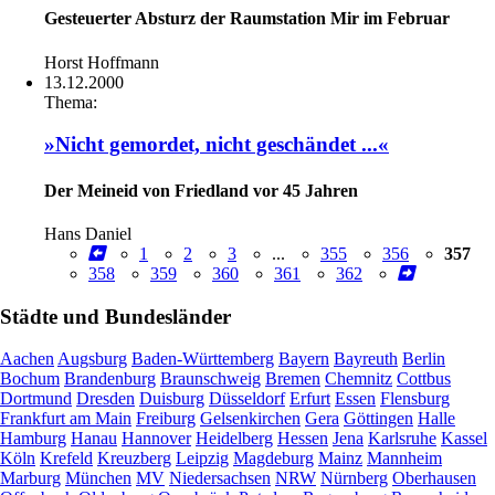
Gesteuerter Absturz der Raumstation Mir im Februar
Horst Hoffmann
13.12.2000
Thema:
»Nicht gemordet, nicht geschändet ...«
Der Meineid von Friedland vor 45 Jahren
Hans Daniel
1
2
3
...
355
356
357
358
359
360
361
362
Städte und Bundesländer
Aachen
Augsburg
Baden-Württemberg
Bayern
Bayreuth
Berlin
Bochum
Brandenburg
Braunschweig
Bremen
Chemnitz
Cottbus
Dortmund
Dresden
Duisburg
Düsseldorf
Erfurt
Essen
Flensburg
Frankfurt am Main
Freiburg
Gelsenkirchen
Gera
Göttingen
Halle
Hamburg
Hanau
Hannover
Heidelberg
Hessen
Jena
Karlsruhe
Kassel
Köln
Krefeld
Kreuzberg
Leipzig
Magdeburg
Mainz
Mannheim
Marburg
München
MV
Niedersachsen
NRW
Nürnberg
Oberhausen