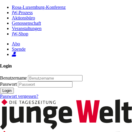
Zum
Rosa-Luxemburg-Konferenz
Inhalt
jW-Prozess
der
Aktionsbüro
Seite
Genossenschaft
Veranstaltungen
jW-Shop
Abo
Spende
Login
Benutzername
Passwort
Login
Passwort vergessen?