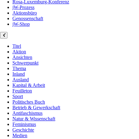
Rosa-Luxemburg-Konferenz
jW-Prozess
Aktionsbüro
Genossenschaft
jW-Shop
Titel
Aktion
Ansichten
Schwerpunkt
Thema
Inland
Ausland
Kapital & Arbeit
Feuilleton
Sport
Politisches Buch
Betrieb & Gewerkschaft
Antifaschismus
Natur & Wissenschaft
Feminismus
Geschichte
Medien