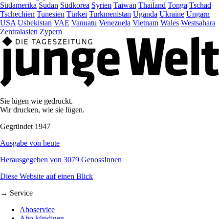
Südamerika
Sudan
Südkorea
Syrien
Taiwan
Thailand
Tonga
Tschad
Tschechien
Tunesien
Türkei
Turkmenistan
Uganda
Ukraine
Ungarn
USA
Usbekistan
VAE
Vanuatu
Venezuela
Vietnam
Wales
Westsahara
Zentralasien
Zypern
Sie lügen wie gedruckt.
Wir drucken, wie sie lügen.
Gegründet 1947
Ausgabe von heute
Herausgegeben von 3079 GenossInnen
Diese Website auf einen Blick
→ Service
Aboservice
Abo kündigen