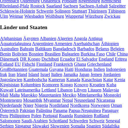
Offenbach
Oldenburg
Osnabrück
Potsdam
Regensburg
Remscheid
Rheinland-Pfalz
Rostock
Saarland
Sachsen
Sachsen-Anhalt
Salzgitter
Schleswig-Holstein
Schwerin
Solingen
Stuttgart
Thüringen
Tübingen
Ulm
Weimar
Wiesbaden
Wolfsburg
Wuppertal
Würzburg
Zwickau
Länder und Staaten
Afghanistan
Ägypten
Albanien
Algerien
Angola
Antigua
Äquatorialguinea
Argentinien
Armenien
Aserbaidschan
Äthiopien
Australien
Bahrain
Baltikum
Bangladesch
Barbados
Belarus
Belgien
Benin
Bolivien
Bosnien
Brasilien
Bulgarien
Burkina Faso
Chile
China
Dänemark
DR Kongo
Dschibuti
Ecuador
El Salvador
England
Eritrea
Estland
EU
Fidschi
Finnland
Frankreich
Ghana
Griechenland
Großbritannien
Guatemala
Guyana
Haiti
Honduras
Indien
Indonesien
Irak
Iran
Irland
Island
Israel
Italien
Jamaika
Japan
Jemen
Jordanien
Jugoslawien
Kambodscha
Kamerun
Kanada
Kasachstan
Katar
Kenia
Kirgisistan
Kolumbien
Komoren
Kongo
Kosovo
Kroatien
Kuba
Kuwait
Lateinamerika
Lettland
Libanon
Libyen
Litauen
Malaysia
Mali
Malta
Marokko
Mauretanien
Mexiko
Mittelamerika
Mongolei
Montenegro
Mosambik
Myanmar
Nepal
Neuseeland
Nicaragua
Niederlande
Niger
Nigeria
Nordirland
Nordkorea
Norwegen
Oman
Österreich
Pakistan
Palästina
Panama
Papua-Neuguinea
Paraguay
Peru
Philippinen
Polen
Portugal
Ruanda
Rumänien
Rußland
Salomonen
Saudi-Arabien
Schottland
Schweden
Schweiz
Senegal
Serbien
Singapur
Slowakei
Slowenien
Somalia
Spanien
Südafrika