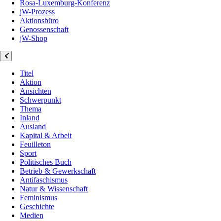
Rosa-Luxemburg-Konferenz
jW-Prozess
Aktionsbüro
Genossenschaft
jW-Shop
Titel
Aktion
Ansichten
Schwerpunkt
Thema
Inland
Ausland
Kapital & Arbeit
Feuilleton
Sport
Politisches Buch
Betrieb & Gewerkschaft
Antifaschismus
Natur & Wissenschaft
Feminismus
Geschichte
Medien