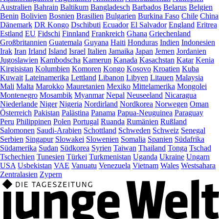
Australien
Bahrain
Baltikum
Bangladesch
Barbados
Belarus
Belgien
Benin
Bolivien
Bosnien
Brasilien
Bulgarien
Burkina Faso
Chile
China
Dänemark
DR Kongo
Dschibuti
Ecuador
El Salvador
England
Eritrea
Estland
EU
Fidschi
Finnland
Frankreich
Ghana
Griechenland
Großbritannien
Guatemala
Guyana
Haiti
Honduras
Indien
Indonesien
Irak
Iran
Irland
Island
Israel
Italien
Jamaika
Japan
Jemen
Jordanien
Jugoslawien
Kambodscha
Kamerun
Kanada
Kasachstan
Katar
Kenia
Kirgisistan
Kolumbien
Komoren
Kongo
Kosovo
Kroatien
Kuba
Kuwait
Lateinamerika
Lettland
Libanon
Libyen
Litauen
Malaysia
Mali
Malta
Marokko
Mauretanien
Mexiko
Mittelamerika
Mongolei
Montenegro
Mosambik
Myanmar
Nepal
Neuseeland
Nicaragua
Niederlande
Niger
Nigeria
Nordirland
Nordkorea
Norwegen
Oman
Österreich
Pakistan
Palästina
Panama
Papua-Neuguinea
Paraguay
Peru
Philippinen
Polen
Portugal
Ruanda
Rumänien
Rußland
Salomonen
Saudi-Arabien
Schottland
Schweden
Schweiz
Senegal
Serbien
Singapur
Slowakei
Slowenien
Somalia
Spanien
Südafrika
Südamerika
Sudan
Südkorea
Syrien
Taiwan
Thailand
Tonga
Tschad
Tschechien
Tunesien
Türkei
Turkmenistan
Uganda
Ukraine
Ungarn
USA
Usbekistan
VAE
Vanuatu
Venezuela
Vietnam
Wales
Westsahara
Zentralasien
Zypern