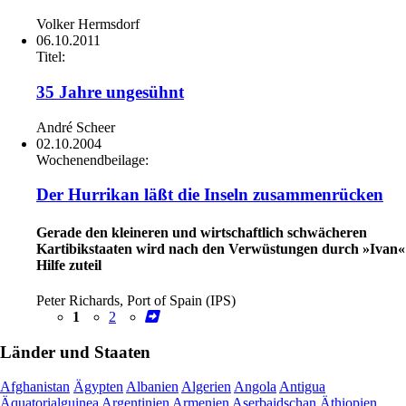
Volker Hermsdorf
06.10.2011
Titel:
35 Jahre ungesühnt
André Scheer
02.10.2004
Wochenendbeilage:
Der Hurrikan läßt die Inseln zusammenrücken
Gerade den kleineren und wirtschaftlich schwächeren
Kartibikstaaten wird nach den Verwüstungen durch »Ivan«
Hilfe zuteil
Peter Richards, Port of Spain (IPS)
1
2
Länder und Staaten
Afghanistan
Ägypten
Albanien
Algerien
Angola
Antigua
Äquatorialguinea
Argentinien
Armenien
Aserbaidschan
Äthiopien