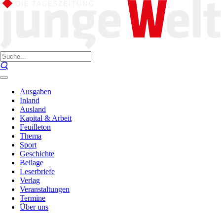
Ausgaben
Inland
Ausland
Kapital & Arbeit
Feuilleton
Thema
Sport
Geschichte
Beilage
Leserbriefe
Verlag
Veranstaltungen
Termine
Über uns