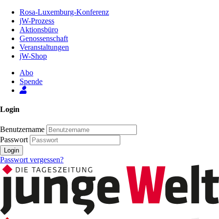
Zum
Rosa-Luxemburg-Konferenz
Inhalt
jW-Prozess
der
Aktionsbüro
Seite
Genossenschaft
Veranstaltungen
jW-Shop
Abo
Spende
Login
Benutzername
Passwort
Login
Passwort vergessen?