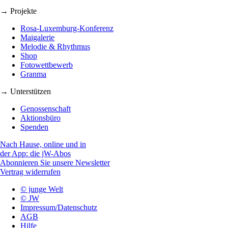
→ Projekte
Rosa-Luxemburg-Konferenz
Maigalerie
Melodie & Rhythmus
Shop
Fotowettbewerb
Granma
→ Unterstützen
Genossenschaft
Aktionsbüro
Spenden
Nach Hause, online und in
der App: die jW-Abos
Abonnieren Sie unsere Newsletter
Vertrag widerrufen
© junge Welt
© JW
Impressum/Datenschutz
AGB
Hilfe