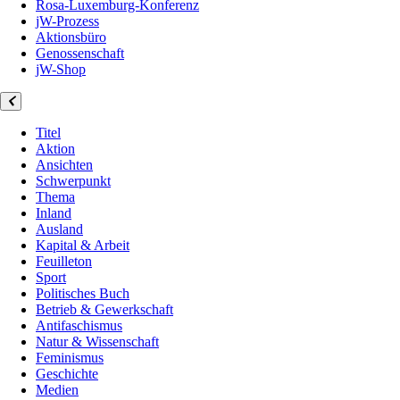
Rosa-Luxemburg-Konferenz
jW-Prozess
Aktionsbüro
Genossenschaft
jW-Shop
Titel
Aktion
Ansichten
Schwerpunkt
Thema
Inland
Ausland
Kapital & Arbeit
Feuilleton
Sport
Politisches Buch
Betrieb & Gewerkschaft
Antifaschismus
Natur & Wissenschaft
Feminismus
Geschichte
Medien