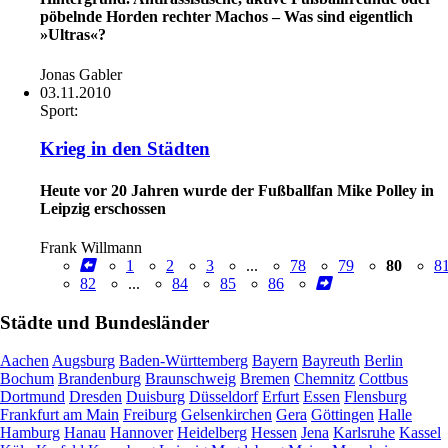
pöbelnde Horden rechter Machos – Was sind eigentlich
»Ultras«?
Jonas Gabler
03.11.2010
Sport:
Krieg in den Städten
Heute vor 20 Jahren wurde der Fußballfan Mike Polley in
Leipzig erschossen
Frank Willmann
1
2
3
...
78
79
80
8
82
...
84
85
86
Städte und Bundesländer
Aachen
Augsburg
Baden-Württemberg
Bayern
Bayreuth
Berlin
Bochum
Brandenburg
Braunschweig
Bremen
Chemnitz
Cottbus
Dortmund
Dresden
Duisburg
Düsseldorf
Erfurt
Essen
Flensburg
Frankfurt am Main
Freiburg
Gelsenkirchen
Gera
Göttingen
Halle
Hamburg
Hanau
Hannover
Heidelberg
Hessen
Jena
Karlsruhe
Kassel