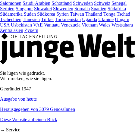
Salomonen
Saudi-Arabien
Schottland
Schweden
Schweiz
Senegal
Serbien
Singapur
Slowakei
Slowenien
Somalia
Spanien
Südafrika
Südamerika
Sudan
Südkorea
Syrien
Taiwan
Thailand
Tonga
Tschad
Tschechien
Tunesien
Türkei
Turkmenistan
Uganda
Ukraine
Ungarn
USA
Usbekistan
VAE
Vanuatu
Venezuela
Vietnam
Wales
Westsahara
Zentralasien
Zypern
Sie lügen wie gedruckt.
Wir drucken, wie sie lügen.
Gegründet 1947
Ausgabe von heute
Herausgegeben von 3079 GenossInnen
Diese Website auf einen Blick
→ Service