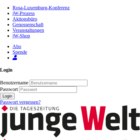
Zum
Rosa-Luxemburg-Konferenz
Inhalt
jW-Prozess
der
Aktionsbüro
Seite
Genossenschaft
Veranstaltungen
jW-Shop
Abo
Spende
Login
Benutzername
Passwort
Login
Passwort vergessen?