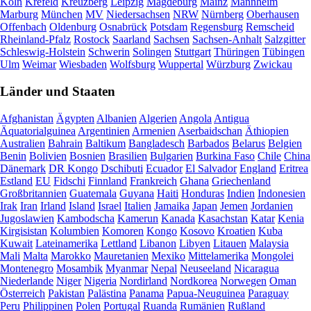
Köln
Krefeld
Kreuzberg
Leipzig
Magdeburg
Mainz
Mannheim
Marburg
München
MV
Niedersachsen
NRW
Nürnberg
Oberhausen
Offenbach
Oldenburg
Osnabrück
Potsdam
Regensburg
Remscheid
Rheinland-Pfalz
Rostock
Saarland
Sachsen
Sachsen-Anhalt
Salzgitter
Schleswig-Holstein
Schwerin
Solingen
Stuttgart
Thüringen
Tübingen
Ulm
Weimar
Wiesbaden
Wolfsburg
Wuppertal
Würzburg
Zwickau
Länder und Staaten
Afghanistan
Ägypten
Albanien
Algerien
Angola
Antigua
Äquatorialguinea
Argentinien
Armenien
Aserbaidschan
Äthiopien
Australien
Bahrain
Baltikum
Bangladesch
Barbados
Belarus
Belgien
Benin
Bolivien
Bosnien
Brasilien
Bulgarien
Burkina Faso
Chile
China
Dänemark
DR Kongo
Dschibuti
Ecuador
El Salvador
England
Eritrea
Estland
EU
Fidschi
Finnland
Frankreich
Ghana
Griechenland
Großbritannien
Guatemala
Guyana
Haiti
Honduras
Indien
Indonesien
Irak
Iran
Irland
Island
Israel
Italien
Jamaika
Japan
Jemen
Jordanien
Jugoslawien
Kambodscha
Kamerun
Kanada
Kasachstan
Katar
Kenia
Kirgisistan
Kolumbien
Komoren
Kongo
Kosovo
Kroatien
Kuba
Kuwait
Lateinamerika
Lettland
Libanon
Libyen
Litauen
Malaysia
Mali
Malta
Marokko
Mauretanien
Mexiko
Mittelamerika
Mongolei
Montenegro
Mosambik
Myanmar
Nepal
Neuseeland
Nicaragua
Niederlande
Niger
Nigeria
Nordirland
Nordkorea
Norwegen
Oman
Österreich
Pakistan
Palästina
Panama
Papua-Neuguinea
Paraguay
Peru
Philippinen
Polen
Portugal
Ruanda
Rumänien
Rußland