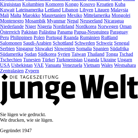
Kirgisistan
Kolumbien
Komoren
Kongo
Kosovo
Kroatien
Kuba
Kuwait
Lateinamerika
Lettland
Libanon
Libyen
Litauen
Malaysia
Mali
Malta
Marokko
Mauretanien
Mexiko
Mittelamerika
Mongolei
Montenegro
Mosambik
Myanmar
Nepal
Neuseeland
Nicaragua
Niederlande
Niger
Nigeria
Nordirland
Nordkorea
Norwegen
Oman
Österreich
Pakistan
Palästina
Panama
Papua-Neuguinea
Paraguay
Peru
Philippinen
Polen
Portugal
Ruanda
Rumänien
Rußland
Salomonen
Saudi-Arabien
Schottland
Schweden
Schweiz
Senegal
Serbien
Singapur
Slowakei
Slowenien
Somalia
Spanien
Südafrika
Südamerika
Sudan
Südkorea
Syrien
Taiwan
Thailand
Tonga
Tschad
Tschechien
Tunesien
Türkei
Turkmenistan
Uganda
Ukraine
Ungarn
USA
Usbekistan
VAE
Vanuatu
Venezuela
Vietnam
Wales
Westsahara
Zentralasien
Zypern
Sie lügen wie gedruckt.
Wir drucken, wie sie lügen.
Gegründet 1947