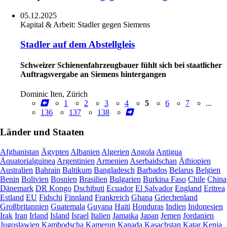
05.12.2025
Kapital & Arbeit:
Stadler gegen Siemens
Stadler auf dem Abstellgleis
Schweizer Schienenfahrzeugbauer fühlt sich bei staatlicher
Auftragsvergabe an Siemens hintergangen
Dominic Iten, Zürich
1
2
3
4
5
6
7
...
136
137
138
Länder und Staaten
Afghanistan
Ägypten
Albanien
Algerien
Angola
Antigua
Äquatorialguinea
Argentinien
Armenien
Aserbaidschan
Äthiopien
Australien
Bahrain
Baltikum
Bangladesch
Barbados
Belarus
Belgien
Benin
Bolivien
Bosnien
Brasilien
Bulgarien
Burkina Faso
Chile
China
Dänemark
DR Kongo
Dschibuti
Ecuador
El Salvador
England
Eritrea
Estland
EU
Fidschi
Finnland
Frankreich
Ghana
Griechenland
Großbritannien
Guatemala
Guyana
Haiti
Honduras
Indien
Indonesien
Irak
Iran
Irland
Island
Israel
Italien
Jamaika
Japan
Jemen
Jordanien
Jugoslawien
Kambodscha
Kamerun
Kanada
Kasachstan
Katar
Kenia