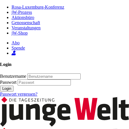
Zum
Rosa-Luxemburg-Konferenz
Inhalt
jW-Prozess
der
Aktionsbüro
Seite
Genossenschaft
Veranstaltungen
jW-Shop
Abo
Spende
Login
Benutzername
Passwort
Login
Passwort vergessen?