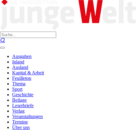
Ausgaben
Inland
Ausland
Kapital & Arbeit
Feuilleton
Thema
Sport
Geschichte
Beilage
Leserbriefe
Verlag
Veranstaltungen
Termine
Über uns