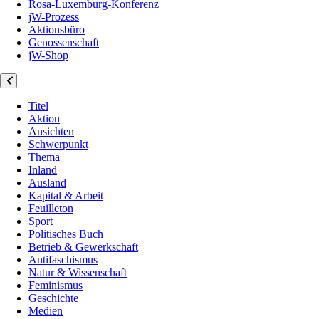
Rosa-Luxemburg-Konferenz
jW-Prozess
Aktionsbüro
Genossenschaft
jW-Shop
Titel
Aktion
Ansichten
Schwerpunkt
Thema
Inland
Ausland
Kapital & Arbeit
Feuilleton
Sport
Politisches Buch
Betrieb & Gewerkschaft
Antifaschismus
Natur & Wissenschaft
Feminismus
Geschichte
Medien