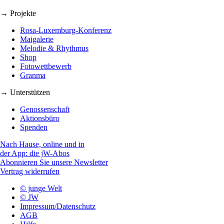
→ Projekte
Rosa-Luxemburg-Konferenz
Maigalerie
Melodie & Rhythmus
Shop
Fotowettbewerb
Granma
→ Unterstützen
Genossenschaft
Aktionsbüro
Spenden
Nach Hause, online und in
der App: die jW-Abos
Abonnieren Sie unsere Newsletter
Vertrag widerrufen
© junge Welt
© JW
Impressum/Datenschutz
AGB