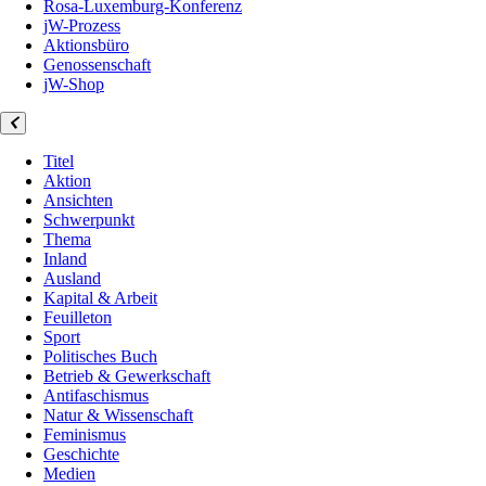
Rosa-Luxemburg-Konferenz
jW-Prozess
Aktionsbüro
Genossenschaft
jW-Shop
Titel
Aktion
Ansichten
Schwerpunkt
Thema
Inland
Ausland
Kapital & Arbeit
Feuilleton
Sport
Politisches Buch
Betrieb & Gewerkschaft
Antifaschismus
Natur & Wissenschaft
Feminismus
Geschichte
Medien