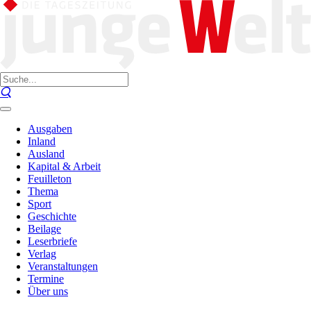
Ausgaben
Inland
Ausland
Kapital & Arbeit
Feuilleton
Thema
Sport
Geschichte
Beilage
Leserbriefe
Verlag
Veranstaltungen
Termine
Über uns