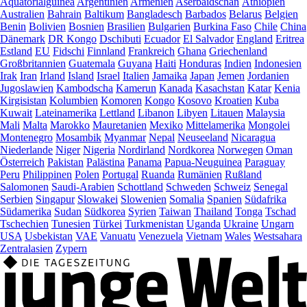
Äquatorialguinea
Argentinien
Armenien
Aserbaidschan
Äthiopien
Australien
Bahrain
Baltikum
Bangladesch
Barbados
Belarus
Belgien
Benin
Bolivien
Bosnien
Brasilien
Bulgarien
Burkina Faso
Chile
China
Dänemark
DR Kongo
Dschibuti
Ecuador
El Salvador
England
Eritrea
Estland
EU
Fidschi
Finnland
Frankreich
Ghana
Griechenland
Großbritannien
Guatemala
Guyana
Haiti
Honduras
Indien
Indonesien
Irak
Iran
Irland
Island
Israel
Italien
Jamaika
Japan
Jemen
Jordanien
Jugoslawien
Kambodscha
Kamerun
Kanada
Kasachstan
Katar
Kenia
Kirgisistan
Kolumbien
Komoren
Kongo
Kosovo
Kroatien
Kuba
Kuwait
Lateinamerika
Lettland
Libanon
Libyen
Litauen
Malaysia
Mali
Malta
Marokko
Mauretanien
Mexiko
Mittelamerika
Mongolei
Montenegro
Mosambik
Myanmar
Nepal
Neuseeland
Nicaragua
Niederlande
Niger
Nigeria
Nordirland
Nordkorea
Norwegen
Oman
Österreich
Pakistan
Palästina
Panama
Papua-Neuguinea
Paraguay
Peru
Philippinen
Polen
Portugal
Ruanda
Rumänien
Rußland
Salomonen
Saudi-Arabien
Schottland
Schweden
Schweiz
Senegal
Serbien
Singapur
Slowakei
Slowenien
Somalia
Spanien
Südafrika
Südamerika
Sudan
Südkorea
Syrien
Taiwan
Thailand
Tonga
Tschad
Tschechien
Tunesien
Türkei
Turkmenistan
Uganda
Ukraine
Ungarn
USA
Usbekistan
VAE
Vanuatu
Venezuela
Vietnam
Wales
Westsahara
Zentralasien
Zypern