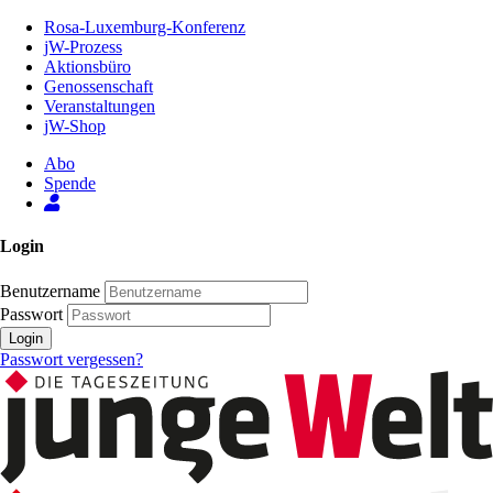
Zum
Rosa-Luxemburg-Konferenz
Inhalt
jW-Prozess
der
Aktionsbüro
Seite
Genossenschaft
Veranstaltungen
jW-Shop
Abo
Spende
Login
Benutzername
Passwort
Login
Passwort vergessen?