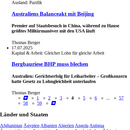
Ausland:
Pazifik
Australiens Balanceakt mit Beijing
Premier auf Staatsbesuch in China, während zu Hause
größtes Militärmanöver mit den USA läuft
Thomas Berger
17.07.2025
Kapital & Arbeit:
Gleicher Lohn für gleiche Arbeit
Bergbauriese BHP muss blechen
Australien: Gerichtserfolg für Leiharbeiter – Großkonzern
hatte Gesetz zu Lohngleichheit unterlaufen
Thomas Berger
1
2
3
4
5
6
...
57
58
59
Länder und Staaten
Afghanistan
Ägypten
Albanien
Algerien
Angola
Antigua