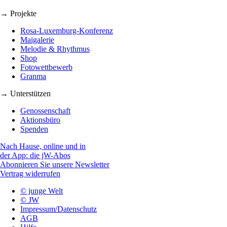
→ Projekte
Rosa-Luxemburg-Konferenz
Maigalerie
Melodie & Rhythmus
Shop
Fotowettbewerb
Granma
→ Unterstützen
Genossenschaft
Aktionsbüro
Spenden
Nach Hause, online und in
der App: die jW-Abos
Abonnieren Sie unsere Newsletter
Vertrag widerrufen
© junge Welt
© JW
Impressum/Datenschutz
AGB