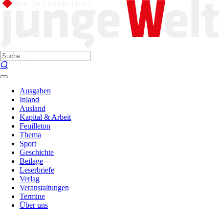
Ausgaben
Inland
Ausland
Kapital & Arbeit
Feuilleton
Thema
Sport
Geschichte
Beilage
Leserbriefe
Verlag
Veranstaltungen
Termine
Über uns