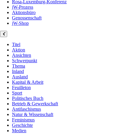
Rosa-Luxemburg-Konferenz
jW-Prozess
Aktionsbüro
Genossenschaft
jW-Shop
Titel
Aktion
Ansichten
Schwerpunkt
Thema
Inland
Ausland
Kapital & Arbeit
Feuilleton
Sport
Politisches Buch
Betrieb & Gewerkschaft
Antifaschismus
Natur & Wissenschaft
Feminismus
Geschichte
Medien