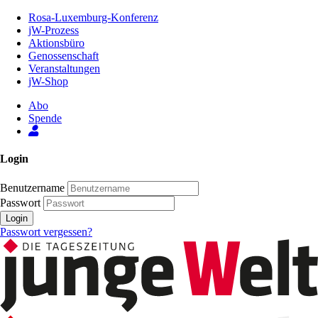
Zum
Rosa-Luxemburg-Konferenz
Inhalt
jW-Prozess
der
Aktionsbüro
Seite
Genossenschaft
Veranstaltungen
jW-Shop
Abo
Spende
Login
Benutzername
Passwort
Login
Passwort vergessen?