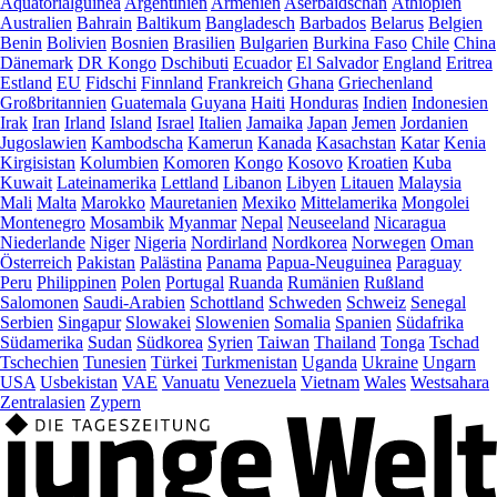
Äquatorialguinea
Argentinien
Armenien
Aserbaidschan
Äthiopien
Australien
Bahrain
Baltikum
Bangladesch
Barbados
Belarus
Belgien
Benin
Bolivien
Bosnien
Brasilien
Bulgarien
Burkina Faso
Chile
China
Dänemark
DR Kongo
Dschibuti
Ecuador
El Salvador
England
Eritrea
Estland
EU
Fidschi
Finnland
Frankreich
Ghana
Griechenland
Großbritannien
Guatemala
Guyana
Haiti
Honduras
Indien
Indonesien
Irak
Iran
Irland
Island
Israel
Italien
Jamaika
Japan
Jemen
Jordanien
Jugoslawien
Kambodscha
Kamerun
Kanada
Kasachstan
Katar
Kenia
Kirgisistan
Kolumbien
Komoren
Kongo
Kosovo
Kroatien
Kuba
Kuwait
Lateinamerika
Lettland
Libanon
Libyen
Litauen
Malaysia
Mali
Malta
Marokko
Mauretanien
Mexiko
Mittelamerika
Mongolei
Montenegro
Mosambik
Myanmar
Nepal
Neuseeland
Nicaragua
Niederlande
Niger
Nigeria
Nordirland
Nordkorea
Norwegen
Oman
Österreich
Pakistan
Palästina
Panama
Papua-Neuguinea
Paraguay
Peru
Philippinen
Polen
Portugal
Ruanda
Rumänien
Rußland
Salomonen
Saudi-Arabien
Schottland
Schweden
Schweiz
Senegal
Serbien
Singapur
Slowakei
Slowenien
Somalia
Spanien
Südafrika
Südamerika
Sudan
Südkorea
Syrien
Taiwan
Thailand
Tonga
Tschad
Tschechien
Tunesien
Türkei
Turkmenistan
Uganda
Ukraine
Ungarn
USA
Usbekistan
VAE
Vanuatu
Venezuela
Vietnam
Wales
Westsahara
Zentralasien
Zypern