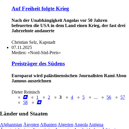
Auf Freiheit folgte Krieg
Nach der Unabhängigkeit Angolas vor 50 Jahren
befeuerten die USA in dem Land einen Krieg, der fast drei
Jahrzehnte andauerte
Christian Selz, Kapstadt
07.11.2025
Medien:
»Nord-Süd-Preis«
Preisträger des Südens
Europarat wird palästinensischen Journalisten Rami Abou
Jamous auszeichnen
Dieter Reinisch
1
2
3
4
5
...
56
57
58
Länder und Staaten
Afghanistan
Ägypten
Albanien
Algerien
Angola
Antigua