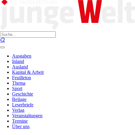
Ausgaben
Inland
Ausland
Kapital & Arbeit
Feuilleton
Thema
Sport
Geschichte
Beilage
Leserbriefe
Verlag
Veranstaltungen
Termine
Über uns