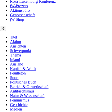
Rosa-Luxemburg-Konferenz
jW-Prozess
Aktionsbüro
Genossenschaft
jW-Shop
Titel
Aktion
Ansichten
Schwerpunkt
Thema
Inland
Ausland
Kapital & Arbeit
Feuilleton
Sport
Politisches Buch
Betrieb & Gewerkschaft
Antifaschismus
Natur & Wissenschaft
Feminismus
Geschichte
Medien