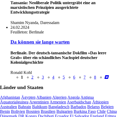
Tansania: Neoliberale Politik untergräbt eine an
marxistischen Prinzipien ausgerichtete
Entwicklungsstrategie
Shamim Nyanda, Daressalam
24.02.2024
Feuilleton:
Berlinale
Da können sie lange warten
Berlinale. Der deutsch-tansanische Dokfilm »Das leere
Grab« über ein schändliches Nachspiel deutscher
Kolonialgeschichte
Ronald Kohl
1
2
3
4
5
6
7
8
Länder und Staaten
Afghanistan
Ägypten
Albanien
Algerien
Angola
Antigua
Äquatorialguinea
Argentinien
Armenien
Aserbaidschan
Äthiopien
Australien
Bahrain
Baltikum
Bangladesch
Barbados
Belarus
Belgien
Benin
Bolivien
Bosnien
Brasilien
Bulgarien
Burkina Faso
Chile
China
Dänemark
DR Kongo
Dschibuti
Ecuador
El Salvador
England
Eritrea