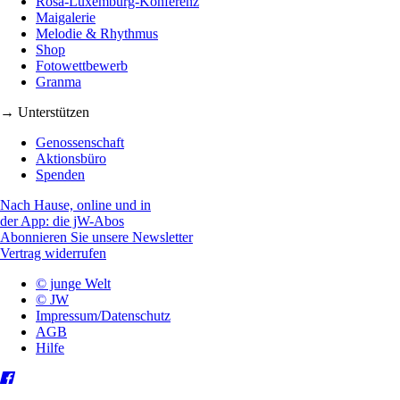
Rosa-Luxemburg-Konferenz
Maigalerie
Melodie & Rhythmus
Shop
Fotowettbewerb
Granma
→ Unterstützen
Genossenschaft
Aktionsbüro
Spenden
Nach Hause, online und in
der App: die jW-Abos
Abonnieren Sie unsere Newsletter
Vertrag widerrufen
© junge Welt
© JW
Impressum/Datenschutz
AGB
Hilfe