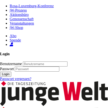
Zum
Rosa-Luxemburg-Konferenz
Inhalt
jW-Prozess
der
Aktionsbüro
Seite
Genossenschaft
Veranstaltungen
jW-Shop
Abo
Spende
Login
Benutzername
Passwort
Login
Passwort vergessen?