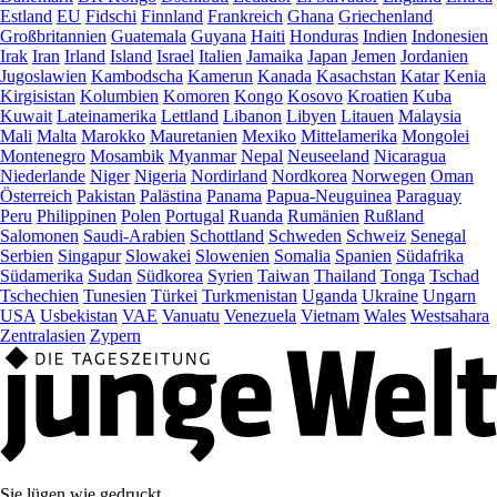
Estland
EU
Fidschi
Finnland
Frankreich
Ghana
Griechenland
Großbritannien
Guatemala
Guyana
Haiti
Honduras
Indien
Indonesien
Irak
Iran
Irland
Island
Israel
Italien
Jamaika
Japan
Jemen
Jordanien
Jugoslawien
Kambodscha
Kamerun
Kanada
Kasachstan
Katar
Kenia
Kirgisistan
Kolumbien
Komoren
Kongo
Kosovo
Kroatien
Kuba
Kuwait
Lateinamerika
Lettland
Libanon
Libyen
Litauen
Malaysia
Mali
Malta
Marokko
Mauretanien
Mexiko
Mittelamerika
Mongolei
Montenegro
Mosambik
Myanmar
Nepal
Neuseeland
Nicaragua
Niederlande
Niger
Nigeria
Nordirland
Nordkorea
Norwegen
Oman
Österreich
Pakistan
Palästina
Panama
Papua-Neuguinea
Paraguay
Peru
Philippinen
Polen
Portugal
Ruanda
Rumänien
Rußland
Salomonen
Saudi-Arabien
Schottland
Schweden
Schweiz
Senegal
Serbien
Singapur
Slowakei
Slowenien
Somalia
Spanien
Südafrika
Südamerika
Sudan
Südkorea
Syrien
Taiwan
Thailand
Tonga
Tschad
Tschechien
Tunesien
Türkei
Turkmenistan
Uganda
Ukraine
Ungarn
USA
Usbekistan
VAE
Vanuatu
Venezuela
Vietnam
Wales
Westsahara
Zentralasien
Zypern
Sie lügen wie gedruckt.