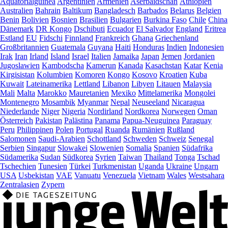
Äquatorialguinea
Argentinien
Armenien
Aserbaidschan
Äthiopien
Australien
Bahrain
Baltikum
Bangladesch
Barbados
Belarus
Belgien
Benin
Bolivien
Bosnien
Brasilien
Bulgarien
Burkina Faso
Chile
China
Dänemark
DR Kongo
Dschibuti
Ecuador
El Salvador
England
Eritrea
Estland
EU
Fidschi
Finnland
Frankreich
Ghana
Griechenland
Großbritannien
Guatemala
Guyana
Haiti
Honduras
Indien
Indonesien
Irak
Iran
Irland
Island
Israel
Italien
Jamaika
Japan
Jemen
Jordanien
Jugoslawien
Kambodscha
Kamerun
Kanada
Kasachstan
Katar
Kenia
Kirgisistan
Kolumbien
Komoren
Kongo
Kosovo
Kroatien
Kuba
Kuwait
Lateinamerika
Lettland
Libanon
Libyen
Litauen
Malaysia
Mali
Malta
Marokko
Mauretanien
Mexiko
Mittelamerika
Mongolei
Montenegro
Mosambik
Myanmar
Nepal
Neuseeland
Nicaragua
Niederlande
Niger
Nigeria
Nordirland
Nordkorea
Norwegen
Oman
Österreich
Pakistan
Palästina
Panama
Papua-Neuguinea
Paraguay
Peru
Philippinen
Polen
Portugal
Ruanda
Rumänien
Rußland
Salomonen
Saudi-Arabien
Schottland
Schweden
Schweiz
Senegal
Serbien
Singapur
Slowakei
Slowenien
Somalia
Spanien
Südafrika
Südamerika
Sudan
Südkorea
Syrien
Taiwan
Thailand
Tonga
Tschad
Tschechien
Tunesien
Türkei
Turkmenistan
Uganda
Ukraine
Ungarn
USA
Usbekistan
VAE
Vanuatu
Venezuela
Vietnam
Wales
Westsahara
Zentralasien
Zypern