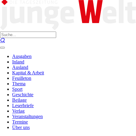
Ausgaben
Inland
Ausland
Kapital & Arbeit
Feuilleton
Thema
Sport
Geschichte
Beilage
Leserbriefe
Verlag
Veranstaltungen
Termine
Über uns