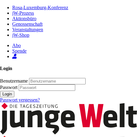
Zum
Rosa-Luxemburg-Konferenz
Inhalt
jW-Prozess
der
Aktionsbüro
Seite
Genossenschaft
Veranstaltungen
jW-Shop
Abo
Spende
Login
Benutzername
Passwort
Login
Passwort vergessen?