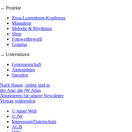
→ Projekte
Rosa-Luxemburg-Konferenz
Maigalerie
Melodie & Rhythmus
Shop
Fotowettbewerb
Granma
→ Unterstützen
Genossenschaft
Aktionsbüro
Spenden
Nach Hause, online und in
der App: die jW-Abos
Abonnieren Sie unsere Newsletter
Vertrag widerrufen
© junge Welt
© JW
Impressum/Datenschutz
AGB