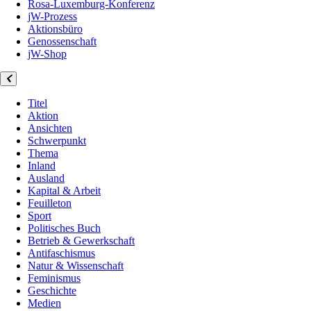
Rosa-Luxemburg-Konferenz
jW-Prozess
Aktionsbüro
Genossenschaft
jW-Shop
Titel
Aktion
Ansichten
Schwerpunkt
Thema
Inland
Ausland
Kapital & Arbeit
Feuilleton
Sport
Politisches Buch
Betrieb & Gewerkschaft
Antifaschismus
Natur & Wissenschaft
Feminismus
Geschichte
Medien