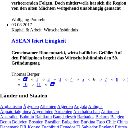
verheerenden Folgen. Doch mittlerweile hat sich die Region
von den alten Mächten weitgehend ­unabhängig gemacht
Wolfgang Pomrehn
03.08.2017
Kapital & Arbeit:
Wirtschaftsbündnis
ASEAN feiert Einigkeit
Gemeinsamer Binnenmarkt, wirtschaftliches Gefälle: Auf
den Philippinen begeht das Wirtschaftsbündnis den 50.
Gründungstag
Thomas Berger
1
2
3
4
5
6
7
8
10
11
Länder und Staaten
Afghanistan
Ägypten
Albanien
Algerien
Angola
Antigua
Äquatorialguinea
Argentinien
Armenien
Aserbaidschan
Äthiopien
Australien
Bahrain
Baltikum
Bangladesch
Barbados
Belarus
Belgien
Benin
Bolivien
Bosnien
Brasilien
Bulgarien
Burkina Faso
Chile
China
Dänemark
DR Kongo
Dschibuti
Ecuador
El Salvador
England
Eritrea