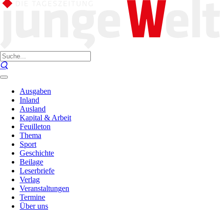
Ausgaben
Inland
Ausland
Kapital & Arbeit
Feuilleton
Thema
Sport
Geschichte
Beilage
Leserbriefe
Verlag
Veranstaltungen
Termine
Über uns