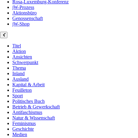
Rosa-Luxemburg-Konferenz
jW-Prozess
Aktionsbüro
Genossenschaft
jW-Shop
Titel
Aktion
Ansichten
Schwerpunkt
Thema
Inland
Ausland
Kapital & Arbeit
Feuilleton
Sport
Politisches Buch
Betrieb & Gewerkschaft
Antifaschismus
Natur & Wissenschaft
Feminismus
Geschichte
Medien