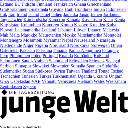
Estland
EU
Fidschi
Finnland
Frankreich
Ghana
Griechenland
Großbritannien
Guatemala
Guyana
Haiti
Honduras
Indien
Indonesien
Irak
Iran
Irland
Island
Israel
Italien
Jamaika
Japan
Jemen
Jordanien
Jugoslawien
Kambodscha
Kamerun
Kanada
Kasachstan
Katar
Kenia
Kirgisistan
Kolumbien
Komoren
Kongo
Kosovo
Kroatien
Kuba
Kuwait
Lateinamerika
Lettland
Libanon
Libyen
Litauen
Malaysia
Mali
Malta
Marokko
Mauretanien
Mexiko
Mittelamerika
Mongolei
Montenegro
Mosambik
Myanmar
Nepal
Neuseeland
Nicaragua
Niederlande
Niger
Nigeria
Nordirland
Nordkorea
Norwegen
Oman
Österreich
Pakistan
Palästina
Panama
Papua-Neuguinea
Paraguay
Peru
Philippinen
Polen
Portugal
Ruanda
Rumänien
Rußland
Salomonen
Saudi-Arabien
Schottland
Schweden
Schweiz
Senegal
Serbien
Singapur
Slowakei
Slowenien
Somalia
Spanien
Südafrika
Südamerika
Sudan
Südkorea
Syrien
Taiwan
Thailand
Tonga
Tschad
Tschechien
Tunesien
Türkei
Turkmenistan
Uganda
Ukraine
Ungarn
USA
Usbekistan
VAE
Vanuatu
Venezuela
Vietnam
Wales
Westsahara
Zentralasien
Zypern
Sie lügen wie gedruckt.