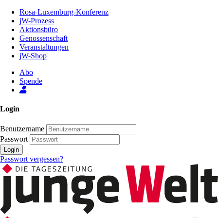
Zum
Rosa-Luxemburg-Konferenz
Inhalt
jW-Prozess
der
Aktionsbüro
Seite
Genossenschaft
Veranstaltungen
jW-Shop
Abo
Spende
Login
Benutzername
Passwort
Login
Passwort vergessen?