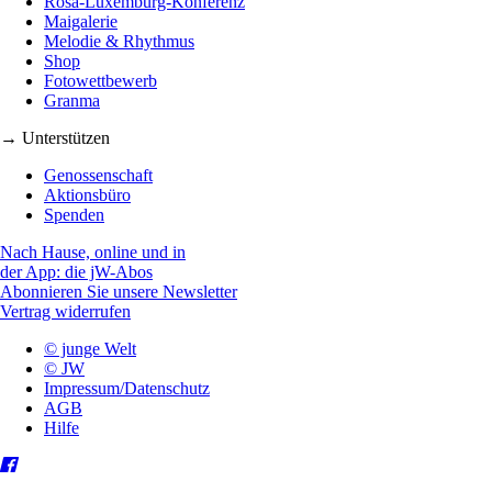
Rosa-Luxemburg-Konferenz
Maigalerie
Melodie & Rhythmus
Shop
Fotowettbewerb
Granma
→ Unterstützen
Genossenschaft
Aktionsbüro
Spenden
Nach Hause, online und in
der App: die jW-Abos
Abonnieren Sie unsere Newsletter
Vertrag widerrufen
© junge Welt
© JW
Impressum/Datenschutz
AGB
Hilfe