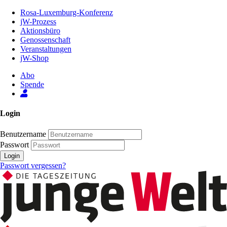
Zum
Rosa-Luxemburg-Konferenz
Inhalt
jW-Prozess
der
Aktionsbüro
Seite
Genossenschaft
Veranstaltungen
jW-Shop
Abo
Spende
Login
Benutzername
Passwort
Login
Passwort vergessen?