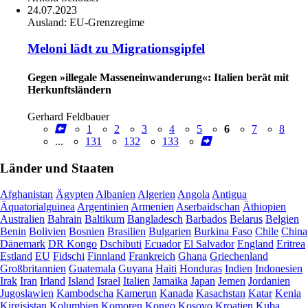
24.07.2023
Ausland:
EU-Grenzregime
Meloni lädt zu Migrationsgipfel
Gegen »illegale Masseneinwanderung«: Italien berät mit
Herkunftsländern
Gerhard Feldbauer
1
2
3
4
5
6
7
8
...
131
132
133
Länder und Staaten
Afghanistan
Ägypten
Albanien
Algerien
Angola
Antigua
Äquatorialguinea
Argentinien
Armenien
Aserbaidschan
Äthiopien
Australien
Bahrain
Baltikum
Bangladesch
Barbados
Belarus
Belgien
Benin
Bolivien
Bosnien
Brasilien
Bulgarien
Burkina Faso
Chile
China
Dänemark
DR Kongo
Dschibuti
Ecuador
El Salvador
England
Eritrea
Estland
EU
Fidschi
Finnland
Frankreich
Ghana
Griechenland
Großbritannien
Guatemala
Guyana
Haiti
Honduras
Indien
Indonesien
Irak
Iran
Irland
Island
Israel
Italien
Jamaika
Japan
Jemen
Jordanien
Jugoslawien
Kambodscha
Kamerun
Kanada
Kasachstan
Katar
Kenia
Kirgisistan
Kolumbien
Komoren
Kongo
Kosovo
Kroatien
Kuba