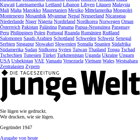
Kuwait
Lateinamerika
Lettland
Libanon
Libyen
Litauen
Malaysia
Mali
Malta
Marokko
Mauretanien
Mexiko
Mittelamerika
Mongolei
Montenegro
Mosambik
Myanmar
Nepal
Neuseeland
Nicaragua
Niederlande
Niger
Nigeria
Nordirland
Nordkorea
Norwegen
Oman
Österreich
Pakistan
Palästina
Panama
Papua-Neuguinea
Paraguay
Peru
Philippinen
Polen
Portugal
Ruanda
Rumänien
Rußland
Salomonen
Saudi-Arabien
Schottland
Schweden
Schweiz
Senegal
Serbien
Singapur
Slowakei
Slowenien
Somalia
Spanien
Südafrika
Südamerika
Sudan
Südkorea
Syrien
Taiwan
Thailand
Tonga
Tschad
Tschechien
Tunesien
Türkei
Turkmenistan
Uganda
Ukraine
Ungarn
USA
Usbekistan
VAE
Vanuatu
Venezuela
Vietnam
Wales
Westsahara
Zentralasien
Zypern
Sie lügen wie gedruckt.
Wir drucken, wie sie lügen.
Gegründet 1947
Ausgabe von heute