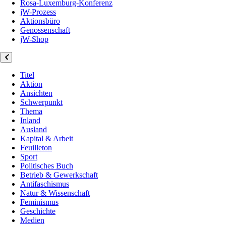
Rosa-Luxemburg-Konferenz
jW-Prozess
Aktionsbüro
Genossenschaft
jW-Shop
Titel
Aktion
Ansichten
Schwerpunkt
Thema
Inland
Ausland
Kapital & Arbeit
Feuilleton
Sport
Politisches Buch
Betrieb & Gewerkschaft
Antifaschismus
Natur & Wissenschaft
Feminismus
Geschichte
Medien