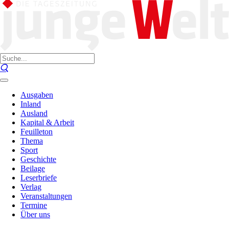
Ausgaben
Inland
Ausland
Kapital & Arbeit
Feuilleton
Thema
Sport
Geschichte
Beilage
Leserbriefe
Verlag
Veranstaltungen
Termine
Über uns