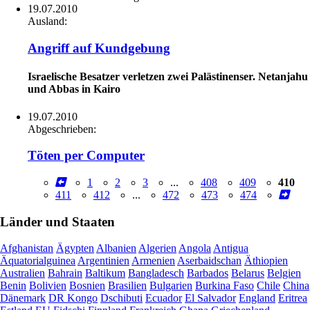
19.07.2010
Ausland:
Angriff auf Kundgebung
Israelische Besatzer verletzen zwei Palästinenser. Netanjahu
und Abbas in Kairo
19.07.2010
Abgeschrieben:
Töten per Computer
1
2
3
...
408
409
410
411
412
...
472
473
474
Länder und Staaten
Afghanistan
Ägypten
Albanien
Algerien
Angola
Antigua
Äquatorialguinea
Argentinien
Armenien
Aserbaidschan
Äthiopien
Australien
Bahrain
Baltikum
Bangladesch
Barbados
Belarus
Belgien
Benin
Bolivien
Bosnien
Brasilien
Bulgarien
Burkina Faso
Chile
China
Dänemark
DR Kongo
Dschibuti
Ecuador
El Salvador
England
Eritrea