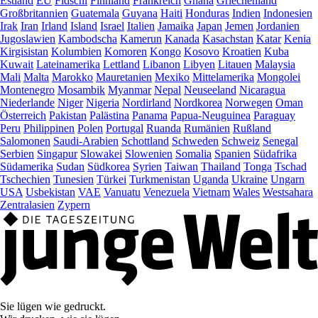
Estland
EU
Fidschi
Finnland
Frankreich
Ghana
Griechenland
Großbritannien
Guatemala
Guyana
Haiti
Honduras
Indien
Indonesien
Irak
Iran
Irland
Island
Israel
Italien
Jamaika
Japan
Jemen
Jordanien
Jugoslawien
Kambodscha
Kamerun
Kanada
Kasachstan
Katar
Kenia
Kirgisistan
Kolumbien
Komoren
Kongo
Kosovo
Kroatien
Kuba
Kuwait
Lateinamerika
Lettland
Libanon
Libyen
Litauen
Malaysia
Mali
Malta
Marokko
Mauretanien
Mexiko
Mittelamerika
Mongolei
Montenegro
Mosambik
Myanmar
Nepal
Neuseeland
Nicaragua
Niederlande
Niger
Nigeria
Nordirland
Nordkorea
Norwegen
Oman
Österreich
Pakistan
Palästina
Panama
Papua-Neuguinea
Paraguay
Peru
Philippinen
Polen
Portugal
Ruanda
Rumänien
Rußland
Salomonen
Saudi-Arabien
Schottland
Schweden
Schweiz
Senegal
Serbien
Singapur
Slowakei
Slowenien
Somalia
Spanien
Südafrika
Südamerika
Sudan
Südkorea
Syrien
Taiwan
Thailand
Tonga
Tschad
Tschechien
Tunesien
Türkei
Turkmenistan
Uganda
Ukraine
Ungarn
USA
Usbekistan
VAE
Vanuatu
Venezuela
Vietnam
Wales
Westsahara
Zentralasien
Zypern
Sie lügen wie gedruckt.