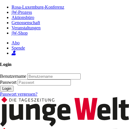
Zum
Rosa-Luxemburg-Konferenz
Inhalt
jW-Prozess
der
Aktionsbüro
Seite
Genossenschaft
Veranstaltungen
jW-Shop
Abo
Spende
Login
Benutzername
Passwort
Login
Passwort vergessen?