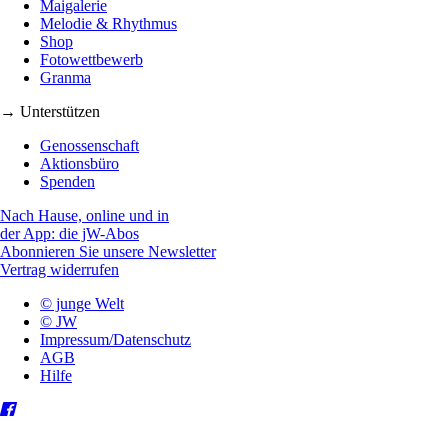
Maigalerie
Melodie & Rhythmus
Shop
Fotowettbewerb
Granma
→ Unterstützen
Genossenschaft
Aktionsbüro
Spenden
Nach Hause, online und in
der App: die jW-Abos
Abonnieren Sie unsere Newsletter
Vertrag widerrufen
© junge Welt
© JW
Impressum/Datenschutz
AGB
Hilfe