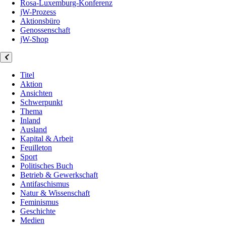
Rosa-Luxemburg-Konferenz
jW-Prozess
Aktionsbüro
Genossenschaft
jW-Shop
Titel
Aktion
Ansichten
Schwerpunkt
Thema
Inland
Ausland
Kapital & Arbeit
Feuilleton
Sport
Politisches Buch
Betrieb & Gewerkschaft
Antifaschismus
Natur & Wissenschaft
Feminismus
Geschichte
Medien