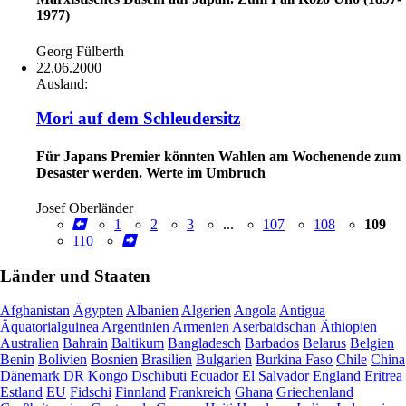
1977)
Georg Fülberth
22.06.2000
Ausland:
Mori auf dem Schleudersitz
Für Japans Premier könnten Wahlen am Wochenende zum
Desaster werden. Werte im Umbruch
Josef Oberländer
1
2
3
...
107
108
109
110
Länder und Staaten
Afghanistan
Ägypten
Albanien
Algerien
Angola
Antigua
Äquatorialguinea
Argentinien
Armenien
Aserbaidschan
Äthiopien
Australien
Bahrain
Baltikum
Bangladesch
Barbados
Belarus
Belgien
Benin
Bolivien
Bosnien
Brasilien
Bulgarien
Burkina Faso
Chile
China
Dänemark
DR Kongo
Dschibuti
Ecuador
El Salvador
England
Eritrea
Estland
EU
Fidschi
Finnland
Frankreich
Ghana
Griechenland