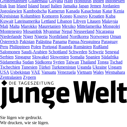
Großbritannien
Guatemala
Guyana
Haiti
Honduras
Indien
Indonesien
Irak
Iran
Irland
Island
Israel
Italien
Jamaika
Japan
Jemen
Jordanien
Jugoslawien
Kambodscha
Kamerun
Kanada
Kasachstan
Katar
Kenia
Kirgisistan
Kolumbien
Komoren
Kongo
Kosovo
Kroatien
Kuba
Kuwait
Lateinamerika
Lettland
Libanon
Libyen
Litauen
Malaysia
Mali
Malta
Marokko
Mauretanien
Mexiko
Mittelamerika
Mongolei
Montenegro
Mosambik
Myanmar
Nepal
Neuseeland
Nicaragua
Niederlande
Niger
Nigeria
Nordirland
Nordkorea
Norwegen
Oman
Österreich
Pakistan
Palästina
Panama
Papua-Neuguinea
Paraguay
Peru
Philippinen
Polen
Portugal
Ruanda
Rumänien
Rußland
Salomonen
Saudi-Arabien
Schottland
Schweden
Schweiz
Senegal
Serbien
Singapur
Slowakei
Slowenien
Somalia
Spanien
Südafrika
Südamerika
Sudan
Südkorea
Syrien
Taiwan
Thailand
Tonga
Tschad
Tschechien
Tunesien
Türkei
Turkmenistan
Uganda
Ukraine
Ungarn
USA
Usbekistan
VAE
Vanuatu
Venezuela
Vietnam
Wales
Westsahara
Zentralasien
Zypern
Sie lügen wie gedruckt.
Wir drucken, wie sie lügen.