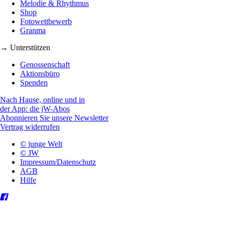
Melodie & Rhythmus
Shop
Fotowettbewerb
Granma
→ Unterstützen
Genossenschaft
Aktionsbüro
Spenden
Nach Hause, online und in
der App: die jW-Abos
Abonnieren Sie unsere Newsletter
Vertrag widerrufen
© junge Welt
© JW
Impressum/Datenschutz
AGB
Hilfe