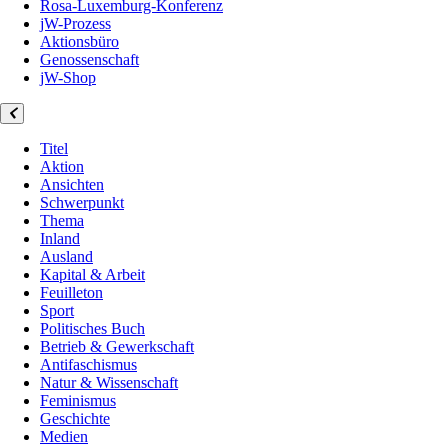
Rosa-Luxemburg-Konferenz
jW-Prozess
Aktionsbüro
Genossenschaft
jW-Shop
Titel
Aktion
Ansichten
Schwerpunkt
Thema
Inland
Ausland
Kapital & Arbeit
Feuilleton
Sport
Politisches Buch
Betrieb & Gewerkschaft
Antifaschismus
Natur & Wissenschaft
Feminismus
Geschichte
Medien