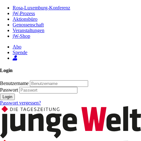
Zum
Rosa-Luxemburg-Konferenz
Inhalt
jW-Prozess
der
Aktionsbüro
Seite
Genossenschaft
Veranstaltungen
jW-Shop
Abo
Spende
Login
Benutzername
Passwort
Login
Passwort vergessen?