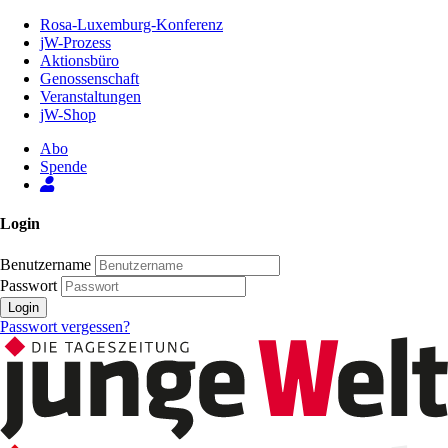
Zum
Rosa-Luxemburg-Konferenz
Inhalt
jW-Prozess
der
Aktionsbüro
Seite
Genossenschaft
Veranstaltungen
jW-Shop
Abo
Spende
Login
Benutzername
Passwort
Login
Passwort vergessen?