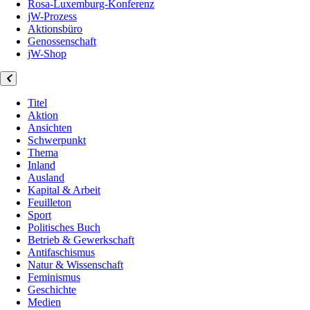
Rosa-Luxemburg-Konferenz
jW-Prozess
Aktionsbüro
Genossenschaft
jW-Shop
Titel
Aktion
Ansichten
Schwerpunkt
Thema
Inland
Ausland
Kapital & Arbeit
Feuilleton
Sport
Politisches Buch
Betrieb & Gewerkschaft
Antifaschismus
Natur & Wissenschaft
Feminismus
Geschichte
Medien