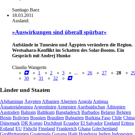
Santiago Baez
18.03.2011
Ausland:
»Auswirkungen sind überall spürbar«
Aufstände in Tunesien und Ägypten verändern die Region.
Westsahara-Konflikt im Schatten des Solar-Booms. Ein
Gespräch mit Andrej Hunko
Claudia Wangerin
1
2
3
...
26
27
28
2
30
31
32
Länder und Staaten
Afghanistan
Ägypten
Albanien
Algerien
Angola
Antigua
Äquatorialguinea
Argentinien
Armenien
Aserbaidschan
Äthiopien
Australien
Bahrain
Baltikum
Bangladesch
Barbados
Belarus
Belgien
Benin
Bolivien
Bosnien
Brasilien
Bulgarien
Burkina Faso
Chile
China
Dänemark
DR Kongo
Dschibuti
Ecuador
El Salvador
England
Eritrea
Estland
EU
Fidschi
Finnland
Frankreich
Ghana
Griechenland
Großbritannien
Guatemala
Guyana
Haiti
Honduras
Indien
Indonesien