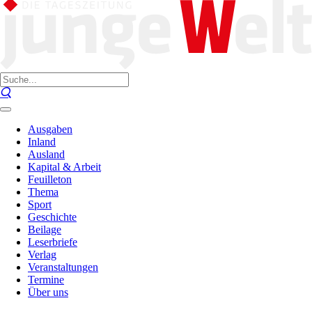
Ausgaben
Inland
Ausland
Kapital & Arbeit
Feuilleton
Thema
Sport
Geschichte
Beilage
Leserbriefe
Verlag
Veranstaltungen
Termine
Über uns