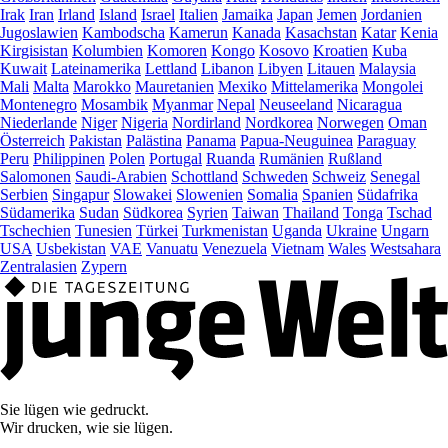
Irak
Iran
Irland
Island
Israel
Italien
Jamaika
Japan
Jemen
Jordanien
Jugoslawien
Kambodscha
Kamerun
Kanada
Kasachstan
Katar
Kenia
Kirgisistan
Kolumbien
Komoren
Kongo
Kosovo
Kroatien
Kuba
Kuwait
Lateinamerika
Lettland
Libanon
Libyen
Litauen
Malaysia
Mali
Malta
Marokko
Mauretanien
Mexiko
Mittelamerika
Mongolei
Montenegro
Mosambik
Myanmar
Nepal
Neuseeland
Nicaragua
Niederlande
Niger
Nigeria
Nordirland
Nordkorea
Norwegen
Oman
Österreich
Pakistan
Palästina
Panama
Papua-Neuguinea
Paraguay
Peru
Philippinen
Polen
Portugal
Ruanda
Rumänien
Rußland
Salomonen
Saudi-Arabien
Schottland
Schweden
Schweiz
Senegal
Serbien
Singapur
Slowakei
Slowenien
Somalia
Spanien
Südafrika
Südamerika
Sudan
Südkorea
Syrien
Taiwan
Thailand
Tonga
Tschad
Tschechien
Tunesien
Türkei
Turkmenistan
Uganda
Ukraine
Ungarn
USA
Usbekistan
VAE
Vanuatu
Venezuela
Vietnam
Wales
Westsahara
Zentralasien
Zypern
Sie lügen wie gedruckt.
Wir drucken, wie sie lügen.