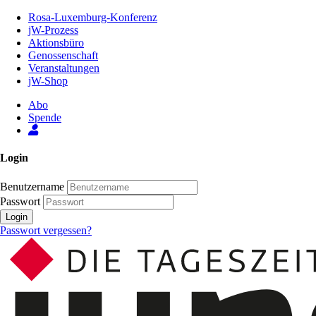
Zum
Rosa-Luxemburg-Konferenz
Inhalt
jW-Prozess
der
Aktionsbüro
Seite
Genossenschaft
Veranstaltungen
jW-Shop
Abo
Spende
Login
Benutzername
Passwort
Login
Passwort vergessen?