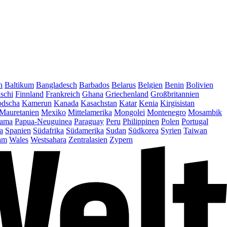
n
Baltikum
Bangladesch
Barbados
Belarus
Belgien
Benin
Bolivien
schi
Finnland
Frankreich
Ghana
Griechenland
Großbritannien
dscha
Kamerun
Kanada
Kasachstan
Katar
Kenia
Kirgisistan
Mauretanien
Mexiko
Mittelamerika
Mongolei
Montenegro
Mosambik
ama
Papua-Neuguinea
Paraguay
Peru
Philippinen
Polen
Portugal
a
Spanien
Südafrika
Südamerika
Sudan
Südkorea
Syrien
Taiwan
am
Wales
Westsahara
Zentralasien
Zypern