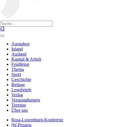
Ausgaben
Inland
Ausland
Kapital & Arbeit
Feuilleton
Thema
Sport
Geschichte
Beilage
Leserbriefe
Verlag
Veranstaltungen
Termine
Über uns
Rosa-Luxemburg-Konferenz
jW-Prozess