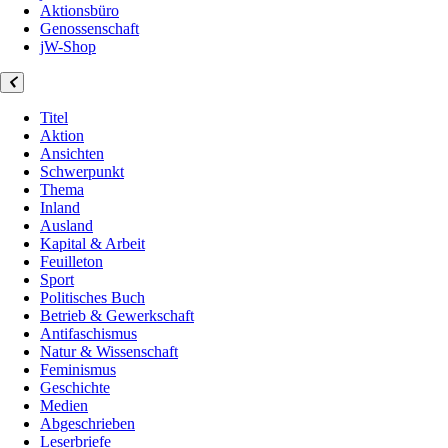
Aktionsbüro
Genossenschaft
jW-Shop
Titel
Aktion
Ansichten
Schwerpunkt
Thema
Inland
Ausland
Kapital & Arbeit
Feuilleton
Sport
Politisches Buch
Betrieb & Gewerkschaft
Antifaschismus
Natur & Wissenschaft
Feminismus
Geschichte
Medien
Abgeschrieben
Leserbriefe