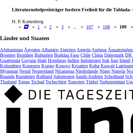
Literaturnobelpreisträger fordern Freiheit für die Tablada
H. P. Kartenberg
1
2
3
...
107
108
109
Länder und Staaten
Afghanistan
Ägypten
Albanien
Algerien
Angola
Antigua
Äquatorialgu
Bosnien
Brasilien
Bulgarien
Burkina Faso
Chile
China
Dänemark
DR 
Guatemala
Guyana
Haiti
Honduras
Indien
Indonesien
Irak
Iran
Irland
Kolumbien
Komoren
Kongo
Kosovo
Kroatien
Kuba
Kuwait
Lateinam
Myanmar
Nepal
Neuseeland
Nicaragua
Niederlande
Niger
Nigeria
Nor
Ruanda
Rumänien
Rußland
Salomonen
Saudi-Arabien
Schottland
Sch
Thailand
Tonga
Tschad
Tschechien
Tunesien
Türkei
Turkmenistan
Ug