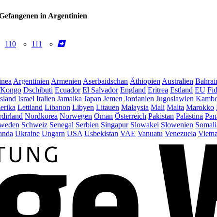
- Gefangenen in Argentinien
110
111
inea
Argentinien
Armenien
Aserbaidschan
Äthiopien
Australien
Bahrai
Kongo
Dschibuti
Ecuador
El Salvador
England
Eritrea
Estland
EU
Fid
Island
Israel
Italien
Jamaika
Japan
Jemen
Jordanien
Jugoslawien
Kambo
erika
Lettland
Libanon
Libyen
Litauen
Malaysia
Mali
Malta
Marokko
dirland
Nordkorea
Norwegen
Oman
Österreich
Pakistan
Palästina
Pan
weden
Schweiz
Senegal
Serbien
Singapur
Slowakei
Slowenien
Somali
anda
Ukraine
Ungarn
USA
Usbekistan
VAE
Vanuatu
Venezuela
Vietn