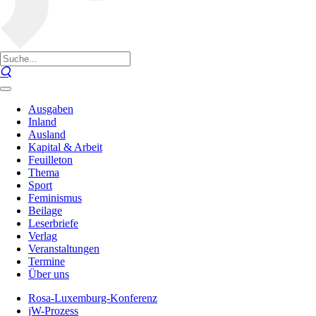
Ausgaben
Inland
Ausland
Kapital & Arbeit
Feuilleton
Thema
Sport
Feminismus
Beilage
Leserbriefe
Verlag
Veranstaltungen
Termine
Über uns
Rosa-Luxemburg-Konferenz
jW-Prozess