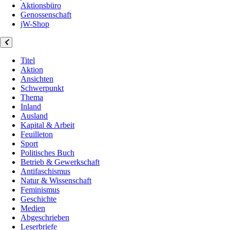
Aktionsbüro
Genossenschaft
jW-Shop
Titel
Aktion
Ansichten
Schwerpunkt
Thema
Inland
Ausland
Kapital & Arbeit
Feuilleton
Sport
Politisches Buch
Betrieb & Gewerkschaft
Antifaschismus
Natur & Wissenschaft
Feminismus
Geschichte
Medien
Abgeschrieben
Leserbriefe