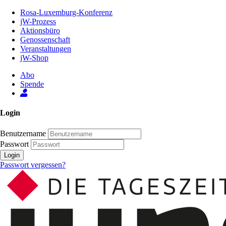
Zum
Rosa-Luxemburg-Konferenz
Inhalt
jW-Prozess
der
Aktionsbüro
Seite
Genossenschaft
Veranstaltungen
jW-Shop
Abo
Spende
Login
Benutzername
Passwort
Login
Passwort vergessen?