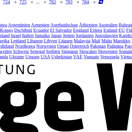
724
725
...
782
783
784
inea
Argentinien
Armenien
Aserbaidschan
Äthiopien
Australien
Bahrai
Kongo
Dschibuti
Ecuador
El Salvador
England
Eritrea
Estland
EU
Fid
Island
Israel
Italien
Jamaika
Japan
Jemen
Jordanien
Jugoslawien
Kambo
erika
Lettland
Libanon
Libyen
Litauen
Malaysia
Mali
Malta
Marokko
dirland
Nordkorea
Norwegen
Oman
Österreich
Pakistan
Palästina
Pan
weden
Schweiz
Senegal
Serbien
Singapur
Slowakei
Slowenien
Somali
anda
Ukraine
Ungarn
USA
Usbekistan
VAE
Vanuatu
Venezuela
Vietn