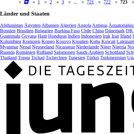
1
2
3
...
721
722
723
Länder und Staaten
Afghanistan
Ägypten
Albanien
Algerien
Angola
Antigua
Äquatorialgu
Bosnien
Brasilien
Bulgarien
Burkina Faso
Chile
China
Dänemark
DR 
Guatemala
Guyana
Haiti
Honduras
Indien
Indonesien
Irak
Iran
Irland
Kolumbien
Komoren
Kongo
Kosovo
Kroatien
Kuba
Kuwait
Lateinam
Myanmar
Nepal
Neuseeland
Nicaragua
Niederlande
Niger
Nigeria
Nor
Ruanda
Rumänien
Rußland
Salomonen
Saudi-Arabien
Schottland
Sch
Thailand
Tonga
Tschad
Tschechien
Tunesien
Türkei
Turkmenistan
Ug