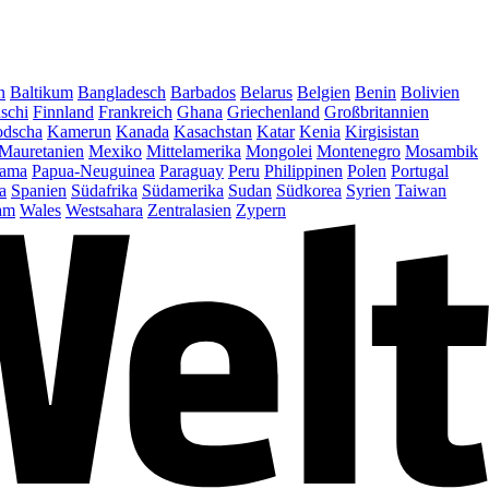
n
Baltikum
Bangladesch
Barbados
Belarus
Belgien
Benin
Bolivien
schi
Finnland
Frankreich
Ghana
Griechenland
Großbritannien
dscha
Kamerun
Kanada
Kasachstan
Katar
Kenia
Kirgisistan
Mauretanien
Mexiko
Mittelamerika
Mongolei
Montenegro
Mosambik
ama
Papua-Neuguinea
Paraguay
Peru
Philippinen
Polen
Portugal
a
Spanien
Südafrika
Südamerika
Sudan
Südkorea
Syrien
Taiwan
am
Wales
Westsahara
Zentralasien
Zypern